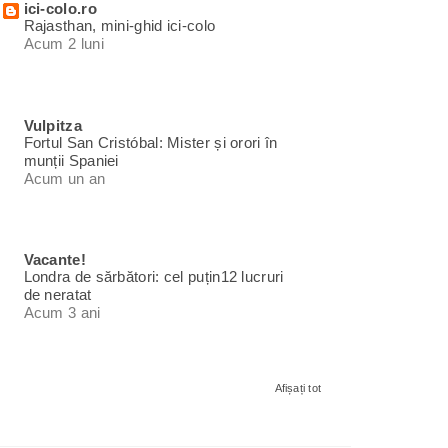
ici-colo.ro
Rajasthan, mini-ghid ici-colo
Acum 2 luni
Vulpitza
Fortul San Cristóbal: Mister și orori în
munții Spaniei
Acum un an
Vacante!
Londra de sărbători: cel puțin12 lucruri
de neratat
Acum 3 ani
Afișați tot