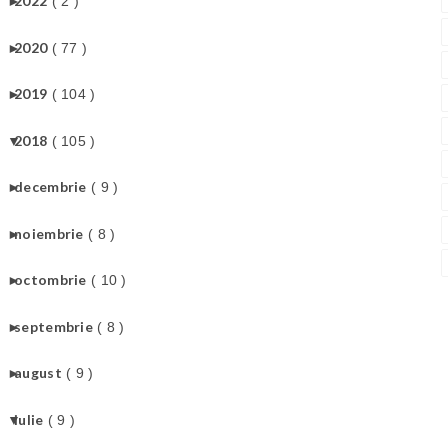
►
2022
( 2 )
►
2020
( 77 )
►
2019
( 104 )
▼
2018
( 105 )
►
decembrie
( 9 )
►
noiembrie
( 8 )
►
octombrie
( 10 )
►
septembrie
( 8 )
►
august
( 9 )
▼
iulie
( 9 )