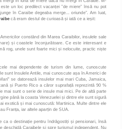
 mergi în luna de miere dacă nu mergi în Caraibe. M-
 este un loc predilect vacanței "de miere" însă nu pot
ajunge în Caraibe degeaba merge... oriunde". Am luat,
raibe
că eram destul de curioasă și iată ce a ieșit:
 Americilor constând din Marea Caraibilor, insulele sale
are) și coastele înconjurătoare. Ce este interesant e
 rog, unele sunt foarte mici și nelocuite, practic niște
e cele mai dependente de turism din lume, cunoscute
bele sunt Insulele Antile, mai cunoscute așa în Americi de
Mari” se datorează insulelor mai mari Cuba, Jamaica,
cană și Puerto Rico a căror suprafață reprezintă 90 %
ele mai sunt o serie de insule mai mici. Pe de altă parte
irgine până la coasta Venezuelei și dintre ele sunt sigură
mai exotică și mai cunoscută: Martinica. Multe dintre ele
au Franța, iar altele aparțin de SUA.
 ca o destinație pentru îndrăgostiți și pensionari, însă
 deschidă Caraibele și spre turismul independent. Nu