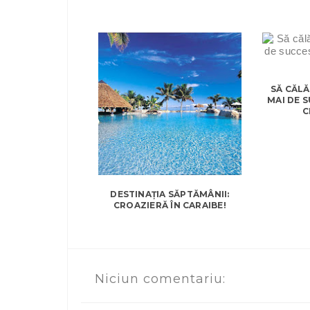
SĂ CĂLĂ
MAI DE S
C
DESTINAȚIA SĂPTĂMÂNII:
CROAZIERĂ ÎN CARAIBE!
Niciun comentariu: