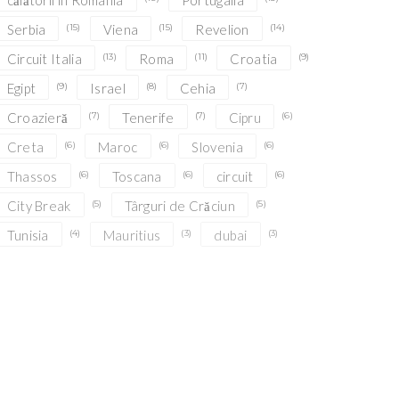
călătorii în România
Portugalia
Serbia
(15)
Viena
(15)
Revelion
(14)
Circuit Italia
(13)
Roma
(11)
Croatia
(9)
Egipt
(9)
Israel
(8)
Cehia
(7)
Croazieră
(7)
Tenerife
(7)
Cipru
(6)
Creta
(6)
Maroc
(6)
Slovenia
(6)
Thassos
(6)
Toscana
(6)
circuit
(6)
City Break
(5)
Târguri de Crăciun
(5)
Tunisia
(4)
Mauritius
(3)
dubai
(3)