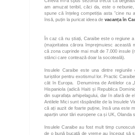
Cineva mi-a spus sezonul trecut că degeaba
am amuzat teribil, căci da, este o nebunie,
spune că înțeleg competiția asta "cine nu 
însă, puțin la puricat ideea de
vacanța în Ca
În caz că nu știați, Caraibe este o regiune a
(majoritatea cărora împrejmuiesc această m
că zona cuprinde mai mult de 7.000 insule (mă
stânci care contează doar la socoteală).
Insulele Caraibe este una dintre regiunil
turiștilor pentru exotismul lor. Practic Carai
cât în Europa. Denumirea de Antilelor ca „
Hispaniola (adică Haiti și Republica Domini
din suprafața arhipelagului, dar în afară de 
Antilele Mici sunt răspândite de la Insulele V
că ați auzit de foarte puține, însă una este 
aparțin unor tări europene ca și UK, Olanda s
Insulele Caraibe au fost mult timp cunoscute
de o bună bucată de vreme au început să se