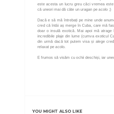
este acesta un lucru greu căci vremea este 
că uneori mai dă câte un uragan pe acolo ;)
Dacă e să mă întrebați pe mine unde anume
cred că întâi aș merge în Cuba, care mă fa
doar o insulă exotică. Mai apoi mă atrage
incredibile plaje din lume (cumva exoticul 
din urmă dacă tot putem visa și alege cred
relaxat pe acolo.
E frumos să visăm cu ochii deschiși, iar uneo
YOU MIGHT ALSO LIKE