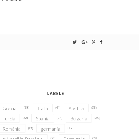
LABELS
Grecia
(68)
Italia
(61)
Austria
(36)
Turcia
(32)
Spania
(24)
Bulgaria
(20)
România
(19)
germania
(18)
(16)
(15)