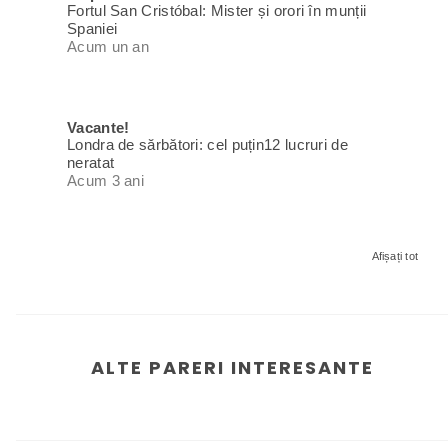
Fortul San Cristóbal: Mister și orori în munții
Spaniei
Acum un an
Vacante!
Londra de sărbători: cel puțin12 lucruri de
neratat
Acum 3 ani
Afișați tot
ALTE PARERI INTERESANTE