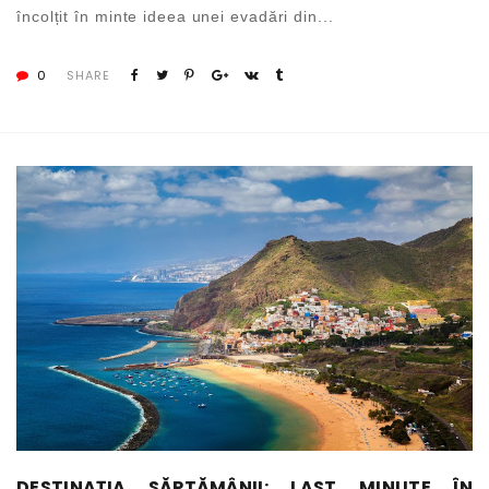
încolțit în minte ideea unei evadări din...
0
SHARE
DESTINAȚIA SĂPTĂMÂNII: LAST MINUTE ÎN