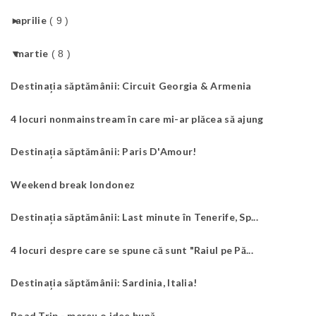
►
aprilie
( 9 )
▼
martie
( 8 )
Destinația săptămânii: Circuit Georgia & Armenia
4 locuri nonmainstream în care mi-ar plăcea să ajung
Destinația săptămânii: Paris D'Amour!
Weekend break londonez
Destinația săptămânii: Last minute în Tenerife, Sp...
4 locuri despre care se spune că sunt "Raiul pe Pă...
Destinația săptămânii: Sardinia, Italia!
Road Trip - mereu o idee bună