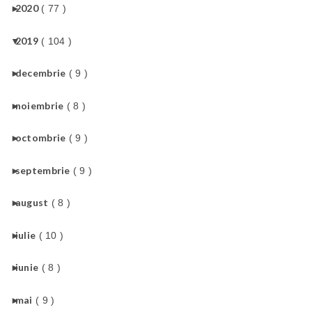
►
2020
( 77 )
▼
2019
( 104 )
►
decembrie
( 9 )
►
noiembrie
( 8 )
►
octombrie
( 9 )
►
septembrie
( 9 )
►
august
( 8 )
►
iulie
( 10 )
►
iunie
( 8 )
►
mai
( 9 )