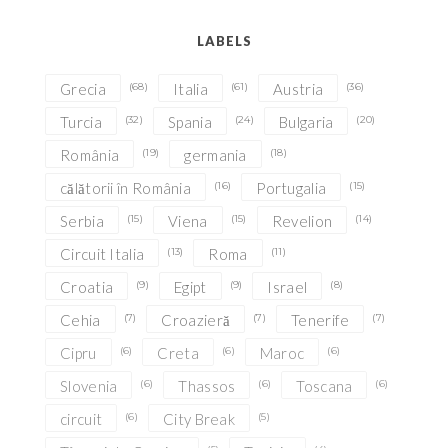
LABELS
Grecia
(68)
Italia
(61)
Austria
(36)
Turcia
(32)
Spania
(24)
Bulgaria
(20)
România
(19)
germania
(18)
călătorii în România
(16)
Portugalia
(15)
Serbia
(15)
Viena
(15)
Revelion
(14)
Circuit Italia
(13)
Roma
(11)
Croatia
(9)
Egipt
(9)
Israel
(8)
Cehia
(7)
Croazieră
(7)
Tenerife
(7)
Cipru
(6)
Creta
(6)
Maroc
(6)
Slovenia
(6)
Thassos
(6)
Toscana
(6)
circuit
(6)
City Break
(5)