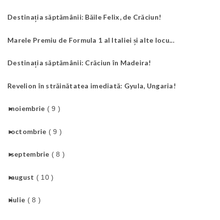
Destinația săptămânii: Băile Felix, de Crăciun!
Marele Premiu de Formula 1 al Italiei și alte locu...
Destinația săptămânii: Crăciun în Madeira!
Revelion în străinătatea imediată: Gyula, Ungaria!
►
noiembrie
( 9 )
►
octombrie
( 9 )
►
septembrie
( 8 )
►
august
( 10 )
►
iulie
( 8 )