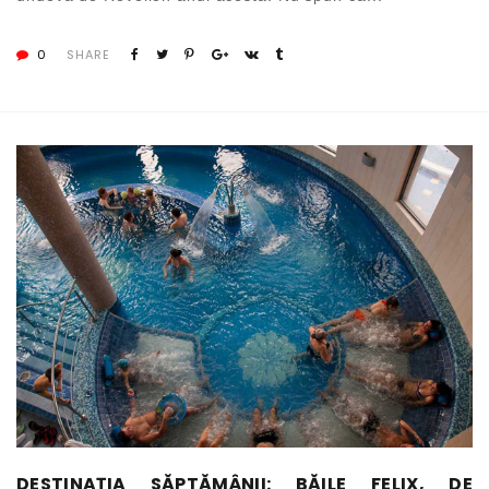
0
SHARE
DESTINAȚIA SĂPTĂMÂNII: BĂILE FELIX, DE