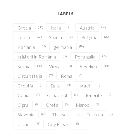
LABELS
Grecia
(68)
Italia
(61)
Austria
(36)
Turcia
(32)
Spania
(24)
Bulgaria
(20)
România
(19)
germania
(18)
călătorii în România
(16)
Portugalia
(15)
Serbia
(15)
Viena
(15)
Revelion
(14)
Circuit Italia
(13)
Roma
(11)
Croatia
(9)
Egipt
(9)
Israel
(8)
Cehia
(7)
Croazieră
(7)
Tenerife
(7)
Cipru
(6)
Creta
(6)
Maroc
(6)
Slovenia
(6)
Thassos
(6)
Toscana
(6)
circuit
(6)
City Break
(5)