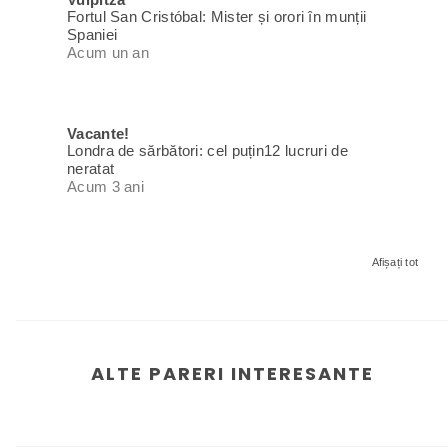
Fortul San Cristóbal: Mister și orori în munții
Spaniei
Acum un an
Vacante!
Londra de sărbători: cel puțin12 lucruri de
neratat
Acum 3 ani
Afișați tot
ALTE PARERI INTERESANTE