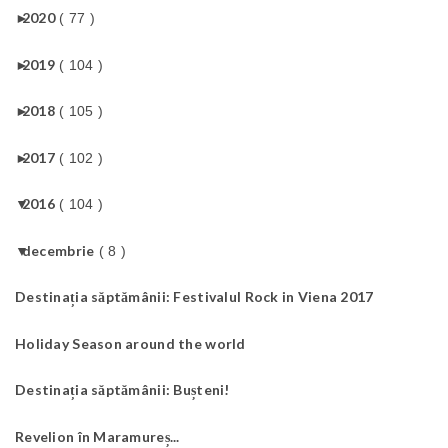
►
2020
( 77 )
►
2019
( 104 )
►
2018
( 105 )
►
2017
( 102 )
▼
2016
( 104 )
▼
decembrie
( 8 )
Destinația săptămânii: Festivalul Rock in Viena 2017
Holiday Season around the world
Destinația săptămânii: Bușteni!
Revelion în Maramureș...