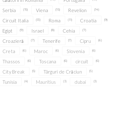
călătorii în România
Portugalia
Serbia
(15)
Viena
(15)
Revelion
(14)
Circuit Italia
(13)
Roma
(11)
Croatia
(9)
Egipt
(9)
Israel
(8)
Cehia
(7)
Croazieră
(7)
Tenerife
(7)
Cipru
(6)
Creta
(6)
Maroc
(6)
Slovenia
(6)
Thassos
(6)
Toscana
(6)
circuit
(6)
City Break
(5)
Târguri de Crăciun
(5)
Tunisia
(4)
Mauritius
(3)
dubai
(3)