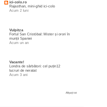
ici-colo.ro
Rajasthan, mini-ghid ici-colo
Acum 2 luni
Vulpitza
Fortul San Cristóbal: Mister și orori în
munții Spaniei
Acum un an
Vacante!
Londra de sărbători: cel puțin12
lucruri de neratat
Acum 3 ani
Afișați tot