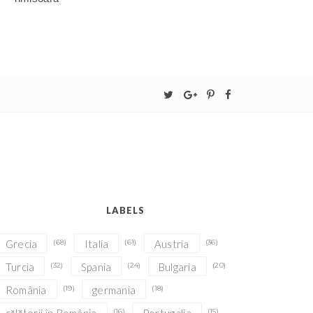
LABELS
Grecia
(68)
Italia
(61)
Austria
(36)
Turcia
(32)
Spania
(24)
Bulgaria
(20)
România
(19)
germania
(18)
(16)
(15)