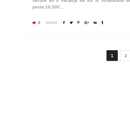
fiecare an o vacanţă de lux în străinătate d
peste 10.000...
0
SHARE
1
2