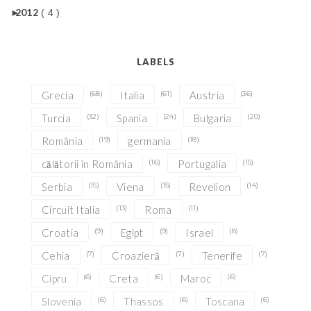
►
2012
( 4 )
LABELS
Grecia
(68)
Italia
(61)
Austria
(36)
Turcia
(32)
Spania
(24)
Bulgaria
(20)
România
(19)
germania
(18)
călătorii în România
(16)
Portugalia
(15)
Serbia
(15)
Viena
(15)
Revelion
(14)
Circuit Italia
(13)
Roma
(11)
Croatia
(9)
Egipt
(9)
Israel
(8)
Cehia
(7)
Croazieră
(7)
Tenerife
(7)
Cipru
(6)
Creta
(6)
Maroc
(6)
Slovenia
(6)
Thassos
(6)
Toscana
(6)