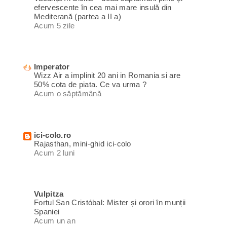
efervescente în cea mai mare insulă din
Mediterană (partea a II a)
Acum 5 zile
Imperator
Wizz Air a implinit 20 ani in Romania si are
50% cota de piata. Ce va urma ?
Acum o săptămână
ici-colo.ro
Rajasthan, mini-ghid ici-colo
Acum 2 luni
Vulpitza
Fortul San Cristóbal: Mister și orori în munții
Spaniei
Acum un an