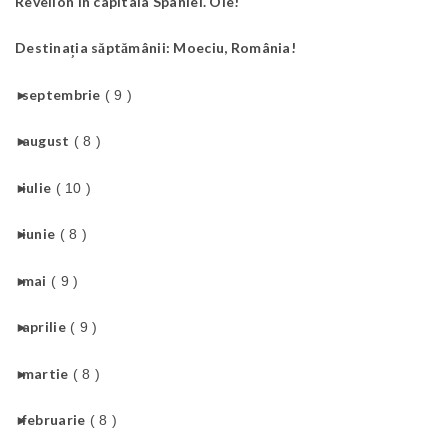
Revelion în capitala Spaniei. Ole!
Destinația săptămânii: Moeciu, România!
►
septembrie
( 9 )
►
august
( 8 )
►
iulie
( 10 )
►
iunie
( 8 )
►
mai
( 9 )
►
aprilie
( 9 )
►
martie
( 8 )
►
februarie
( 8 )