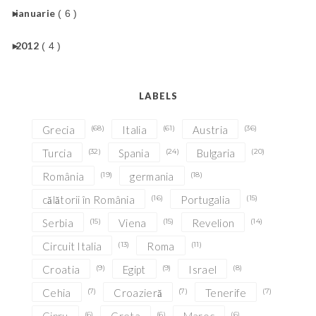
►
ianuarie
( 6 )
►
2012
( 4 )
LABELS
Grecia
(68)
Italia
(61)
Austria
(36)
Turcia
(32)
Spania
(24)
Bulgaria
(20)
România
(19)
germania
(18)
călătorii în România
(16)
Portugalia
(15)
Serbia
(15)
Viena
(15)
Revelion
(14)
Circuit Italia
(13)
Roma
(11)
Croatia
(9)
Egipt
(9)
Israel
(8)
Cehia
(7)
Croazieră
(7)
Tenerife
(7)
(6)
(6)
(6)