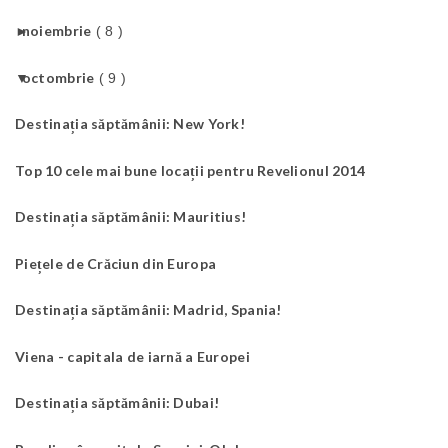
►
noiembrie
( 8 )
▼
octombrie
( 9 )
Destinația săptămânii: New York!
Top 10 cele mai bune locații pentru Revelionul 2014
Destinația săptămânii: Mauritius!
Piețele de Crăciun din Europa
Destinația săptămânii: Madrid, Spania!
Viena - capitala de iarnă a Europei
Destinația săptămânii: Dubai!