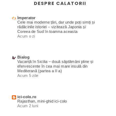
DESPRE CALATORII
Imperator
Cele mai moderne țări, dar unde poți simți și
rădăcinile istoriei – vizitează Japonia și
Coreea de Sud în toamna aceasta
Acum o zi
Bialog
Vacanță în Sicilia – două săptămâni pline și
efervescente în cea mai mare insulă din
Mediterană (partea a II a)
Acum 5 zile
ici-colo.ro
Rajasthan, mini-ghid ici-colo
Acum 2 luni