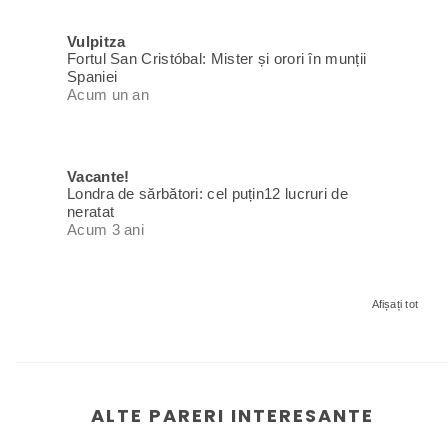
Vulpitza
Fortul San Cristóbal: Mister și orori în munții
Spaniei
Acum un an
Vacante!
Londra de sărbători: cel puțin12 lucruri de
neratat
Acum 3 ani
Afișați tot
ALTE PARERI INTERESANTE