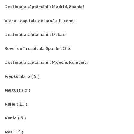
Destinația săptămânii: Madrid, Spania!
Viena - capitala de iarnă a Europei
Destinația săptămânii: Dubai!
Revelion în capitala Spaniei. Ole!
Destinația săptămânii: Moeciu, România!
►
septembrie
( 9 )
►
august
( 8 )
►
iulie
( 10 )
►
iunie
( 8 )
►
mai
( 9 )