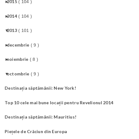
►
2015
( 104 )
►
2014
( 104 )
▼
2013
( 101 )
►
decembrie
( 9 )
►
noiembrie
( 8 )
▼
octombrie
( 9 )
Destinația săptămânii: New York!
Top 10 cele mai bune locații pentru Revelionul 2014
Destinația săptămânii: Mauritius!
Piețele de Crăciun din Europa