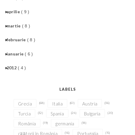
►
aprilie
( 9 )
►
martie
( 8 )
►
februarie
( 8 )
►
ianuarie
( 6 )
►
2012
( 4 )
LABELS
Grecia
(68)
Italia
(61)
Austria
(36)
Turcia
(32)
Spania
(24)
Bulgaria
(20)
România
(19)
germania
(18)
călătorii în România
(16)
Portugalia
(15)