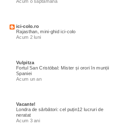
Acum o săptămână
ici-colo.ro
Rajasthan, mini-ghid ici-colo
Acum 2 luni
Vulpitza
Fortul San Cristóbal: Mister și orori în munții
Spaniei
Acum un an
Vacante!
Londra de sărbători: cel puțin12 lucruri de
neratat
Acum 3 ani