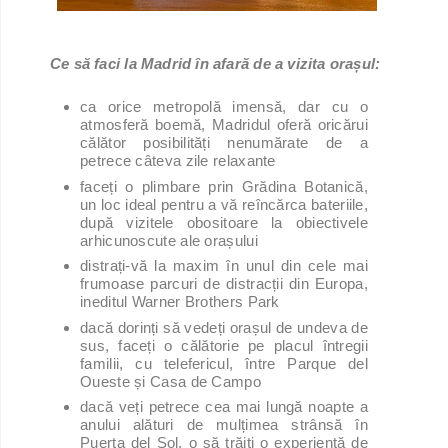
Ce să faci la Madrid în afară de a vizita orașul:
ca orice metropolă imensă, dar cu o
atmosferă boemă, Madridul oferă oricărui
călător posibilități nenumărate de a
petrece câteva zile relaxante
faceți o plimbare prin Grădina Botanică,
un loc ideal pentru a vă reîncărca bateriile,
după vizitele obositoare la obiectivele
arhicunoscute ale orașului
distrați-vă la maxim în unul din cele mai
frumoase parcuri de distracții din Europa,
ineditul Warner Brothers Park
dacă dorinți să vedeți orașul de undeva de
sus, faceți o călătorie pe placul întregii
familii, cu telefericul, între Parque del
Oueste și Casa de Campo
dacă veți petrece cea mai lungă noapte a
anului alături de mulțimea strânsă în
Puerta del Sol, o să trăiți o experiență de