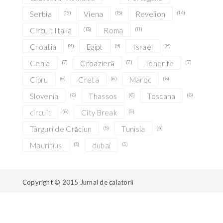
Serbia
(15)
Viena
(15)
Revelion
(14)
Circuit Italia
(13)
Roma
(11)
Croatia
(9)
Egipt
(9)
Israel
(8)
Cehia
(7)
Croazieră
(7)
Tenerife
(7)
Cipru
(6)
Creta
(6)
Maroc
(6)
Slovenia
(6)
Thassos
(6)
Toscana
(6)
circuit
(6)
City Break
(5)
Târguri de Crăciun
(5)
Tunisia
(4)
Mauritius
(3)
dubai
(3)
Copyright © 2015
Jurnal de calatorii