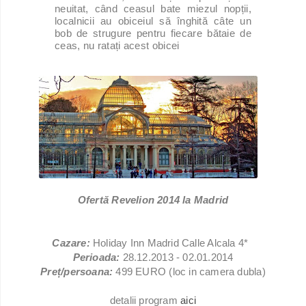
neuitat, când ceasul bate miezul nopții,
localnicii au obiceiul să înghită câte un
bob de strugure pentru fiecare bătaie de
ceas, nu ratați acest obicei
Ofertă Revelion 2014 la Madrid
Cazare:
Holiday Inn Madrid Calle Alcala 4*
Perioada:
28.12.2013 - 02.01.2014
Preț/persoana:
499 EURO (loc in camera dubla)
detalii program
aici