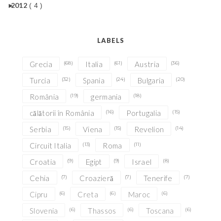
►
2012
( 4 )
LABELS
Grecia
(68)
Italia
(61)
Austria
(36)
Turcia
(32)
Spania
(24)
Bulgaria
(20)
România
(19)
germania
(18)
călătorii în România
(16)
Portugalia
(15)
Serbia
(15)
Viena
(15)
Revelion
(14)
Circuit Italia
(13)
Roma
(11)
Croatia
(9)
Egipt
(9)
Israel
(8)
Cehia
(7)
Croazieră
(7)
Tenerife
(7)
Cipru
(6)
Creta
(6)
Maroc
(6)
Slovenia
(6)
Thassos
(6)
Toscana
(6)