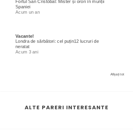
Fortul San Cristóbal: Mister și orori în munții
Spaniei
Acum un an
Vacante!
Londra de sărbători: cel puțin12 lucruri de
neratat
Acum 3 ani
Afișați tot
ALTE PARERI INTERESANTE