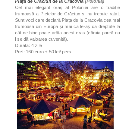
Piața de Crăciun de la Cracovia
(Polonia)
Cel mai elegant oraș al Poloniei are o tradiție
frumoasă a Piețelor de Crăciun și nu trebuie ratat.
Sunt voci care declară Piața de la Cracovia cea mai
frumoasă din Europa și mai că le-aș da dreptate la
cât de bine poate arăta acest oraș (căruia parcă nu
i se dă valoarea cuvenită).
Durata: 4 zile
Pret: 160 euro + 50 lei/ pers