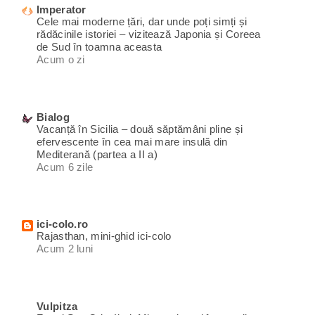
Imperator
Cele mai moderne țări, dar unde poți simți și
rădăcinile istoriei – vizitează Japonia și Coreea
de Sud în toamna aceasta
Acum o zi
Bialog
Vacanță în Sicilia – două săptămâni pline și
efervescente în cea mai mare insulă din
Mediterană (partea a II a)
Acum 6 zile
ici-colo.ro
Rajasthan, mini-ghid ici-colo
Acum 2 luni
Vulpitza