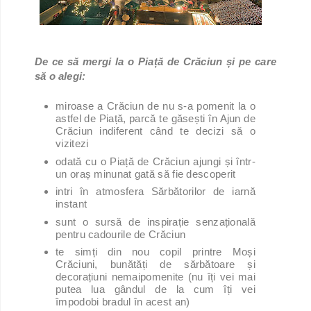
De ce să mergi la o Piață de Crăciun și pe care
să o alegi:
miroase a Crăciun de nu s-a pomenit la o
astfel de Piață, parcă te găsești în Ajun de
Crăciun indiferent când te decizi să o
vizitezi
odată cu o Piață de Crăciun ajungi și într-
un oraș minunat gată să fie descoperit
intri în atmosfera Sărbătorilor de iarnă
instant
sunt o sursă de inspirație senzațională
pentru cadourile de Crăciun
te simți din nou copil printre Moși
Crăciuni, bunătăți de sărbătoare și
decorațiuni nemaipomenite (nu îți vei mai
putea lua gândul de la cum îți vei
împodobi bradul în acest an)