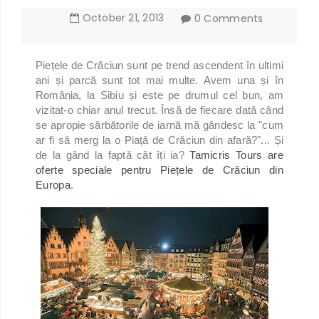
October
21
,
2013
0 Comments
Piețele de Crăciun sunt pe trend ascendent în ultimi
ani și parcă sunt tot mai multe. Avem una și în
România, la Sibiu și este pe drumul cel bun, am
vizitat-o chiar anul trecut. Însă de fiecare dată când
se apropie sărbătorile de iarnă mă gândesc la "cum
ar fi să merg la o Piață de Crăciun din afară?"... Și
de la gând la faptă cât îți ia?
Tamicris Tours are
oferte speciale pentru Piețele de Crăciun din
Europa
.