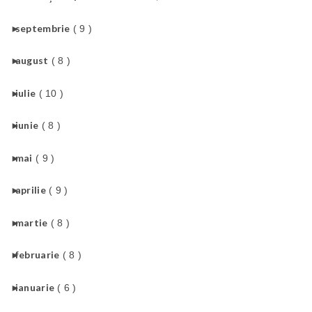
►
septembrie
( 9 )
►
august
( 8 )
►
iulie
( 10 )
►
iunie
( 8 )
►
mai
( 9 )
►
aprilie
( 9 )
►
martie
( 8 )
►
februarie
( 8 )
►
ianuarie
( 6 )