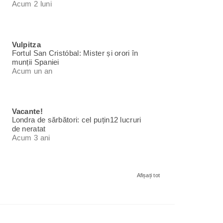
Acum 2 luni
Vulpitza
Fortul San Cristóbal: Mister și orori în
munții Spaniei
Acum un an
Vacante!
Londra de sărbători: cel puțin12 lucruri
de neratat
Acum 3 ani
Afișați tot