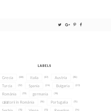
LABELS
Grecia
(68)
Italia
(61)
Austria
(36)
Turcia
(32)
Spania
(24)
Bulgaria
(20)
România
(19)
germania
(18)
călătorii în România
(16)
Portugalia
(15)
Serbia
(15)
Viena
(15)
Revelion
(14)