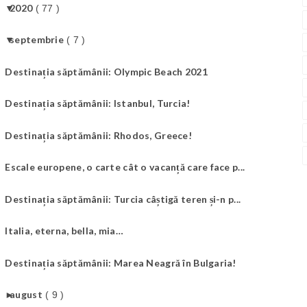
▼
2020
( 77 )
▼
septembrie
( 7 )
Destinația săptămânii: Olympic Beach 2021
Destinația săptămânii: Istanbul, Turcia!
Destinația săptămânii: Rhodos, Greece!
Escale europene, o carte cât o vacanță care face p...
Destinația săptămânii: Turcia câștigă teren și-n p...
Italia, eterna, bella, mia…
Destinația săptămânii: Marea Neagră în Bulgaria!
►
august
( 9 )