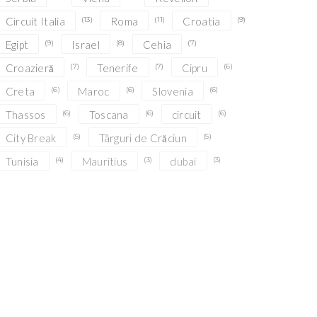
Circuit Italia
(13)
Roma
(11)
Croatia
(9)
Egipt
(9)
Israel
(8)
Cehia
(7)
Croazieră
(7)
Tenerife
(7)
Cipru
(6)
Creta
(6)
Maroc
(6)
Slovenia
(6)
Thassos
(6)
Toscana
(6)
circuit
(6)
City Break
(5)
Târguri de Crăciun
(5)
Tunisia
(4)
Mauritius
(3)
dubai
(3)