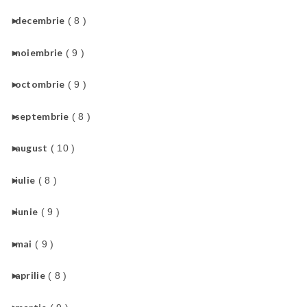
►
decembrie
( 8 )
►
noiembrie
( 9 )
►
octombrie
( 9 )
►
septembrie
( 8 )
►
august
( 10 )
►
iulie
( 8 )
►
iunie
( 9 )
►
mai
( 9 )
►
aprilie
( 8 )