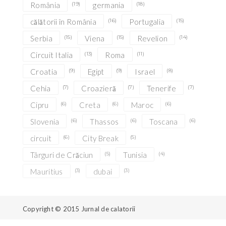
România
(19)
germania
(18)
călătorii în România
(16)
Portugalia
(15)
Serbia
(15)
Viena
(15)
Revelion
(14)
Circuit Italia
(13)
Roma
(11)
Croatia
(9)
Egipt
(9)
Israel
(8)
Cehia
(7)
Croazieră
(7)
Tenerife
(7)
Cipru
(6)
Creta
(6)
Maroc
(6)
Slovenia
(6)
Thassos
(6)
Toscana
(6)
circuit
(6)
City Break
(5)
Târguri de Crăciun
(5)
Tunisia
(4)
Mauritius
(3)
dubai
(3)
Copyright © 2015
Jurnal de calatorii