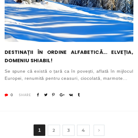
DESTINAȚII ÎN ORDINE ALFABETICĂ... ELVEȚIA,
DOMENIU SHIABIL!
Se spune că există o țară ca în povești, aflată în mijlocul
Europei, renumită pentru ceasuri, ciocolată, marmote...
0
SHARE
1
2
3
4