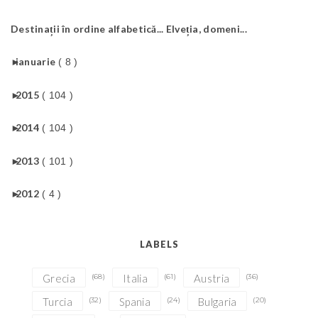
Destinații în ordine alfabetică... Elveția, domeni...
►
ianuarie
( 8 )
►
2015
( 104 )
►
2014
( 104 )
►
2013
( 101 )
►
2012
( 4 )
LABELS
Grecia
(68)
Italia
(61)
Austria
(36)
Turcia
(32)
Spania
(24)
Bulgaria
(20)