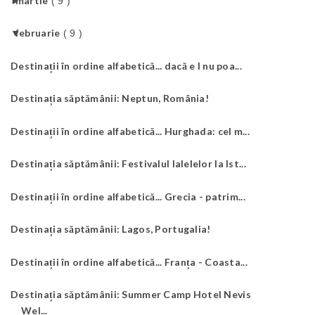
►
martie
( 9 )
▼
februarie
( 9 )
Destinații în ordine alfabetică... dacă e I nu poa...
Destinația săptămânii: Neptun, România!
Destinații în ordine alfabetică... Hurghada: cel m...
Destinația săptămânii: Festivalul lalelelor la Ist...
Destinații în ordine alfabetică... Grecia - patrim...
Destinația săptămânii: Lagos, Portugalia!
Destinații în ordine alfabetică... Franța - Coasta...
Destinația săptămânii: Summer Camp Hotel Nevis
Wel...