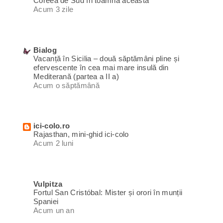
Coreea de Sud în toamna aceasta
Acum 3 zile
Bialog
Vacanță în Sicilia – două săptămâni pline și
efervescente în cea mai mare insulă din
Mediterană (partea a II a)
Acum o săptămână
ici-colo.ro
Rajasthan, mini-ghid ici-colo
Acum 2 luni
Vulpitza
Fortul San Cristóbal: Mister și orori în munții
Spaniei
Acum un an