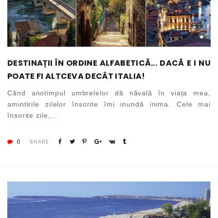
DESTINAȚII ÎN ORDINE ALFABETICĂ... DACĂ E I NU
POATE FI ALTCEVA DECÂT ITALIA!
Când anotimpul umbrelelor dă năvală în viața mea,
amintirile zilelor însorite îmi inundă inima. Cele mai
însorite zile,...
0
SHARE