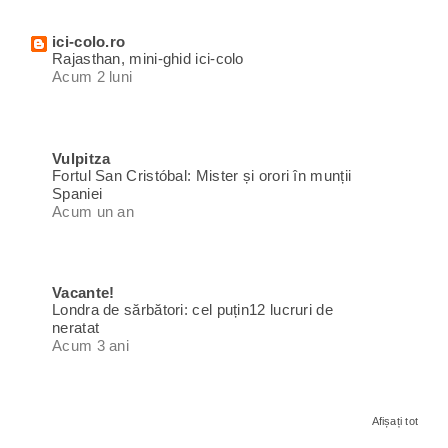
ici-colo.ro
Rajasthan, mini-ghid ici-colo
Acum 2 luni
Vulpitza
Fortul San Cristóbal: Mister și orori în munții
Spaniei
Acum un an
Vacante!
Londra de sărbători: cel puțin12 lucruri de
neratat
Acum 3 ani
Afișați tot