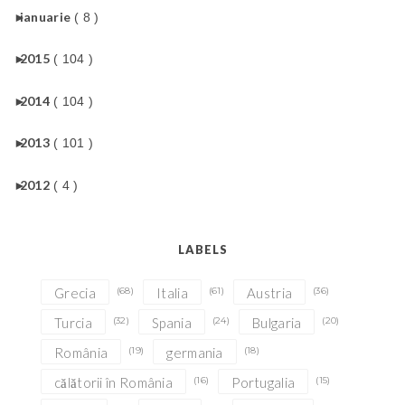
►
ianuarie
( 8 )
►
2015
( 104 )
►
2014
( 104 )
►
2013
( 101 )
►
2012
( 4 )
LABELS
Grecia
(68)
Italia
(61)
Austria
(36)
Turcia
(32)
Spania
(24)
Bulgaria
(20)
România
(19)
germania
(18)
călătorii în România
(16)
Portugalia
(15)