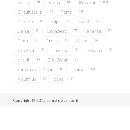
Serbia
(15)
Viena
(15)
Revelion
(14)
Circuit Italia
(13)
Roma
(11)
Croatia
(9)
Egipt
(9)
Israel
(8)
Cehia
(7)
Croazieră
(7)
Tenerife
(7)
Cipru
(6)
Creta
(6)
Maroc
(6)
Slovenia
(6)
Thassos
(6)
Toscana
(6)
circuit
(6)
City Break
(5)
Târguri de Crăciun
(5)
Tunisia
(4)
Mauritius
(3)
dubai
(3)
Copyright © 2015
Jurnal de calatorii