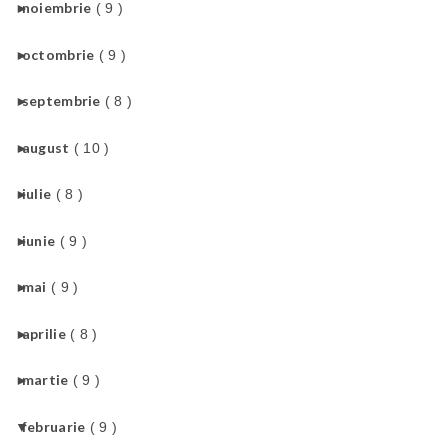
►
noiembrie
( 9 )
►
octombrie
( 9 )
►
septembrie
( 8 )
►
august
( 10 )
►
iulie
( 8 )
►
iunie
( 9 )
►
mai
( 9 )
►
aprilie
( 8 )
►
martie
( 9 )
▼
februarie
( 9 )