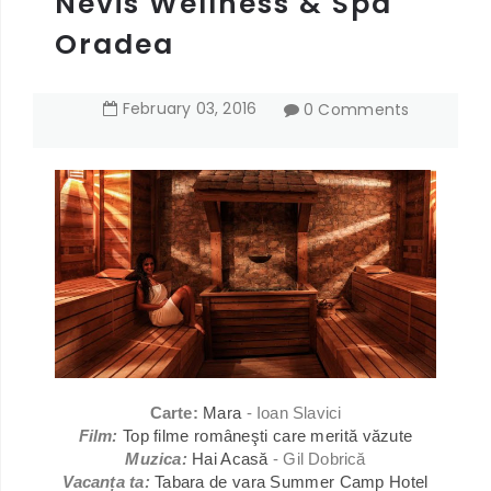
Nevis Wellness & Spa
Oradea
February
03
,
2016
0 Comments
Carte:
Mara
- Ioan Slavici
Film:
Top filme româneşti care merită văzute
Muzica:
Hai Acasă
- Gil Dobrică
Vacanța ta:
Tabara de vara Summer Camp Hotel