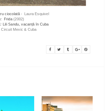
ru ciocolată
-
Laura Esquivel
m:
Frida
(2002)
ă:
Lili Sandu, vacanță în Cuba
:
Circuit Mexic & Cuba