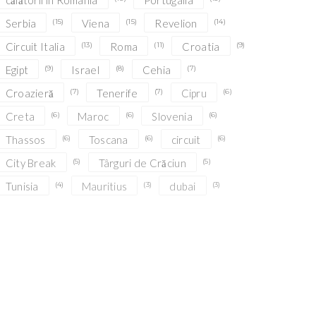
călătorii în România
Portugalia
Serbia
(15)
Viena
(15)
Revelion
(14)
Circuit Italia
(13)
Roma
(11)
Croatia
(9)
Egipt
(9)
Israel
(8)
Cehia
(7)
Croazieră
(7)
Tenerife
(7)
Cipru
(6)
Creta
(6)
Maroc
(6)
Slovenia
(6)
Thassos
(6)
Toscana
(6)
circuit
(6)
City Break
(5)
Târguri de Crăciun
(5)
Tunisia
(4)
Mauritius
(3)
dubai
(3)