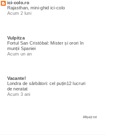
ici-colo.ro
Rajasthan, mini-ghid ici-colo
Acum 2 luni
Vulpitza
Fortul San Cristóbal: Mister și orori în
munții Spaniei
Acum un an
Vacante!
Londra de sărbători: cel puțin12 lucruri
de neratat
Acum 3 ani
Afișați tot