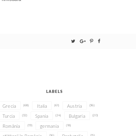
LABELS
Grecia
(68)
Italia
(61)
Austria
(36)
Turcia
(32)
Spania
(24)
Bulgaria
(20)
România
(19)
germania
(18)
(16)
(15)