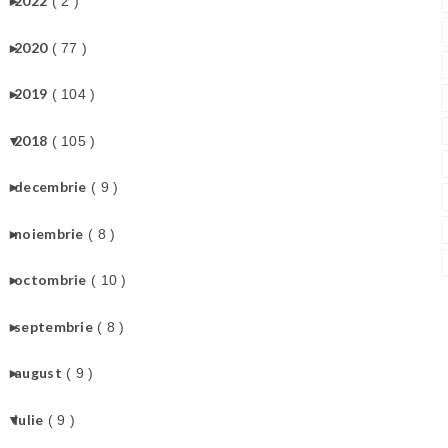
►
2022
( 2 )
►
2020
( 77 )
►
2019
( 104 )
▼
2018
( 105 )
►
decembrie
( 9 )
►
noiembrie
( 8 )
►
octombrie
( 10 )
►
septembrie
( 8 )
►
august
( 9 )
▼
iulie
( 9 )