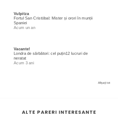
Vulpitza
Fortul San Cristóbal: Mister și orori în munții
Spaniei
Acum un an
Vacante!
Londra de sărbători: cel puțin12 lucruri de
neratat
Acum 3 ani
Afișați tot
ALTE PARERI INTERESANTE