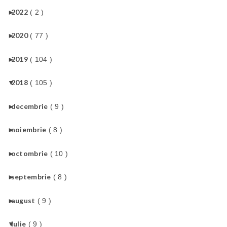
►
2022
( 2 )
►
2020
( 77 )
►
2019
( 104 )
▼
2018
( 105 )
►
decembrie
( 9 )
►
noiembrie
( 8 )
►
octombrie
( 10 )
►
septembrie
( 8 )
►
august
( 9 )
▼
iulie
( 9 )