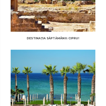
DESTINAȚIA SĂPTĂMÂNII: CIPRU!