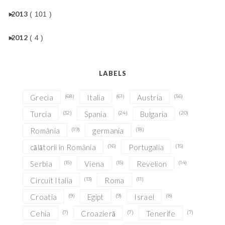
►
2013
( 101 )
►
2012
( 4 )
LABELS
Grecia
(68)
Italia
(61)
Austria
(36)
Turcia
(32)
Spania
(24)
Bulgaria
(20)
România
(19)
germania
(18)
călătorii în România
(16)
Portugalia
(15)
Serbia
(15)
Viena
(15)
Revelion
(14)
Circuit Italia
(13)
Roma
(11)
Croatia
(9)
Egipt
(9)
Israel
(8)
Cehia
(7)
Croazieră
(7)
Tenerife
(7)