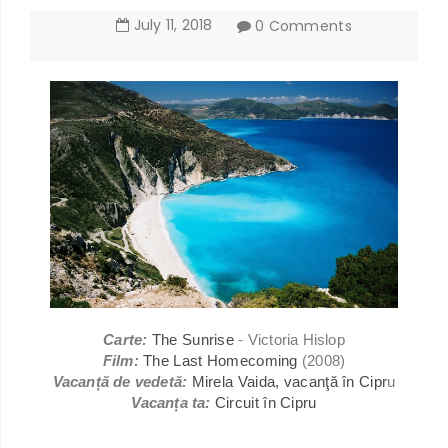
July
11
,
2018
0 Comments
Carte:
The Sunrise
- Victoria Hislop
Film:
The Last Homecoming
(2008)
Vacanță de vedetă:
Mirela Vaida, vacanţă în Cipr
u
Vacanța ta:
Circuit în Cipru