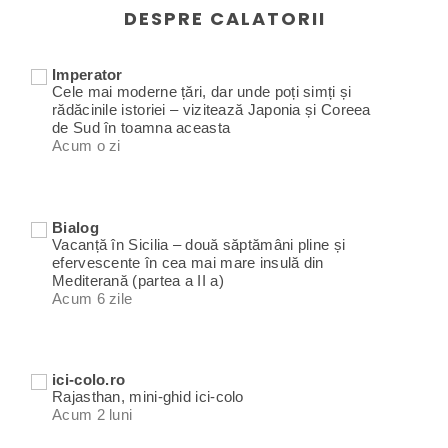
DESPRE CALATORII
Imperator
Cele mai moderne țări, dar unde poți simți și
rădăcinile istoriei – vizitează Japonia și Coreea
de Sud în toamna aceasta
Acum o zi
Bialog
Vacanță în Sicilia – două săptămâni pline și
efervescente în cea mai mare insulă din
Mediterană (partea a II a)
Acum 6 zile
ici-colo.ro
Rajasthan, mini-ghid ici-colo
Acum 2 luni