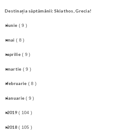
Destinația săptămânii: Skiathos, Grecia!
►
iunie
( 9 )
►
mai
( 8 )
►
aprilie
( 9 )
►
martie
( 9 )
►
februarie
( 8 )
►
ianuarie
( 9 )
►
2019
( 104 )
►
2018
( 105 )