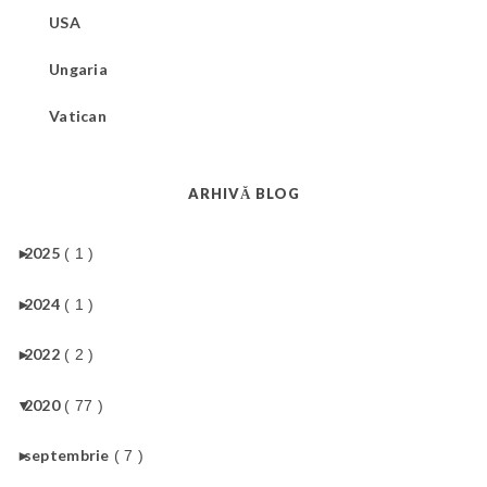
USA
Ungaria
Vatican
ARHIVĂ BLOG
►
2025
( 1 )
►
2024
( 1 )
►
2022
( 2 )
▼
2020
( 77 )
►
septembrie
( 7 )