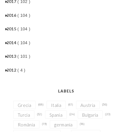
►
2017
( 102 )
►
2016
( 104 )
►
2015
( 104 )
►
2014
( 104 )
►
2013
( 101 )
►
2012
( 4 )
LABELS
Grecia
(68)
Italia
(61)
Austria
(36)
Turcia
(32)
Spania
(24)
Bulgaria
(20)
România
(19)
germania
(18)