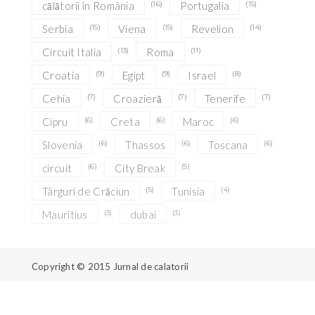
călătorii în România
(16)
Portugalia
(15)
Serbia
(15)
Viena
(15)
Revelion
(14)
Circuit Italia
(13)
Roma
(11)
Croatia
(9)
Egipt
(9)
Israel
(8)
Cehia
(7)
Croazieră
(7)
Tenerife
(7)
Cipru
(6)
Creta
(6)
Maroc
(6)
Slovenia
(6)
Thassos
(6)
Toscana
(6)
circuit
(6)
City Break
(5)
Târguri de Crăciun
(5)
Tunisia
(4)
Mauritius
(3)
dubai
(3)
Copyright © 2015
Jurnal de calatorii