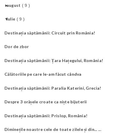
►
august
( 9 )
▼
iulie
( 9 )
Destinația săptămânii: Circuit prin România!
Dor de zbor
Destinația săptămânii: Țara Hațegului, România!
Călătoriile pe care le-am făcut cândva
Destinația săptămânii: Paralia Katerini, Grecia!
Despre 3 orășele croate ca niște bijuterii
Destinația săptămânii: Prislop, România!
Diminețile noastre cele de toate zilele și din... ...