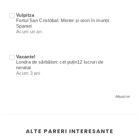
Vulpitza
Fortul San Cristóbal: Mister și orori în munții
Spaniei
Acum un an
Vacante!
Londra de sărbători: cel puțin12 lucruri de
neratat
Acum 3 ani
Afișați tot
ALTE PARERI INTERESANTE