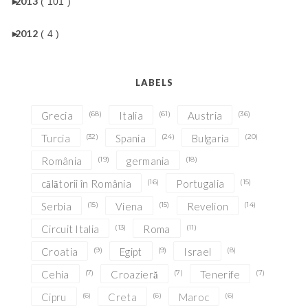
►
2013
( 101 )
►
2012
( 4 )
LABELS
Grecia
(68)
Italia
(61)
Austria
(36)
Turcia
(32)
Spania
(24)
Bulgaria
(20)
România
(19)
germania
(18)
călătorii în România
(16)
Portugalia
(15)
Serbia
(15)
Viena
(15)
Revelion
(14)
Circuit Italia
(13)
Roma
(11)
Croatia
(9)
Egipt
(9)
Israel
(8)
Cehia
(7)
Croazieră
(7)
Tenerife
(7)
Cipru
(6)
Creta
(6)
Maroc
(6)