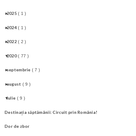
►
2025
( 1 )
►
2024
( 1 )
►
2022
( 2 )
▼
2020
( 77 )
►
septembrie
( 7 )
►
august
( 9 )
▼
iulie
( 9 )
Destinația săptămânii: Circuit prin România!
Dor de zbor