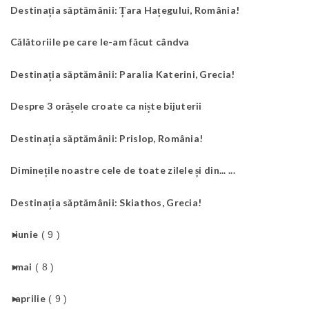
Destinația săptămânii: Țara Hațegului, România!
Călătoriile pe care le-am făcut cândva
Destinația săptămânii: Paralia Katerini, Grecia!
Despre 3 orășele croate ca niște bijuterii
Destinația săptămânii: Prislop, România!
Diminețile noastre cele de toate zilele și din... ...
Destinația săptămânii: Skiathos, Grecia!
►
iunie
( 9 )
►
mai
( 8 )
►
aprilie
( 9 )