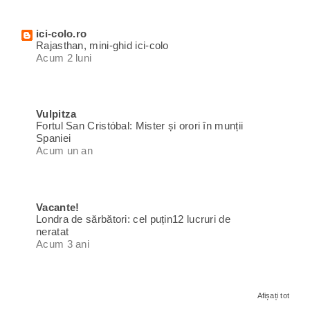
ici-colo.ro
Rajasthan, mini-ghid ici-colo
Acum 2 luni
Vulpitza
Fortul San Cristóbal: Mister și orori în munții
Spaniei
Acum un an
Vacante!
Londra de sărbători: cel puțin12 lucruri de
neratat
Acum 3 ani
Afișați tot