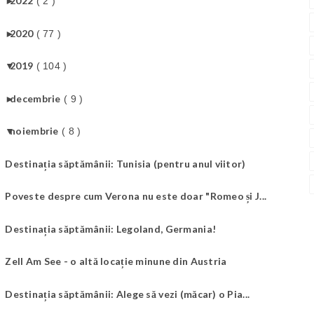
►
2022
( 2 )
►
2020
( 77 )
▼
2019
( 104 )
►
decembrie
( 9 )
▼
noiembrie
( 8 )
Destinația săptămânii: Tunisia (pentru anul viitor)
Poveste despre cum Verona nu este doar "Romeo și J...
Destinația săptămânii: Legoland, Germania!
Zell Am See - o altă locație minune din Austria
Destinația săptămânii: Alege să vezi (măcar) o Pia...