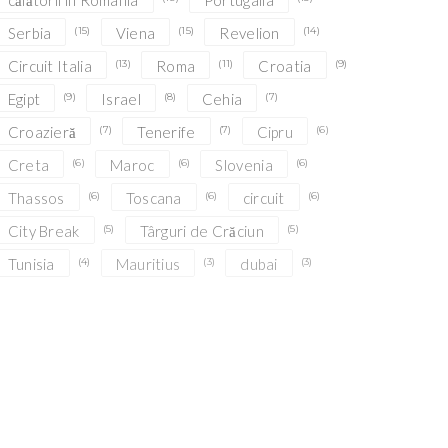
călătorii în România
Portugalia
Serbia
(15)
Viena
(15)
Revelion
(14)
Circuit Italia
(13)
Roma
(11)
Croatia
(9)
Egipt
(9)
Israel
(8)
Cehia
(7)
Croazieră
(7)
Tenerife
(7)
Cipru
(6)
Creta
(6)
Maroc
(6)
Slovenia
(6)
Thassos
(6)
Toscana
(6)
circuit
(6)
City Break
(5)
Târguri de Crăciun
(5)
Tunisia
(4)
Mauritius
(3)
dubai
(3)