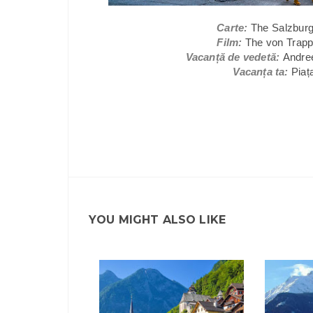
Carte:
The Salzbur
Film:
The von Trapp 
Vacanță de vedetă:
Andree
Vacanța ta:
Piaț
YOU MIGHT ALSO LIKE