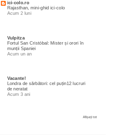
ici-colo.ro
Rajasthan, mini-ghid ici-colo
Acum 2 luni
Vulpitza
Fortul San Cristóbal: Mister și orori în
munții Spaniei
Acum un an
Vacante!
Londra de sărbători: cel puțin12 lucruri
de neratat
Acum 3 ani
Afișați tot