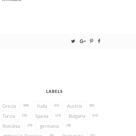
LABELS
Grecia
(68)
Italia
(61)
Austria
(36)
Turcia
(32)
Spania
(24)
Bulgaria
(20)
România
(19)
germania
(18)
(16)
(15)