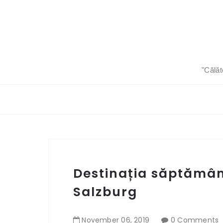
"Călăt
Destinația săptămâni
Salzburg
November
06
,
2019
0 Comments