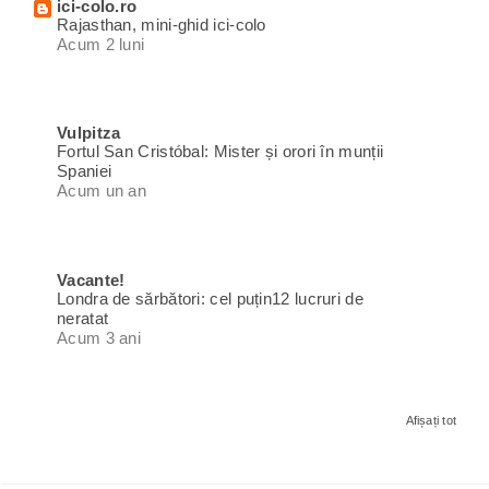
ici-colo.ro
Rajasthan, mini-ghid ici-colo
Acum 2 luni
Vulpitza
Fortul San Cristóbal: Mister și orori în munții
Spaniei
Acum un an
Vacante!
Londra de sărbători: cel puțin12 lucruri de
neratat
Acum 3 ani
Afișați tot