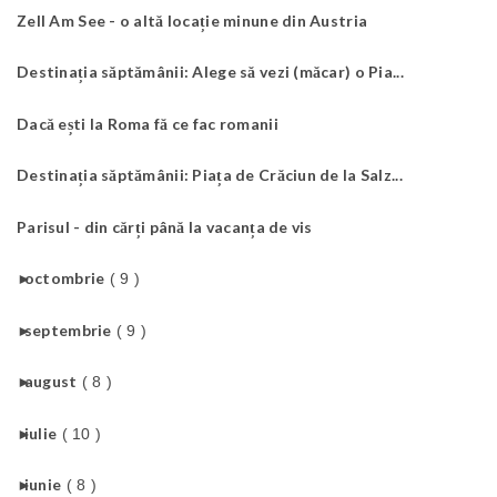
Zell Am See - o altă locație minune din Austria
Destinația săptămânii: Alege să vezi (măcar) o Pia...
Dacă ești la Roma fă ce fac romanii
Destinația săptămânii: Piața de Crăciun de la Salz...
Parisul - din cărți până la vacanța de vis
►
octombrie
( 9 )
►
septembrie
( 9 )
►
august
( 8 )
►
iulie
( 10 )
►
iunie
( 8 )