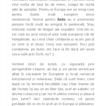
vine vorba de luna lor de miere, voiajul de nuntă
atât de așteptat. Pentru ei Europa are un miraj care
pentru foarte mulți europeni trece
neobservat. Numai pentru
Italia
au o asemenea
prețuire încât mulți au emigrat în peninsulă. Stau
mărturie sutele de bloguri ale expaților. Unii din ei,
cei care au avut norocul unor rude europene cât de
îndepărtate, au cerut chiar cetățenia și acum parcă
se simt și ei brusc ceva mai europeni. Nu-i poți
condamna, pe bune, am face la fel dacă am avea
ceva rude prin SUA, nu? :)
Vorbind strict de turiști, cu siguranță prin
peregrinările voastre, ați dat și voi peste americani
aflați în vacanțele lor Europene și le-ați remarcat
entuziasmul și relaxarea. Știați că sunt tineri, care
după ce își termină facultățile sau chiar înainte de
ale începe își iau un an liber (da, acel an sabatic ce
devine cunoscut și pe noi în ultima vreme) și pleacă
prin lume? Aici statisticile vorbesc că peste
jumătate din ei vin în acel an în Europa și plănuiesc