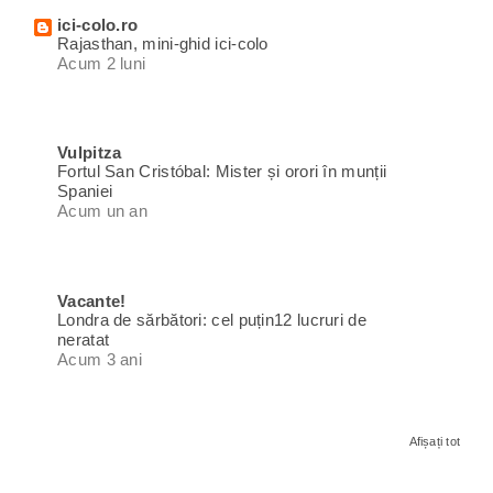
ici-colo.ro
Rajasthan, mini-ghid ici-colo
Acum 2 luni
Vulpitza
Fortul San Cristóbal: Mister și orori în munții
Spaniei
Acum un an
Vacante!
Londra de sărbători: cel puțin12 lucruri de
neratat
Acum 3 ani
Afișați tot