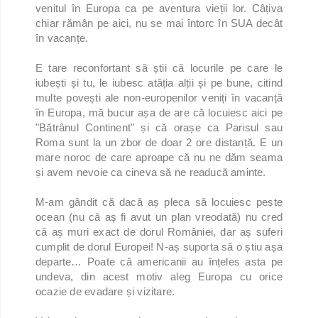
venitul în Europa ca pe aventura vieții lor. Câțiva
chiar rămân pe aici, nu se mai întorc în SUA decât
în vacanțe.
E tare reconfortant să știi că locurile pe care le
iubești și tu, le iubesc atâția alții și pe bune, citind
multe povești ale non-europenilor veniți în vacanță
în Europa, mă bucur așa de are că locuiesc aici pe
"Bătrânul Continent" și că orașe ca Parisul sau
Roma sunt la un zbor de doar 2 ore distanță. E un
mare noroc de care aproape că nu ne dăm seama
și avem nevoie ca cineva să ne readucă aminte.
M-am gândit că dacă aș pleca să locuiesc peste
ocean (nu că aș fi avut un plan vreodată) nu cred
că aș muri exact de dorul României, dar aș suferi
cumplit de dorul Europei! N-aș suporta să o știu așa
departe… Poate că americanii au înțeles asta pe
undeva, din acest motiv aleg Europa cu orice
ocazie de evadare și vizitare.