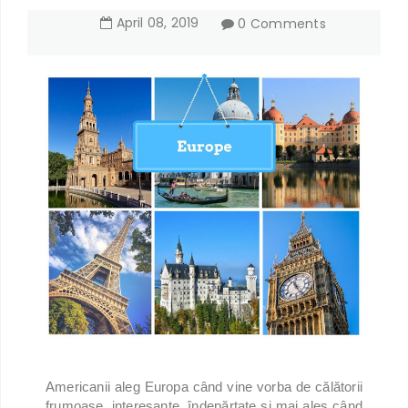
April
08
,
2019
0 Comments
Americanii aleg Europa când vine vorba de călătorii
frumoase, interesante, îndepărtate și mai ales când