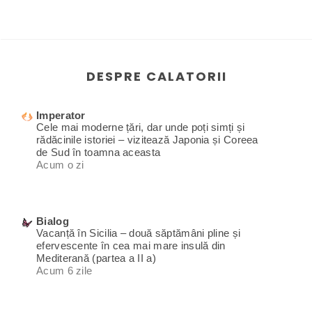
DESPRE CALATORII
Imperator
Cele mai moderne țări, dar unde poți simți și
rădăcinile istoriei – vizitează Japonia și Coreea
de Sud în toamna aceasta
Acum o zi
Bialog
Vacanță în Sicilia – două săptămâni pline și
efervescente în cea mai mare insulă din
Mediterană (partea a II a)
Acum 6 zile