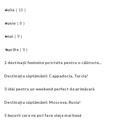
►
iulie
( 10 )
►
iunie
( 8 )
►
mai
( 9 )
▼
aprilie
( 9 )
2 destinații feminine potrivite pentru o călătorie...
Destinația săptămânii: Cappadocia, Turcia!
3 idei pentru un weekend perfect de primăvară
Destinația săptămânii: Moscova, Rusia!
5 bucurii care ne pot face viața mai bună