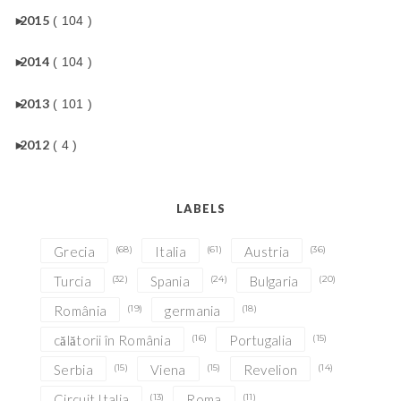
►
2015
( 104 )
►
2014
( 104 )
►
2013
( 101 )
►
2012
( 4 )
LABELS
Grecia
(68)
Italia
(61)
Austria
(36)
Turcia
(32)
Spania
(24)
Bulgaria
(20)
România
(19)
germania
(18)
călătorii în România
(16)
Portugalia
(15)
Serbia
(15)
Viena
(15)
Revelion
(14)
Circuit Italia
(13)
Roma
(11)