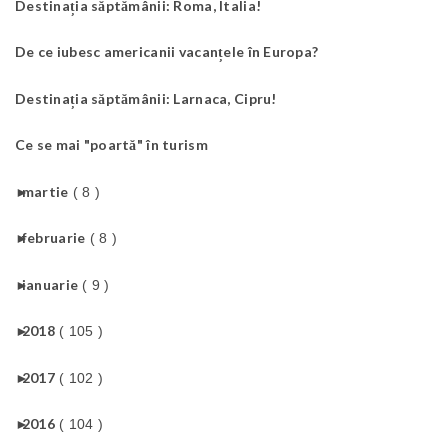
Destinația săptămânii: Roma, Italia!
De ce iubesc americanii vacanțele în Europa?
Destinația săptămânii: Larnaca, Cipru!
Ce se mai "poartă" în turism
►
martie
( 8 )
►
februarie
( 8 )
►
ianuarie
( 9 )
►
2018
( 105 )
►
2017
( 102 )
►
2016
( 104 )