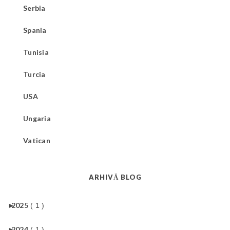
Serbia
Spania
Tunisia
Turcia
USA
Ungaria
Vatican
ARHIVĂ BLOG
►
2025
( 1 )
►
2024
( 1 )