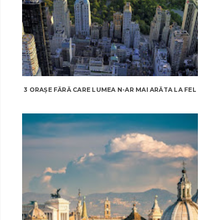
3 ORAȘE FĂRĂ CARE LUMEA N-AR MAI ARĂTA LA FEL