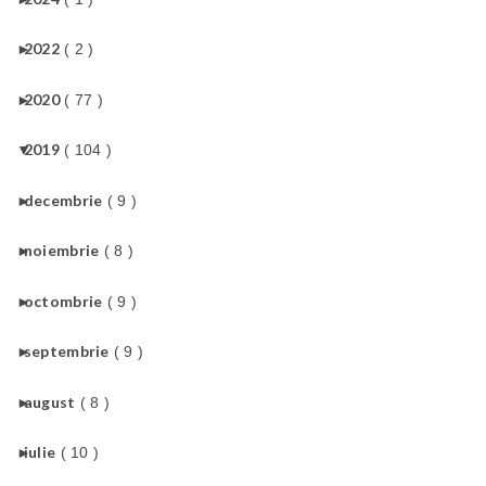
►
2022
( 2 )
►
2020
( 77 )
▼
2019
( 104 )
►
decembrie
( 9 )
►
noiembrie
( 8 )
►
octombrie
( 9 )
►
septembrie
( 9 )
►
august
( 8 )
►
iulie
( 10 )