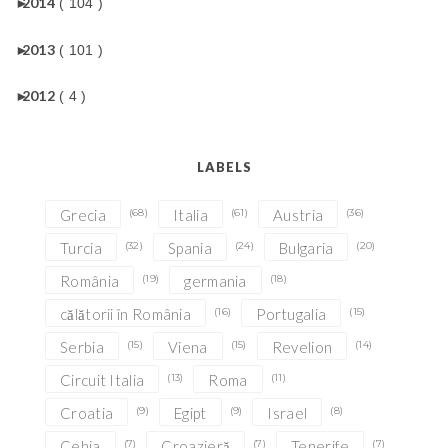
►
2014
( 104 )
►
2013
( 101 )
►
2012
( 4 )
LABELS
Grecia
(68)
Italia
(61)
Austria
(36)
Turcia
(32)
Spania
(24)
Bulgaria
(20)
România
(19)
germania
(18)
călătorii în România
(16)
Portugalia
(15)
Serbia
(15)
Viena
(15)
Revelion
(14)
Circuit Italia
(13)
Roma
(11)
Croatia
(9)
Egipt
(9)
Israel
(8)
Cehia
(7)
Croazieră
(7)
Tenerife
(7)