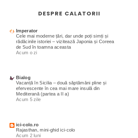
DESPRE CALATORII
Imperator
Cele mai moderne țări, dar unde poți simți și
rădăcinile istoriei – vizitează Japonia și Coreea
de Sud în toamna aceasta
Acum o zi
Bialog
Vacanță în Sicilia – două săptămâni pline și
efervescente în cea mai mare insulă din
Mediterană (partea a II a)
Acum 5 zile
ici-colo.ro
Rajasthan, mini-ghid ici-colo
Acum 2 luni