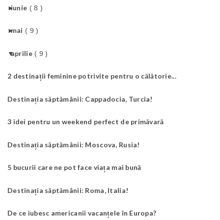
►
iunie
( 8 )
►
mai
( 9 )
▼
aprilie
( 9 )
2 destinații feminine potrivite pentru o călătorie...
Destinația săptămânii: Cappadocia, Turcia!
3 idei pentru un weekend perfect de primăvară
Destinația săptămânii: Moscova, Rusia!
5 bucurii care ne pot face viața mai bună
Destinația săptămânii: Roma, Italia!
De ce iubesc americanii vacanțele în Europa?