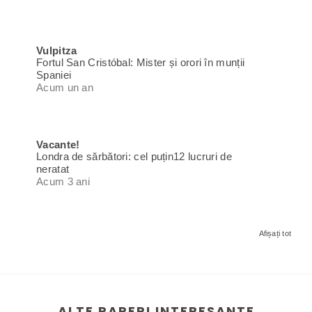
Vulpitza
Fortul San Cristóbal: Mister și orori în munții
Spaniei
Acum un an
Vacante!
Londra de sărbători: cel puțin12 lucruri de
neratat
Acum 3 ani
Afișați tot
ALTE PARERI INTERESANTE