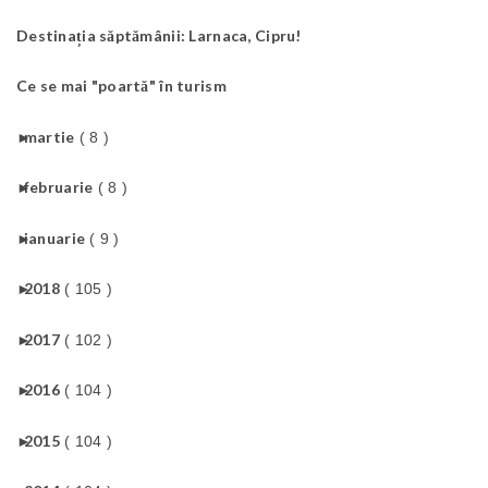
Destinația săptămânii: Larnaca, Cipru!
Ce se mai "poartă" în turism
►
martie
( 8 )
►
februarie
( 8 )
►
ianuarie
( 9 )
►
2018
( 105 )
►
2017
( 102 )
►
2016
( 104 )
►
2015
( 104 )