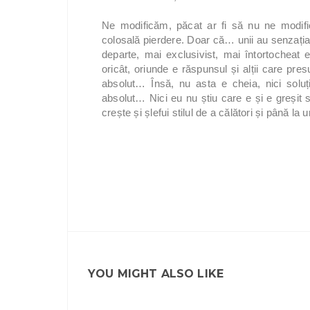
Ne modificăm, păcat ar fi să nu ne modifi
colosală pierdere. Doar că… unii au senzația 
departe, mai exclusivist, mai întortocheat 
oricât, oriunde e răspunsul și alții care p
absolut… Însă, nu asta e cheia, nici soluț
absolut… Nici eu nu știu care e și e greșit
crește și șlefui stilul de a călători și până 
YOU MIGHT ALSO LIKE