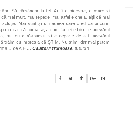
căm. Să rămânem la fel. Ar fi o pierdere, o mare și
că mai mult, mai repede, mai altfel e cheia, alții că mai
e soluția. Mai sunt și din aceea care cred că oricum,
resupun doar că numai așa cum fac ei e bine, e adevărul
ia, nu, nu e răspunsul și e departe de a fi adevărul
 să trăim cu impresia că ȘTIM. Nu știm, dar mai putem
la urmă… de A FI…
Călătorii frumoase
,
tuturor!