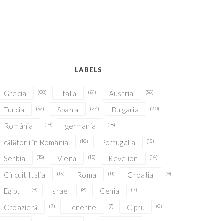
LABELS
Grecia
(68)
Italia
(61)
Austria
(36)
Turcia
(32)
Spania
(24)
Bulgaria
(20)
România
(19)
germania
(18)
călătorii în România
(16)
Portugalia
(15)
Serbia
(15)
Viena
(15)
Revelion
(14)
Circuit Italia
(13)
Roma
(11)
Croatia
(9)
Egipt
(9)
Israel
(8)
Cehia
(7)
Croazieră
(7)
Tenerife
(7)
Cipru
(6)