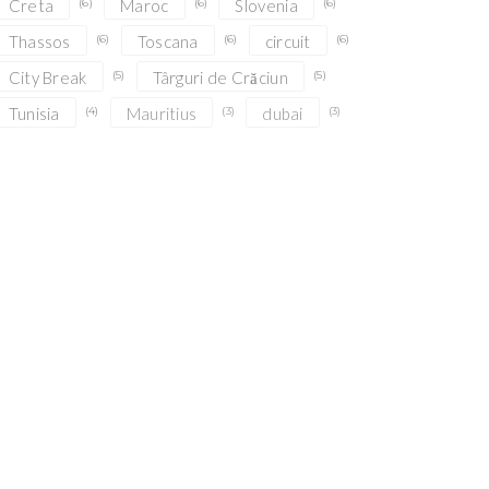
Creta
(6)
Maroc
(6)
Slovenia
(6)
Thassos
(6)
Toscana
(6)
circuit
(6)
City Break
(5)
Târguri de Crăciun
(5)
Tunisia
(4)
Mauritius
(3)
dubai
(3)