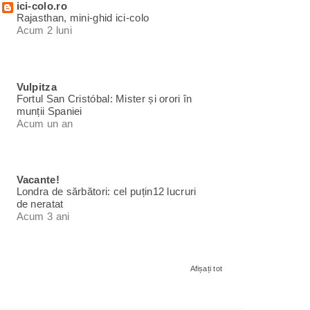
ici-colo.ro
Rajasthan, mini-ghid ici-colo
Acum 2 luni
Vulpitza
Fortul San Cristóbal: Mister și orori în
munții Spaniei
Acum un an
Vacante!
Londra de sărbători: cel puțin12 lucruri
de neratat
Acum 3 ani
Afișați tot