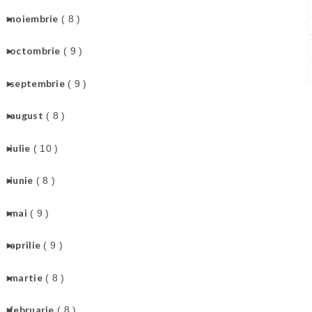
►
noiembrie
( 8 )
►
octombrie
( 9 )
►
septembrie
( 9 )
►
august
( 8 )
►
iulie
( 10 )
►
iunie
( 8 )
►
mai
( 9 )
►
aprilie
( 9 )
►
martie
( 8 )
►
februarie
( 8 )