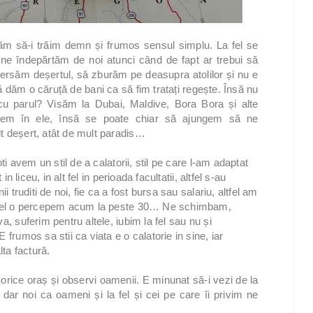
tăm să-i trăim demn și frumos sensul simplu. La fel se
, ne îndepărtăm de noi atunci când de fapt ar trebui să
versăm deșertul, să zburăm pe deasupra atolilor și nu e
 dăm o căruță de bani ca să fim tratați regește. Însă nu
cu parul? Visăm la Dubai, Maldive, Bora Bora și alte
ungem în ele, însă se poate chiar să ajungem să ne
t deșert, atât de mult paradis…
ti avem un stil de a calatorii, stil pe care l-am adaptat
n liceu, in alt fel in perioada facultatii, altfel s-au
i truditi de noi, fie ca a fost bursa sau salariu, altfel am
altfel o percepem acum la peste 30… Ne schimbam,
a, suferim pentru altele, iubim la fel sau nu și
frumos sa stii ca viata e o calatorie in sine, iar
alta factură.
n orice oraș și observi oamenii. E minunat să-i vezi de la
dar noi ca oameni și la fel și cei pe care îi privim ne