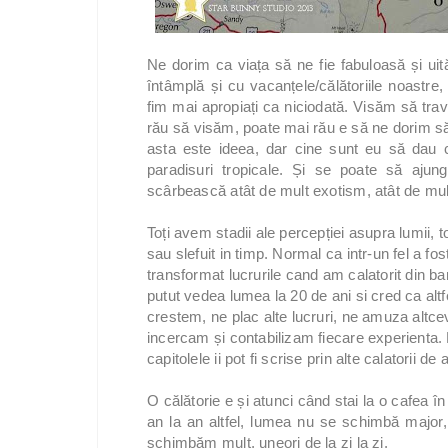
Ne dorim ca viața să ne fie fabuloasă și ui
întâmplă și cu vacanțele/călătoriile noastre
fim mai apropiați ca niciodată. Visăm să tra
rău să visăm, poate mai rău e să ne dorim să
asta este ideea, dar cine sunt eu să dau 
paradisuri tropicale. Și se poate să aj
scârbească atât de mult exotism, atât de mul
Toți avem stadii ale percepției asupra lumii, to
sau slefuit in timp. Normal ca intr-un fel a fost i
transformat lucrurile cand am calatorit din bani
putut vedea lumea la 20 de ani si cred ca 
crestem, ne plac alte lucruri, ne amuza altcev
incercam și contabilizam fiecare experienta. E 
capitolele ii pot fi scrise prin alte calatorii de 
O călătorie e și atunci când stai la o cafea î
an la an altfel, lumea nu se schimbă major, 
schimbăm mult, uneori de la zi la zi.