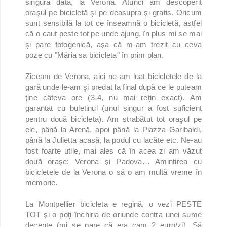
singură dată, la Verona. Atunci am descoperit
oraşul pe bicicletă şi pe deasupra şi gratis. Oricum
sunt sensibilă la tot ce înseamnă o bicicletă, astfel
că o caut peste tot pe unde ajung, în plus mi se mai
şi pare fotogenică, aşa că m-am trezit cu ceva
poze cu "Măria sa bicicleta" în prim plan.
Ziceam de Verona, aici ne-am luat bicicletele de la
gară unde le-am şi predat la final după ce le puteam
ţine câteva ore (3-4, nu mai reţin exact). Am
garantat cu buletinul (unul singur a fost suficient
pentru două bicicleta). Am strabătut tot oraşul pe
ele, până la Arenă, apoi până la Piazza Garibaldi,
până la Julietta acasă, la podul cu lacăte etc. Ne-au
fost foarte utile, mai ales că în acea zi am văzut
două oraşe: Verona şi Padova… Amintirea cu
bicicletele de la Verona o să o am multă vreme în
memorie.
La Montpellier bicicleta e regină, o vezi PESTE
TOT şi o poţi închiria de oriunde contra unei sume
decente (mi se pare că era cam 2 euro/zi). Să