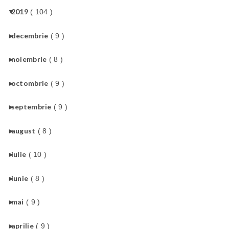
▼
2019
( 104 )
►
decembrie
( 9 )
►
noiembrie
( 8 )
►
octombrie
( 9 )
►
septembrie
( 9 )
►
august
( 8 )
►
iulie
( 10 )
►
iunie
( 8 )
►
mai
( 9 )
►
aprilie
( 9 )