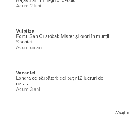
Rajasthan, mini-ghid ici-colo
Acum 2 luni
Vulpitza
Fortul San Cristóbal: Mister și orori în munții
Spaniei
Acum un an
Vacante!
Londra de sărbători: cel puțin12 lucruri de
neratat
Acum 3 ani
Afișați tot