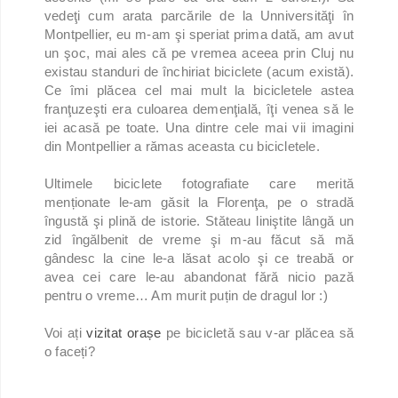
vedeţi cum arata parcările de la Unniversităţi în
Montpellier, eu m-am şi speriat prima dată, am avut
un şoc, mai ales că pe vremea aceea prin Cluj nu
existau standuri de închiriat biciclete (acum există).
Ce îmi plăcea cel mai mult la bicicletele astea
franţuzeşti era culoarea demenţială, îţi venea să le
iei acasă pe toate. Una dintre cele mai vii imagini
din Montpellier a rămas aceasta cu bicicletele.
Ultimele biciclete fotografiate care merită
menționate le-am găsit la Florenţa, pe o stradă
îngustă şi plină de istorie. Stăteau liniştite lângă un
zid îngălbenit de vreme şi m-au făcut să mă
gândesc la cine le-a lăsat acolo şi ce treabă or
avea cei care le-au abandonat fără nicio pază
pentru o vreme… Am murit puțin de dragul lor :)
Voi ați
vizitat orașe
pe bicicletă sau v-ar plăcea să
o faceți?