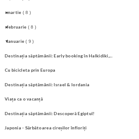
►
martie
( 8 )
►
februarie
( 8 )
▼
ianuarie
( 9 )
Destinația săptămânii: Early booking în Halkidiki,...
Cu bicicleta prin Europa
Destinația săptămânii: Israel & Iordania
Viața ca o vacanță
Destinația săptămânii: Descoperă Egiptul!
Japonia - Sărbătoarea cireșilor înfloriți