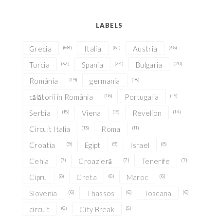
LABELS
Grecia
(68)
Italia
(61)
Austria
(36)
Turcia
(32)
Spania
(24)
Bulgaria
(20)
România
(19)
germania
(18)
călătorii în România
(16)
Portugalia
(15)
Serbia
(15)
Viena
(15)
Revelion
(14)
Circuit Italia
(13)
Roma
(11)
Croatia
(9)
Egipt
(9)
Israel
(8)
Cehia
(7)
Croazieră
(7)
Tenerife
(7)
Cipru
(6)
Creta
(6)
Maroc
(6)
Slovenia
(6)
Thassos
(6)
Toscana
(6)
circuit
(6)
City Break
(5)