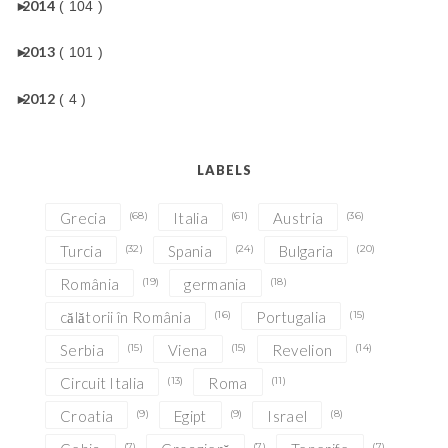
►
2014
( 104 )
►
2013
( 101 )
►
2012
( 4 )
LABELS
Grecia
(68)
Italia
(61)
Austria
(36)
Turcia
(32)
Spania
(24)
Bulgaria
(20)
România
(19)
germania
(18)
călătorii în România
(16)
Portugalia
(15)
Serbia
(15)
Viena
(15)
Revelion
(14)
Circuit Italia
(13)
Roma
(11)
Croatia
(9)
Egipt
(9)
Israel
(8)
(7)
(7)
(7)