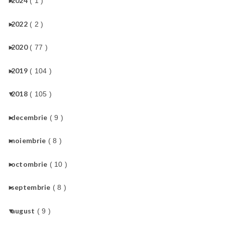
►
2024
( 1 )
►
2022
( 2 )
►
2020
( 77 )
►
2019
( 104 )
▼
2018
( 105 )
►
decembrie
( 9 )
►
noiembrie
( 8 )
►
octombrie
( 10 )
►
septembrie
( 8 )
▼
august
( 9 )