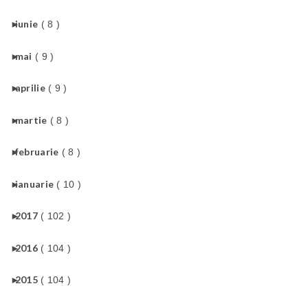
►
iunie
( 8 )
►
mai
( 9 )
►
aprilie
( 9 )
►
martie
( 8 )
►
februarie
( 8 )
►
ianuarie
( 10 )
►
2017
( 102 )
►
2016
( 104 )
►
2015
( 104 )