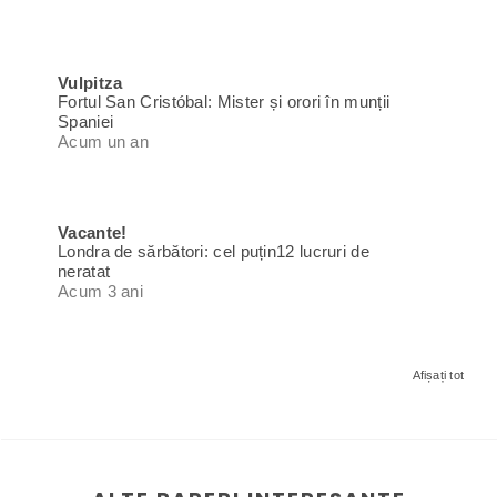
Vulpitza
Fortul San Cristóbal: Mister și orori în munții
Spaniei
Acum un an
Vacante!
Londra de sărbători: cel puțin12 lucruri de
neratat
Acum 3 ani
Afișați tot