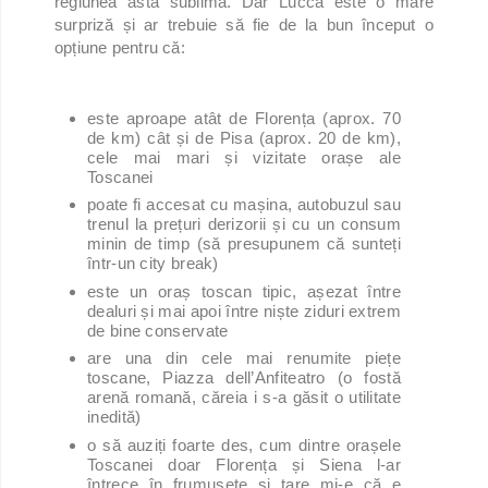
regiunea asta sublimă. Dar Lucca este o mare
surpriză și ar trebuie să fie de la bun început o
opțiune pentru că:
este aproape atât de Florența (aprox. 70
de km) cât și de Pisa (aprox. 20 de km),
cele mai mari și vizitate orașe ale
Toscanei
poate fi accesat cu mașina, autobuzul sau
trenul la prețuri derizorii și cu un consum
minin de timp (să presupunem că sunteți
într-un city break)
este un oraș toscan tipic, așezat între
dealuri și mai apoi între niște ziduri extrem
de bine conservate
are una din cele mai renumite piețe
toscane, Piazza dell’Anfiteatro (o fostă
arenă romană, căreia i s-a găsit o utilitate
inedită)
o să auziți foarte des, cum dintre orașele
Toscanei doar Florența și Siena l-ar
întrece în frumusețe și tare mi-e că e