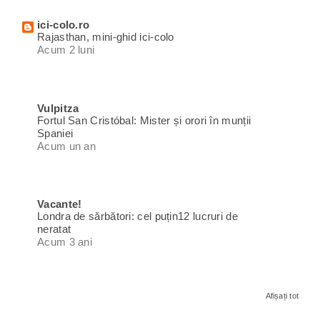
ici-colo.ro
Rajasthan, mini-ghid ici-colo
Acum 2 luni
Vulpitza
Fortul San Cristóbal: Mister și orori în munții
Spaniei
Acum un an
Vacante!
Londra de sărbători: cel puțin12 lucruri de
neratat
Acum 3 ani
Afișați tot