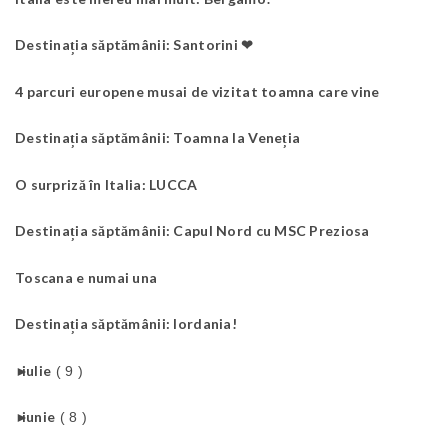
Destinația săptămânii: Santorini ❤
4 parcuri europene musai de vizitat toamna care vine
Destinația săptămânii: Toamna la Veneția
O surpriză în Italia: LUCCA
Destinația săptămânii: Capul Nord cu MSC Preziosa
Toscana e numai una
Destinația săptămânii: Iordania!
►
iulie
( 9 )
►
iunie
( 8 )