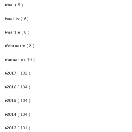
►
mai
( 9 )
►
aprilie
( 9 )
►
martie
( 8 )
►
februarie
( 8 )
►
ianuarie
( 10 )
►
2017
( 102 )
►
2016
( 104 )
►
2015
( 104 )
►
2014
( 104 )
►
2013
( 101 )