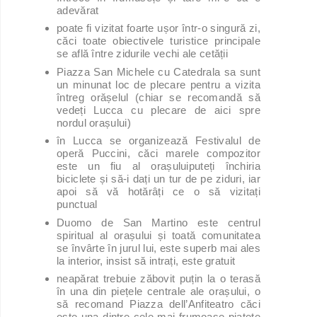
adevărat
poate fi vizitat foarte ușor într-o singură zi,
căci toate obiectivele turistice principale
se află între zidurile vechi ale cetății
Piazza San Michele cu Catedrala sa sunt
un minunat loc de plecare pentru a vizita
întreg orășelul (chiar se recomandă să
vedeți Lucca cu plecare de aici spre
nordul orașului)
în Lucca se organizează Festivalul de
operă Puccini, căci marele compozitor
este un fiu al orașuluiputeți închiria
biciclete și să-i dați un tur de pe ziduri, iar
apoi să vă hotărâți ce o să vizitați
punctual
Duomo de San Martino este centrul
spiritual al orașului și toată comunitatea
se învârte în jurul lui, este superb mai ales
la interior, insist să intrați, este gratuit
neapărat trebuie zăbovit puțin la o terasă
în una din piețele centrale ale orașului, o
să recomand Piazza dell’Anfiteatro căci
este una dintre cele mai frumoase piațete