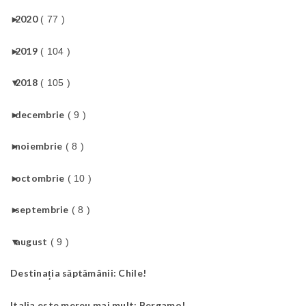
►
2020
( 77 )
►
2019
( 104 )
▼
2018
( 105 )
►
decembrie
( 9 )
►
noiembrie
( 8 )
►
octombrie
( 10 )
►
septembrie
( 8 )
▼
august
( 9 )
Destinația săptămânii: Chile!
Italia este mereu mai mult: Bergamo!