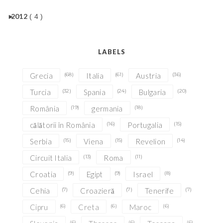
►
2012
( 4 )
LABELS
Grecia
(68)
Italia
(61)
Austria
(36)
Turcia
(32)
Spania
(24)
Bulgaria
(20)
România
(19)
germania
(18)
călătorii în România
(16)
Portugalia
(15)
Serbia
(15)
Viena
(15)
Revelion
(14)
Circuit Italia
(13)
Roma
(11)
Croatia
(9)
Egipt
(9)
Israel
(8)
Cehia
(7)
Croazieră
(7)
Tenerife
(7)
Cipru
(6)
Creta
(6)
Maroc
(6)
(6)
(6)
(6)