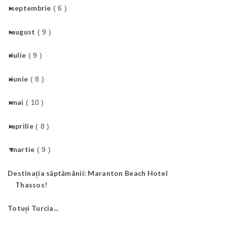
►
septembrie
( 6 )
►
august
( 9 )
►
iulie
( 9 )
►
iunie
( 8 )
►
mai
( 10 )
►
aprilie
( 8 )
▼
martie
( 9 )
Destinația săptămânii: Maranton Beach Hotel
Thassos!
Totuși Turcia...