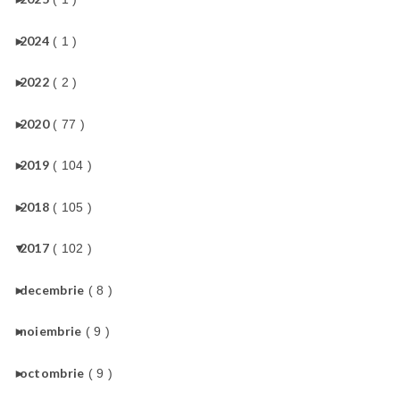
►
2024
( 1 )
►
2022
( 2 )
►
2020
( 77 )
►
2019
( 104 )
►
2018
( 105 )
▼
2017
( 102 )
►
decembrie
( 8 )
►
noiembrie
( 9 )
►
octombrie
( 9 )