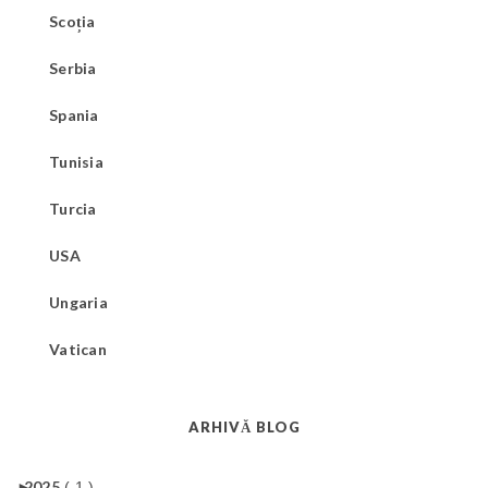
Scoția
Serbia
Spania
Tunisia
Turcia
USA
Ungaria
Vatican
ARHIVĂ BLOG
►
2025
( 1 )