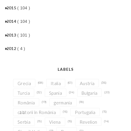
►
2015
( 104 )
►
2014
( 104 )
►
2013
( 101 )
►
2012
( 4 )
LABELS
Grecia
(68)
Italia
(61)
Austria
(36)
Turcia
(32)
Spania
(24)
Bulgaria
(20)
România
(19)
germania
(18)
călătorii în România
(16)
Portugalia
(15)
Serbia
(15)
Viena
(15)
Revelion
(14)
(13)
(11)