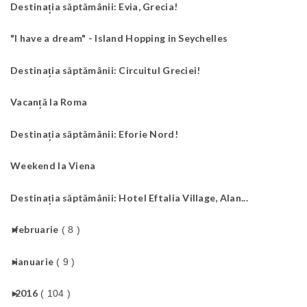
Destinația săptămânii: Evia, Grecia!
"I have a dream" - Island Hopping in Seychelles
Destinația săptămânii: Circuitul Greciei!
Vacanță la Roma
Destinația săptămânii: Eforie Nord!
Weekend la Viena
Destinația săptămânii: Hotel Eftalia Village, Alan...
►
februarie
( 8 )
►
ianuarie
( 9 )
►
2016
( 104 )