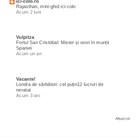
ici-colo.ro
Rajasthan, mini-ghid ici-colo
Acum 2 luni
Vulpitza
Fortul San Cristóbal: Mister și orori în munții
Spaniei
Acum un an
Vacante!
Londra de sărbători: cel puțin12 lucruri de
neratat
Acum 3 ani
Afișați tot