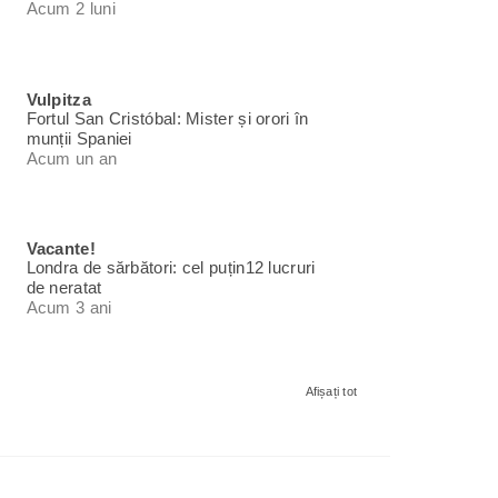
Acum 2 luni
Vulpitza
Fortul San Cristóbal: Mister și orori în
munții Spaniei
Acum un an
Vacante!
Londra de sărbători: cel puțin12 lucruri
de neratat
Acum 3 ani
Afișați tot