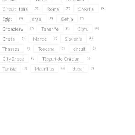
Circuit Italia
(13)
Roma
(11)
Croatia
(9)
Egipt
(9)
Israel
(8)
Cehia
(7)
Croazieră
(7)
Tenerife
(7)
Cipru
(6)
Creta
(6)
Maroc
(6)
Slovenia
(6)
Thassos
(6)
Toscana
(6)
circuit
(6)
City Break
(5)
Târguri de Crăciun
(5)
Tunisia
(4)
Mauritius
(3)
dubai
(3)