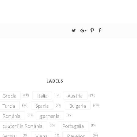
LABELS
Grecia
(68)
Italia
(61)
Austria
(36)
Turcia
(32)
Spania
(24)
Bulgaria
(20)
România
(19)
germania
(18)
călătorii în România
(16)
Portugalia
(15)
Serbia
(15)
Viena
(15)
Revelion
(14)