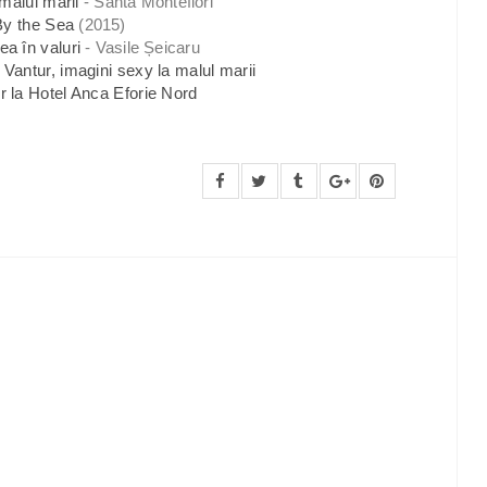
malul mării
- Santa Montefiori
By the Sea
(2015)
a în valuri
- Vasile Șeicaru
a Vantur, imagini sexy la malul marii
r la Hotel Anca Eforie Nord