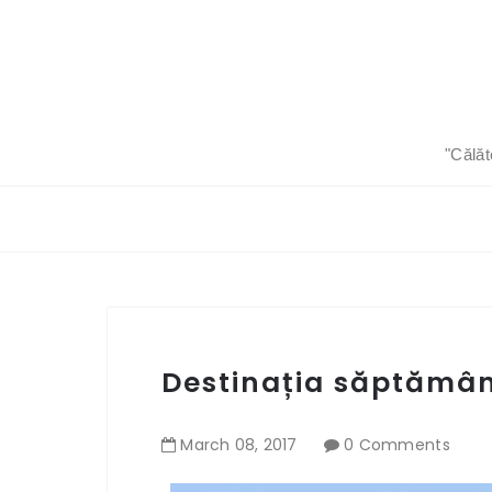
"Călăt
Destinația săptămâni
March
08
,
2017
0 Comments