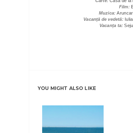
Carte:
Casa de la 
Film:
Muzica:
Aruncare
Vacanță de vedetă:
Iuli
Vacanța ta:
Seju
YOU MIGHT ALSO LIKE