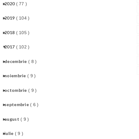
►
2020
( 77 )
►
2019
( 104 )
►
2018
( 105 )
▼
2017
( 102 )
►
decembrie
( 8 )
►
noiembrie
( 9 )
►
octombrie
( 9 )
►
septembrie
( 6 )
►
august
( 9 )
►
iulie
( 9 )