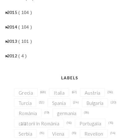
►
2015
( 104 )
►
2014
( 104 )
►
2013
( 101 )
►
2012
( 4 )
LABELS
Grecia
(68)
Italia
(61)
Austria
(36)
Turcia
(32)
Spania
(24)
Bulgaria
(20)
România
(19)
germania
(18)
călătorii în România
(16)
Portugalia
(15)
Serbia
(15)
Viena
(15)
Revelion
(14)