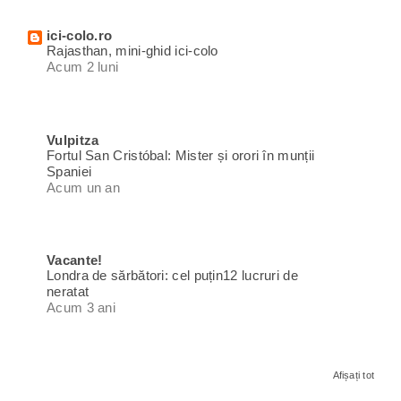
ici-colo.ro
Rajasthan, mini-ghid ici-colo
Acum 2 luni
Vulpitza
Fortul San Cristóbal: Mister și orori în munții
Spaniei
Acum un an
Vacante!
Londra de sărbători: cel puțin12 lucruri de
neratat
Acum 3 ani
Afișați tot