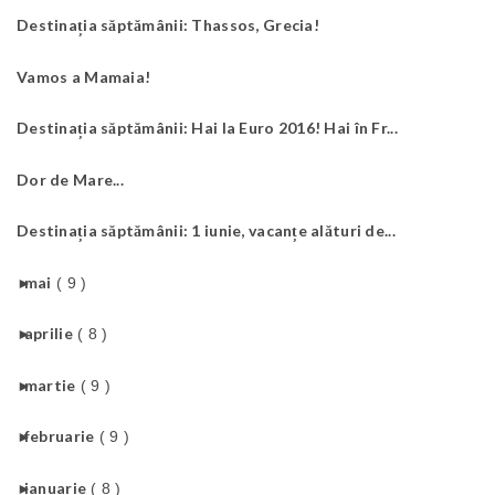
Destinația săptămânii: Thassos, Grecia!
Vamos a Mamaia!
Destinația săptămânii: Hai la Euro 2016! Hai în Fr...
Dor de Mare...
Destinația săptămânii: 1 iunie, vacanțe alături de...
►
mai
( 9 )
►
aprilie
( 8 )
►
martie
( 9 )
►
februarie
( 9 )
►
ianuarie
( 8 )