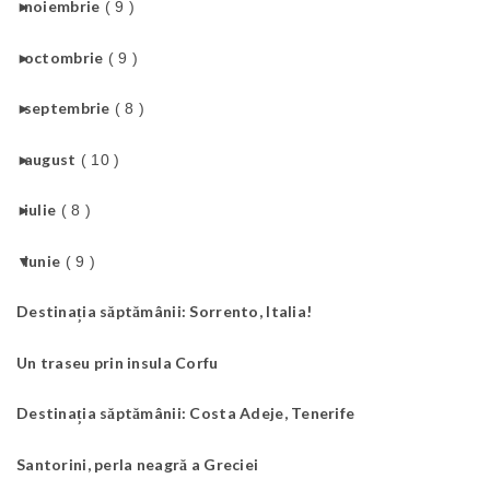
►
noiembrie
( 9 )
►
octombrie
( 9 )
►
septembrie
( 8 )
►
august
( 10 )
►
iulie
( 8 )
▼
iunie
( 9 )
Destinația săptămânii: Sorrento, Italia!
Un traseu prin insula Corfu
Destinația săptămânii: Costa Adeje, Tenerife
Santorini, perla neagră a Greciei