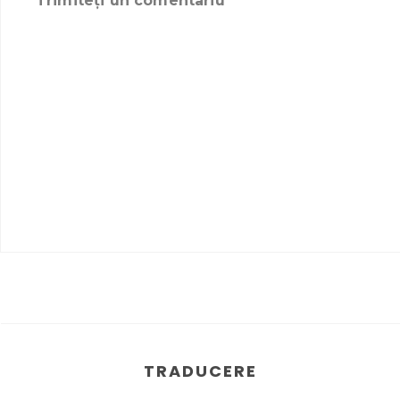
Trimiteți un comentariu
TRADUCERE