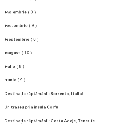
►
noiembrie
( 9 )
►
octombrie
( 9 )
►
septembrie
( 8 )
►
august
( 10 )
►
iulie
( 8 )
▼
iunie
( 9 )
Destinația săptămânii: Sorrento, Italia!
Un traseu prin insula Corfu
Destinația săptămânii: Costa Adeje, Tenerife