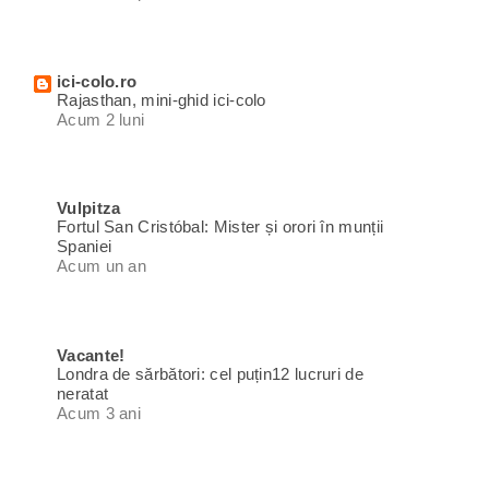
ici-colo.ro
Rajasthan, mini-ghid ici-colo
Acum 2 luni
Vulpitza
Fortul San Cristóbal: Mister și orori în munții
Spaniei
Acum un an
Vacante!
Londra de sărbători: cel puțin12 lucruri de
neratat
Acum 3 ani