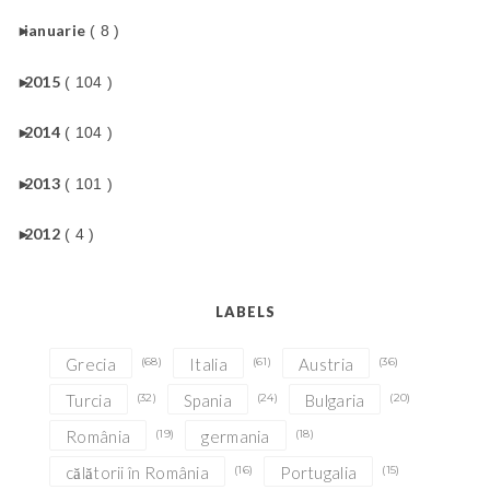
►
ianuarie
( 8 )
►
2015
( 104 )
►
2014
( 104 )
►
2013
( 101 )
►
2012
( 4 )
LABELS
Grecia
(68)
Italia
(61)
Austria
(36)
Turcia
(32)
Spania
(24)
Bulgaria
(20)
România
(19)
germania
(18)
călătorii în România
(16)
Portugalia
(15)