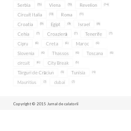
Serbia
(15)
Viena
(15)
Revelion
(14)
Circuit Italia
(13)
Roma
(11)
Croatia
(9)
Egipt
(9)
Israel
(8)
Cehia
(7)
Croazieră
(7)
Tenerife
(7)
Cipru
(6)
Creta
(6)
Maroc
(6)
Slovenia
(6)
Thassos
(6)
Toscana
(6)
circuit
(6)
City Break
(5)
Târguri de Crăciun
(5)
Tunisia
(4)
Mauritius
(3)
dubai
(3)
Copyright © 2015
Jurnal de calatorii