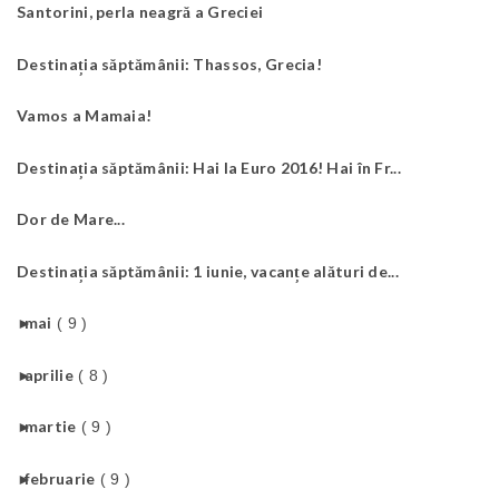
Santorini, perla neagră a Greciei
Destinația săptămânii: Thassos, Grecia!
Vamos a Mamaia!
Destinația săptămânii: Hai la Euro 2016! Hai în Fr...
Dor de Mare...
Destinația săptămânii: 1 iunie, vacanțe alături de...
►
mai
( 9 )
►
aprilie
( 8 )
►
martie
( 9 )
►
februarie
( 9 )