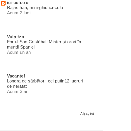
ici-colo.ro
Rajasthan, mini-ghid ici-colo
Acum 2 luni
Vulpitza
Fortul San Cristóbal: Mister și orori în
munții Spaniei
Acum un an
Vacante!
Londra de sărbători: cel puțin12 lucruri
de neratat
Acum 3 ani
Afișați tot