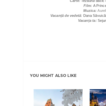
Carte:
Tezaurul dacic 
Film:
A Princ
Muzica:
Aurel
Vacanță de vedetă:
Dana Săvuică 
Vacanța ta:
Sejur
YOU MIGHT ALSO LIKE