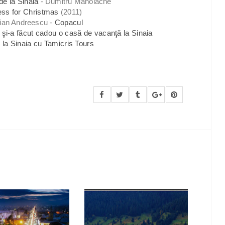
de la Sinaia
- Dumitru Manolache
ess for Christmas
(2011)
ian Andreescu -
Copacul
şi-a făcut cadou o casă de vacanţă la Sinaia
 la Sinaia cu Tamicris Tours