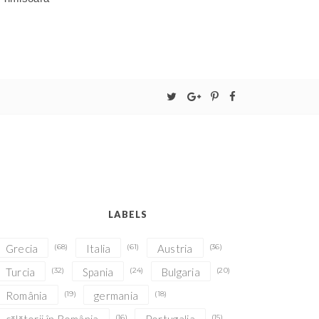
LABELS
Grecia
(68)
Italia
(61)
Austria
(36)
Turcia
(32)
Spania
(24)
Bulgaria
(20)
România
(19)
germania
(18)
(16)
(15)