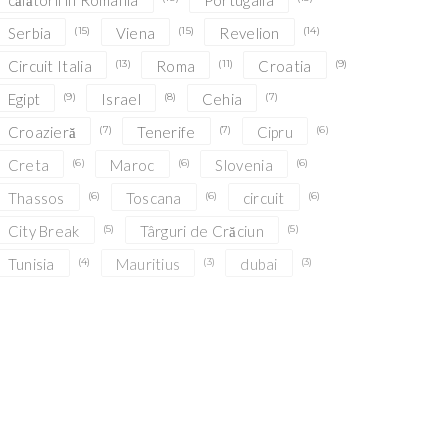
călătorii în România
Portugalia
Serbia
(15)
Viena
(15)
Revelion
(14)
Circuit Italia
(13)
Roma
(11)
Croatia
(9)
Egipt
(9)
Israel
(8)
Cehia
(7)
Croazieră
(7)
Tenerife
(7)
Cipru
(6)
Creta
(6)
Maroc
(6)
Slovenia
(6)
Thassos
(6)
Toscana
(6)
circuit
(6)
City Break
(5)
Târguri de Crăciun
(5)
Tunisia
(4)
Mauritius
(3)
dubai
(3)