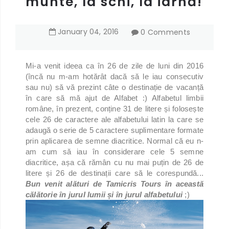
munte, la schi, la iarnă!
January
04
,
2016
0 Comments
Mi-a venit ideea ca în 26 de zile de luni din 2016
(încă nu m-am hotărât dacă să le iau consecutiv
sau nu) să vă prezint câte o destinație de vacanță
în care să mă ajut de Alfabet :) Alfabetul limbii
române, în prezent, conține 31 de litere și folosește
cele 26 de caractere ale alfabetului latin la care se
adaugă o serie de 5 caractere suplimentare formate
prin aplicarea de semne diacritice. Normal că eu n-
am cum să iau în considerare cele 5 semne
diacritice, așa că rămân cu nu mai puțin de 26 de
litere și 26 de destinații care să le corespundă...
Bun venit alături de Tamicris Tours în această
călătorie în jurul lumii și în jurul alfabetului
;)