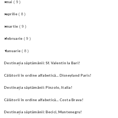
►
mai
( 9 )
►
aprilie
( 8 )
►
martie
( 9 )
►
februarie
( 9 )
▼
ianuarie
( 8 )
Destinația săptămânii: Sf. Valentin la Bari!
Călătorii în ordine alfabetică... Disneyland Paris!
Destinația săptămânii: Pinzolo, Italia!
Călătorii în ordine alfabetică... Costa Brava!
Destinația săptămânii: Becici, Muntenegru!