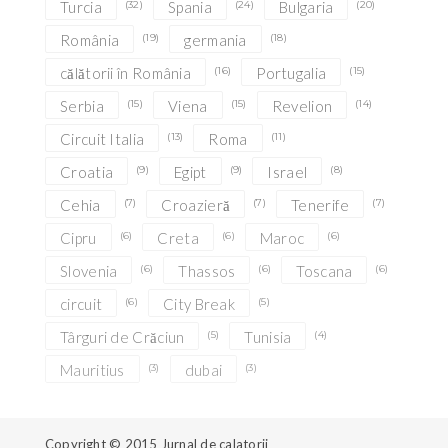
Turcia
(32)
Spania
(24)
Bulgaria
(20)
România
(19)
germania
(18)
călătorii în România
(16)
Portugalia
(15)
Serbia
(15)
Viena
(15)
Revelion
(14)
Circuit Italia
(13)
Roma
(11)
Croatia
(9)
Egipt
(9)
Israel
(8)
Cehia
(7)
Croazieră
(7)
Tenerife
(7)
Cipru
(6)
Creta
(6)
Maroc
(6)
Slovenia
(6)
Thassos
(6)
Toscana
(6)
circuit
(6)
City Break
(5)
Târguri de Crăciun
(5)
Tunisia
(4)
Mauritius
(3)
dubai
(3)
Copyright © 2015
Jurnal de calatorii