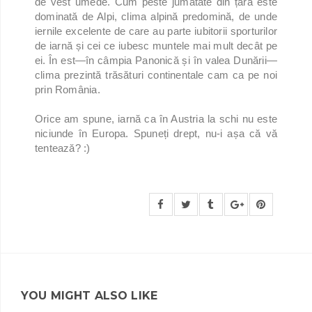
de vest umede. Cum peste jumătate din țară este
dominată de Alpi, clima alpină predomină, de unde
iernile excelente de care au parte iubitorii sporturilor
de iarnă și cei ce iubesc muntele mai mult decât pe
ei. În est—în câmpia Panonică și în valea Dunării—
clima prezintă trăsături continentale cam ca pe noi
prin România.
Orice am spune, iarnă ca în Austria la schi nu este
niciunde în Europa. Spuneți drept, nu-i așa că vă
tentează? :)
YOU MIGHT ALSO LIKE