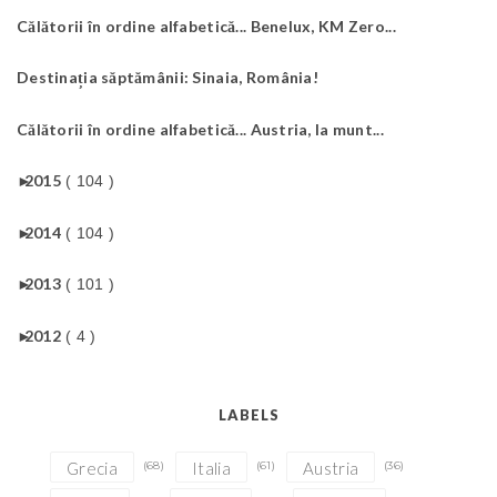
Călătorii în ordine alfabetică... Benelux, KM Zero...
Destinația săptămânii: Sinaia, România!
Călătorii în ordine alfabetică... Austria, la munt...
►
2015
( 104 )
►
2014
( 104 )
►
2013
( 101 )
►
2012
( 4 )
LABELS
Grecia
(68)
Italia
(61)
Austria
(36)