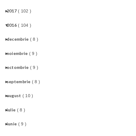
►
2017
( 102 )
▼
2016
( 104 )
►
decembrie
( 8 )
►
noiembrie
( 9 )
►
octombrie
( 9 )
►
septembrie
( 8 )
►
august
( 10 )
►
iulie
( 8 )
►
iunie
( 9 )