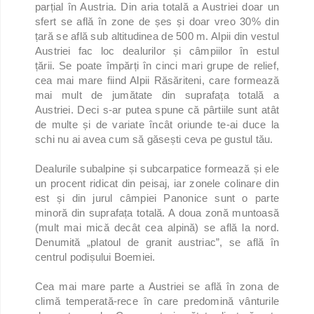
parțial în Austria. Din aria totală a Austriei doar un
sfert se află în zone de șes și doar vreo 30% din
țară se află sub altitudinea de 500 m. Alpii din vestul
Austriei fac loc dealurilor și câmpiilor în estul
țării. Se poate împărți în cinci mari grupe de relief,
cea mai mare fiind Alpii Răsăriteni, care formează
mai mult de jumătate din suprafața totală a
Austriei. Deci s-ar putea spune că pârtiile sunt atât
de multe și de variate încât oriunde te-ai duce la
schi nu ai avea cum să găsești ceva pe gustul tău.
Dealurile subalpine și subcarpatice formează și ele
un procent ridicat din peisaj, iar zonele colinare din
est și din jurul câmpiei Panonice sunt o parte
minoră din suprafața totală. A doua zonă muntoasă
(mult mai mică decât cea alpină) se află la nord.
Denumită „platoul de granit austriac”, se află în
centrul podișului Boemiei.
Cea mai mare parte a Austriei se află în zona de
climă temperată-rece în care predomină vânturile