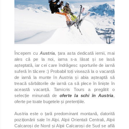
Începem cu
Austria
, țara asta dedicată iernii, mai
ales că pe la noi, iarna s-a lăsat și se lasă
așteptată, iar cei care îndrăgesc sporturile de iarnă
suferă în tăcere :) Probabil toți visează la o vacanță
de iarnă la munte în Austria și abia așteaptă să
treacă sărbătorile de iarnă ca să plece în liniște în
această vacanță. Tamicris Tours a pregătit o
selecție minunată de
oferte la schi în Austria
,
oferte pe toate bugetele și pretențiile.
Austria este o țară predominant montană, datorită
poziționării sale în Alpi. Alpii Orientali Centrali, Alpii
Calcaroși de Nord și Alpii Calcaroși de Sud se află