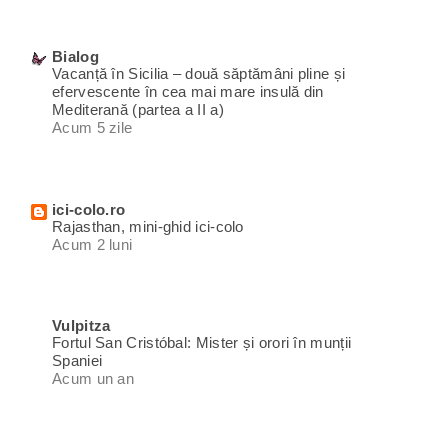
Bialog
Vacanță în Sicilia – două săptămâni pline și
efervescente în cea mai mare insulă din
Mediterană (partea a II a)
Acum 5 zile
ici-colo.ro
Rajasthan, mini-ghid ici-colo
Acum 2 luni
Vulpitza
Fortul San Cristóbal: Mister și orori în munții
Spaniei
Acum un an