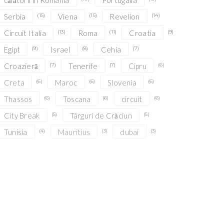
călătorii în România
Portugalia
Serbia
(15)
Viena
(15)
Revelion
(14)
Circuit Italia
(13)
Roma
(11)
Croatia
(9)
Egipt
(9)
Israel
(8)
Cehia
(7)
Croazieră
(7)
Tenerife
(7)
Cipru
(6)
Creta
(6)
Maroc
(6)
Slovenia
(6)
Thassos
(6)
Toscana
(6)
circuit
(6)
City Break
(5)
Târguri de Crăciun
(5)
Tunisia
(4)
Mauritius
(3)
dubai
(3)