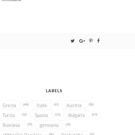
LABELS
Grecia
(68)
Italia
(61)
Austria
(36)
Turcia
(32)
Spania
(24)
Bulgaria
(20)
România
(19)
germania
(18)
(16)
(15)