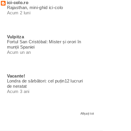
ici-colo.ro
Rajasthan, mini-ghid ici-colo
Acum 2 luni
Vulpitza
Fortul San Cristóbal: Mister și orori în
munții Spaniei
Acum un an
Vacante!
Londra de sărbători: cel puțin12 lucruri
de neratat
Acum 3 ani
Afișați tot