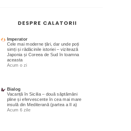
DESPRE CALATORII
Imperator
Cele mai moderne țări, dar unde poți
simți și rădăcinile istoriei – vizitează
Japonia și Coreea de Sud în toamna
aceasta
Acum o zi
Bialog
Vacanță în Sicilia – două săptămâni
pline și efervescente în cea mai mare
insulă din Mediterană (partea a II a)
Acum 6 zile