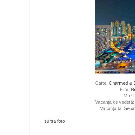
Carte:
Charmed & 
Film:
B
Muzi
Vacanță de vedetă
Vacanța ta:
Sejur
sursa foto