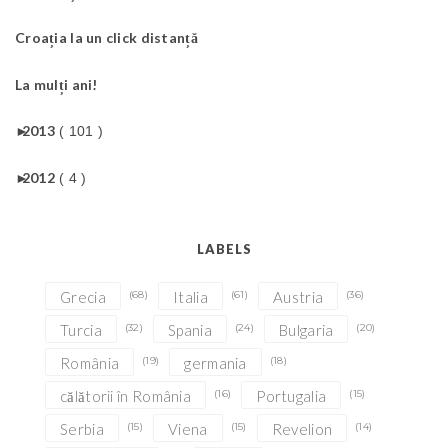
Croația la un click distanță
La mulți ani!
►
2013
( 101 )
►
2012
( 4 )
LABELS
Grecia
(68)
Italia
(61)
Austria
(36)
Turcia
(32)
Spania
(24)
Bulgaria
(20)
România
(19)
germania
(18)
călătorii în România
(16)
Portugalia
(15)
Serbia
(15)
Viena
(15)
Revelion
(14)