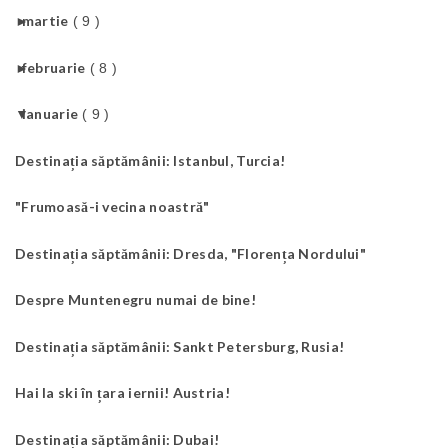
►
martie
( 9 )
►
februarie
( 8 )
▼
ianuarie
( 9 )
Destinația săptămânii: Istanbul, Turcia!
"Frumoasă-i vecina noastră"
Destinația săptămânii: Dresda, "Florența Nordului"
Despre Muntenegru numai de bine!
Destinația săptămânii: Sankt Petersburg, Rusia!
Hai la ski în țara iernii! Austria!
Destinația săptămânii: Dubai!