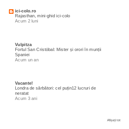
ici-colo.ro
Rajasthan, mini-ghid ici-colo
Acum 2 luni
Vulpitza
Fortul San Cristóbal: Mister și orori în munții
Spaniei
Acum un an
Vacante!
Londra de sărbători: cel puțin12 lucruri de
neratat
Acum 3 ani
Afișați tot