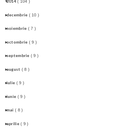
▼
2014
( 104 )
►
decembrie
( 10 )
►
noiembrie
( 7 )
►
octombrie
( 9 )
►
septembrie
( 9 )
►
august
( 8 )
►
iulie
( 9 )
►
iunie
( 9 )
►
mai
( 8 )
►
aprilie
( 9 )