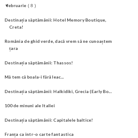
▼
februarie
( 8 )
Destinația săptămânii: Hotel Memory Boutique,
Creta!
România de ghid verde, dacă vrem să ne cunoaștem
țara
Destinația săptămânii: Thassos!
Mă tem că boala-i fără leac...
Destinația săptămânii: Halkidiki, Grecia (Early Bo...
100 de minuni ale Italiei
Destinația săptămânii: Capitalele baltice!
Franța ca intr-o carte fantastica