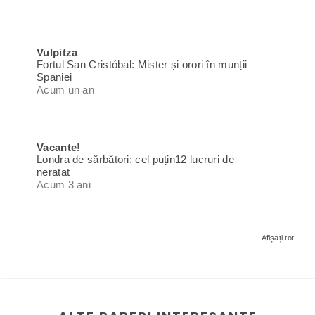
Vulpitza
Fortul San Cristóbal: Mister și orori în munții
Spaniei
Acum un an
Vacante!
Londra de sărbători: cel puțin12 lucruri de
neratat
Acum 3 ani
Afișați tot