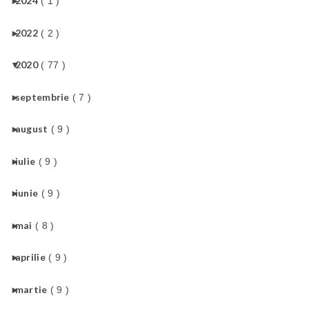
►
2024
( 1 )
►
2022
( 2 )
▼
2020
( 77 )
►
septembrie
( 7 )
►
august
( 9 )
►
iulie
( 9 )
►
iunie
( 9 )
►
mai
( 8 )
►
aprilie
( 9 )
►
martie
( 9 )