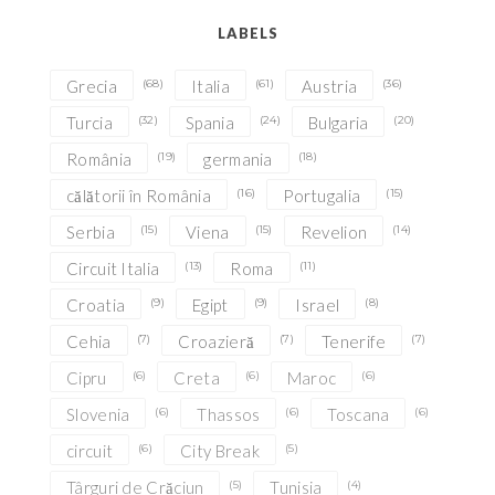
LABELS
Grecia
(68)
Italia
(61)
Austria
(36)
Turcia
(32)
Spania
(24)
Bulgaria
(20)
România
(19)
germania
(18)
călătorii în România
(16)
Portugalia
(15)
Serbia
(15)
Viena
(15)
Revelion
(14)
Circuit Italia
(13)
Roma
(11)
Croatia
(9)
Egipt
(9)
Israel
(8)
Cehia
(7)
Croazieră
(7)
Tenerife
(7)
Cipru
(6)
Creta
(6)
Maroc
(6)
Slovenia
(6)
Thassos
(6)
Toscana
(6)
circuit
(6)
City Break
(5)
Târguri de Crăciun
(5)
Tunisia
(4)