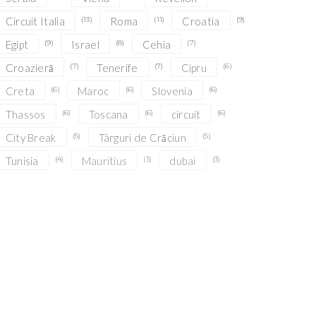
Circuit Italia
(13)
Roma
(11)
Croatia
(9)
Egipt
(9)
Israel
(8)
Cehia
(7)
Croazieră
(7)
Tenerife
(7)
Cipru
(6)
Creta
(6)
Maroc
(6)
Slovenia
(6)
Thassos
(6)
Toscana
(6)
circuit
(6)
City Break
(5)
Târguri de Crăciun
(5)
Tunisia
(4)
Mauritius
(3)
dubai
(3)