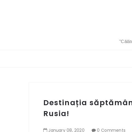
"Călăt
Destinația săptămâni
Rusia!
January
08
,
2020
0 Comments