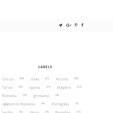
LABELS
Grecia
(68)
Italia
(61)
Austria
(36)
Turcia
(32)
Spania
(24)
Bulgaria
(20)
România
(19)
germania
(18)
călătorii în România
(16)
Portugalia
(15)
Serbia
(15)
Viena
(15)
Revelion
(14)