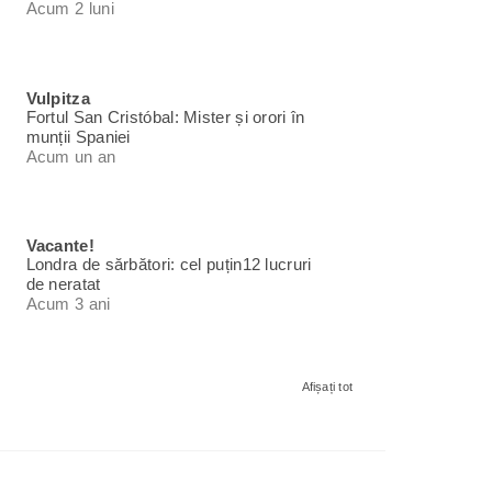
Acum 2 luni
Vulpitza
Fortul San Cristóbal: Mister și orori în
munții Spaniei
Acum un an
Vacante!
Londra de sărbători: cel puțin12 lucruri
de neratat
Acum 3 ani
Afișați tot