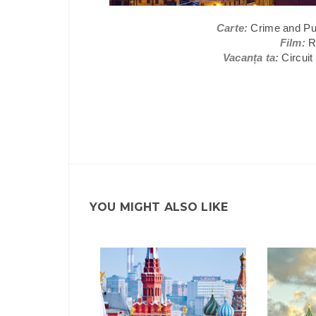
Carte:
Crime and P
Film:
R
Vacanța ta:
Circui
YOU MIGHT ALSO LIKE