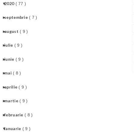
▼
2020
( 77 )
►
septembrie
( 7 )
►
august
( 9 )
►
iulie
( 9 )
►
iunie
( 9 )
►
mai
( 8 )
►
aprilie
( 9 )
►
martie
( 9 )
►
februarie
( 8 )
▼
ianuarie
( 9 )