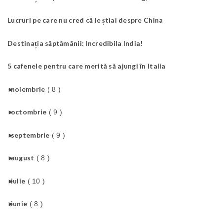
Lucruri pe care nu cred că le știai despre China
Destinația săptămânii: Incredibila India!
5 cafenele pentru care merită să ajungi în Italia
►
noiembrie
( 8 )
►
octombrie
( 9 )
►
septembrie
( 9 )
►
august
( 8 )
►
iulie
( 10 )
►
iunie
( 8 )