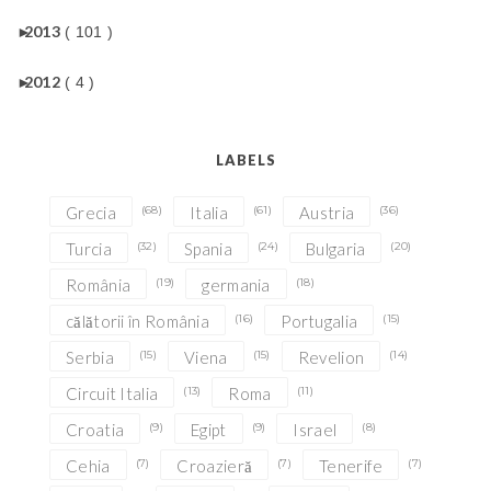
►
2013
( 101 )
►
2012
( 4 )
LABELS
Grecia
(68)
Italia
(61)
Austria
(36)
Turcia
(32)
Spania
(24)
Bulgaria
(20)
România
(19)
germania
(18)
călătorii în România
(16)
Portugalia
(15)
Serbia
(15)
Viena
(15)
Revelion
(14)
Circuit Italia
(13)
Roma
(11)
Croatia
(9)
Egipt
(9)
Israel
(8)
Cehia
(7)
Croazieră
(7)
Tenerife
(7)