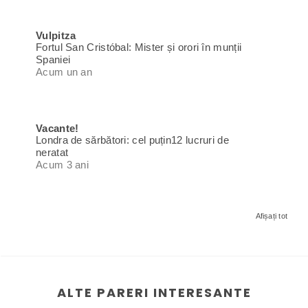
Vulpitza
Fortul San Cristóbal: Mister și orori în munții
Spaniei
Acum un an
Vacante!
Londra de sărbători: cel puțin12 lucruri de
neratat
Acum 3 ani
Afișați tot
ALTE PARERI INTERESANTE