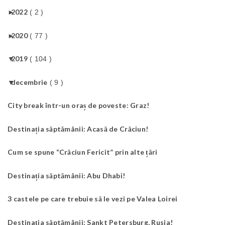
►
2022
( 2 )
►
2020
( 77 )
▼
2019
( 104 )
▼
decembrie
( 9 )
City break într-un oraș de poveste: Graz!
Destinația săptămânii: Acasă de Crăciun!
Cum se spune “Crăciun Fericit” prin alte țări
Destinația săptămânii: Abu Dhabi!
3 castele pe care trebuie să le vezi pe Valea Loirei
Destinația săptămânii: Sankt Petersburg, Rusia!