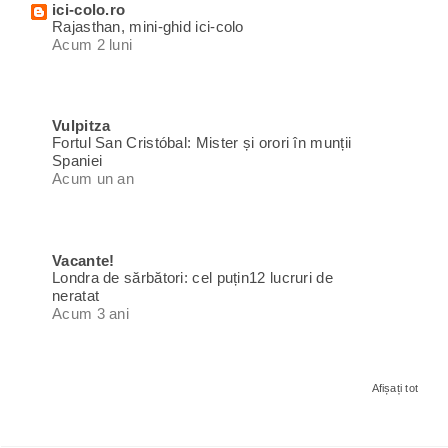
ici-colo.ro
Rajasthan, mini-ghid ici-colo
Acum 2 luni
Vulpitza
Fortul San Cristóbal: Mister și orori în munții
Spaniei
Acum un an
Vacante!
Londra de sărbători: cel puțin12 lucruri de
neratat
Acum 3 ani
Afișați tot