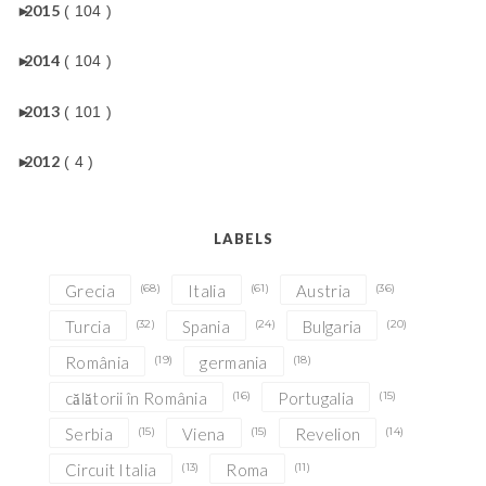
►
2015
( 104 )
►
2014
( 104 )
►
2013
( 101 )
►
2012
( 4 )
LABELS
Grecia
(68)
Italia
(61)
Austria
(36)
Turcia
(32)
Spania
(24)
Bulgaria
(20)
România
(19)
germania
(18)
călătorii în România
(16)
Portugalia
(15)
Serbia
(15)
Viena
(15)
Revelion
(14)
Circuit Italia
(13)
Roma
(11)