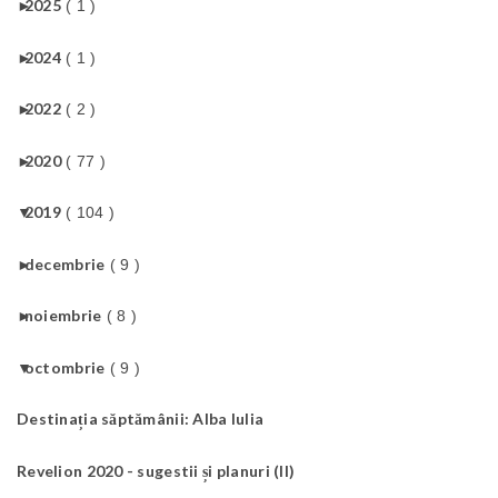
►
2025
( 1 )
►
2024
( 1 )
►
2022
( 2 )
►
2020
( 77 )
▼
2019
( 104 )
►
decembrie
( 9 )
►
noiembrie
( 8 )
▼
octombrie
( 9 )
Destinația săptămânii: Alba Iulia
Revelion 2020 - sugestii și planuri (II)