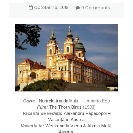
October
16
,
2019
0 Comments
Carte
-
Numele trandafirului
- Umberto Eco
Film:
The Thorn Birds
(1983)
Vacanță de vedetă:
Alexandru Papadopol –
Vacanță în Austria
Vacanța ta:
Weekend la Viena & Abatia Melk,
Austria