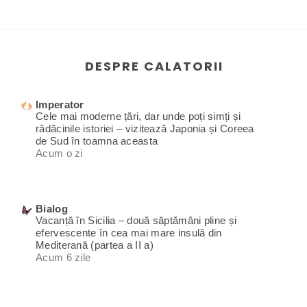
DESPRE CALATORII
Imperator
Cele mai moderne țări, dar unde poți simți și
rădăcinile istoriei – vizitează Japonia și Coreea
de Sud în toamna aceasta
Acum o zi
Bialog
Vacanță în Sicilia – două săptămâni pline și
efervescente în cea mai mare insulă din
Mediterană (partea a II a)
Acum 6 zile