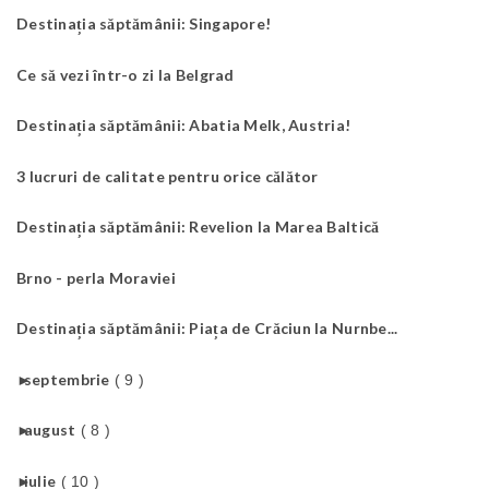
Destinația săptămânii: Singapore!
Ce să vezi într-o zi la Belgrad
Destinația săptămânii: Abatia Melk, Austria!
3 lucruri de calitate pentru orice călător
Destinația săptămânii: Revelion la Marea Baltică
Brno - perla Moraviei
Destinația săptămânii: Piața de Crăciun la Nurnbe...
►
septembrie
( 9 )
►
august
( 8 )
►
iulie
( 10 )