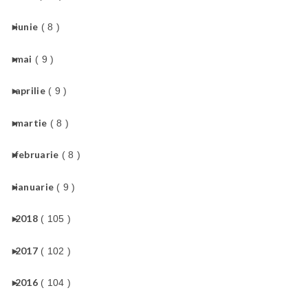
►
iunie
( 8 )
►
mai
( 9 )
►
aprilie
( 9 )
►
martie
( 8 )
►
februarie
( 8 )
►
ianuarie
( 9 )
►
2018
( 105 )
►
2017
( 102 )
►
2016
( 104 )