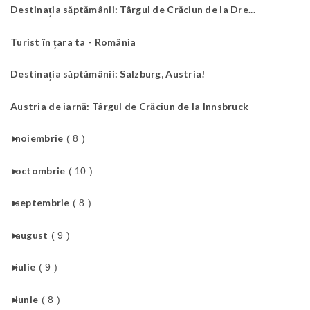
Destinația săptămânii: Târgul de Crăciun de la Dre...
Turist în țara ta - România
Destinația săptămânii: Salzburg, Austria!
Austria de iarnă: Târgul de Crăciun de la Innsbruck
►
noiembrie
( 8 )
►
octombrie
( 10 )
►
septembrie
( 8 )
►
august
( 9 )
►
iulie
( 9 )
►
iunie
( 8 )