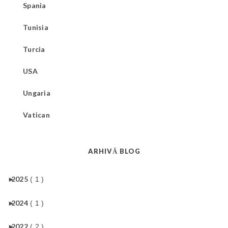
Spania
Tunisia
Turcia
USA
Ungaria
Vatican
ARHIVĂ BLOG
►
2025
( 1 )
►
2024
( 1 )
►
2022
( 2 )