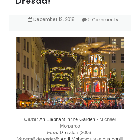
Dresda!
December
12
,
2018
0 Comments
Carte:
An Elephant in the Garden
- Michael
Morpurgo
Film:
Dresden
(2006)
Vacanță de vedetă:
Andi Moisescu și-a dus copiii