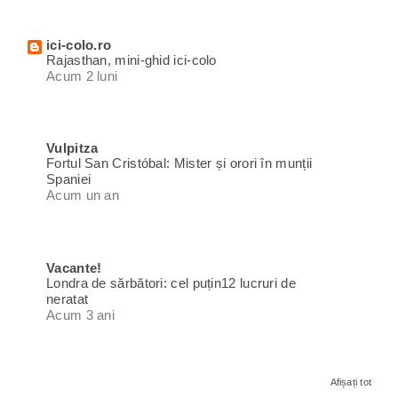
ici-colo.ro
Rajasthan, mini-ghid ici-colo
Acum 2 luni
Vulpitza
Fortul San Cristóbal: Mister și orori în munții
Spaniei
Acum un an
Vacante!
Londra de sărbători: cel puțin12 lucruri de
neratat
Acum 3 ani
Afișați tot