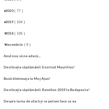
►
2020
( 77 )
►
2019
( 104 )
▼
2018
( 105 )
▼
decembrie
( 9 )
Anul nou să ne aducă...
Destinația săptămânii: Exoticul Mauritius!
Bună dimineața la Moș Ajun!
Destinația săptămânii: Revelion 2019 la Budapesta!
Despre iarna de afară și ce putem face cu ea