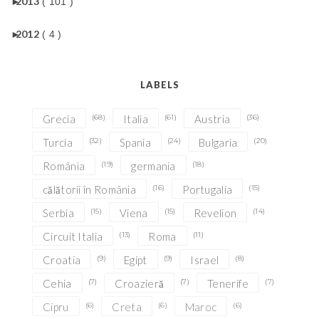
►
2013
( 101 )
►
2012
( 4 )
LABELS
Grecia
(68)
Italia
(61)
Austria
(36)
Turcia
(32)
Spania
(24)
Bulgaria
(20)
România
(19)
germania
(18)
călătorii în România
(16)
Portugalia
(15)
Serbia
(15)
Viena
(15)
Revelion
(14)
Circuit Italia
(13)
Roma
(11)
Croatia
(9)
Egipt
(9)
Israel
(8)
Cehia
(7)
Croazieră
(7)
Tenerife
(7)
Cipru
(6)
Creta
(6)
Maroc
(6)