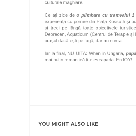
culturale maghiare.
Ce ați zice de
o plimbare cu tramvaiul 1
experiență cu pornire din Piața Kossuth și pun
și treci pe lângă toate obiectivele turisti
Debrecen, Aquaticum (Centrul de Terapie și 
orașul dacă ești pe fugă, dar nu numai.
Iar la final, NU UITA: When in Ungaria,
papă
mai puțin romantică ți-e escapada. EnJOY!
YOU MIGHT ALSO LIKE