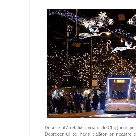
Deși se află relativ aproape de Cluj (puțin p
Debrecen-ul pe harta călătoriilor noastr