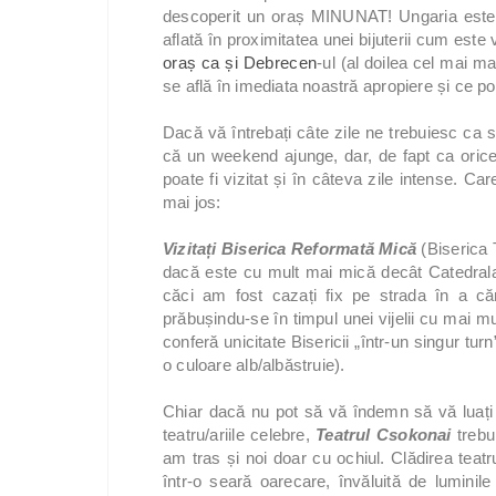
descoperit un oraș MINUNAT! Ungaria este
aflată în proximitatea unei bijuterii cum este
oraș ca și Debrecen
-ul (al doilea cel mai m
se află în imediata noastră apropiere și ce po
Dacă vă întrebați câte zile ne trebuiesc ca
că un weekend ajunge, dar, de fapt ca oric
poate fi vizitat și în câteva zile intense. C
mai jos:
Vizitați Biserica Reformată Mică
(Biserica 
dacă este cu mult mai mică decât Catedrala 
căci am fost cazați fix pe strada în a căr
prăbușindu-se în timpul unei vijelii cu mai mu
conferă unicitate Bisericii „într-un singur tur
o culoare alb/albăstruie).
Chiar dacă nu pot să vă îndemn să vă luați b
teatru/ariile celebre,
Teatrul Csokonai
trebu
am tras și noi doar cu ochiul. Clădirea teat
într-o seară oarecare, învăluită de luminile 