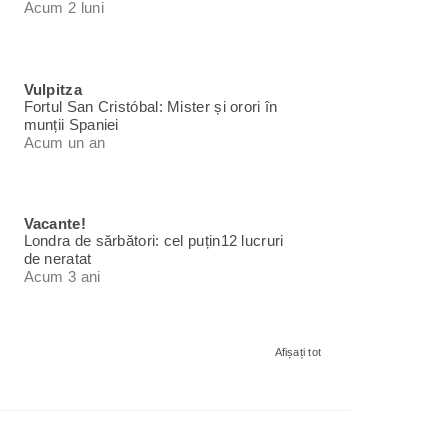
Acum 2 luni
Vulpitza
Fortul San Cristóbal: Mister și orori în
munții Spaniei
Acum un an
Vacante!
Londra de sărbători: cel puțin12 lucruri
de neratat
Acum 3 ani
Afișați tot