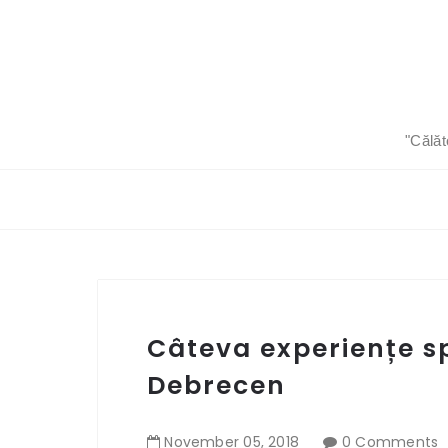
"Călăt
Câteva experiențe sp
Debrecen
November
05
,
2018
0 Comments