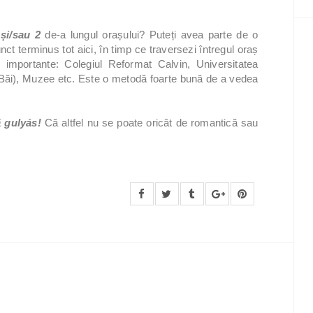
 și/sau 2
de-a lungul orașului? Puteți avea parte de o
ct terminus tot aici, în timp ce traversezi întregul oraș
ce importante: Colegiul Reformat Calvin, Universitatea
Băi), Muzee etc. Este o metodă foarte bună de a vedea
 gulyás!
Că altfel nu se poate oricât de romantică sau