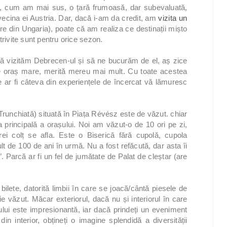
, cum am mai sus, o țară frumoasă, dar subevaluată,
 vecina ei Austria. Dar, dacă i-am da credit, am
vizita un
are din Ungaria), poate că am realiza ce destinații mișto
trivite sunt pentru orice sezon.
 să vizităm Debrecen-ul și să ne bucurăm de el, aș zice
e oraș mare, merită mereu mai mult. Cu toate acestea
are ar fi câteva din experiențele de încercat vă lămuresc
Trunchiată) situată în Piața Révész este de văzut. chiar
principală a orașului. Noi am văzut-o de 10 ori pe zi,
ei colț se afla. Este o Biserică fără cupolă, cupola
lt de 100 de ani în urmă. Nu a fost refăcută, dar asta îi
n”. Parcă ar fi un fel de jumătate de Palat de cleștar (are
ilete, datorită limbii în care se joacă/cântă piesele de
ie văzut. Măcar exteriorul, dacă nu și interiorul în care
rului este impresionantă, iar dacă prindeți un eveniment
din interior, obțineți o imagine splendidă a diversității