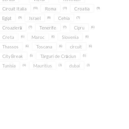
Circuit Italia
(13)
Roma
(11)
Croatia
(9)
Egipt
(9)
Israel
(8)
Cehia
(7)
Croazieră
(7)
Tenerife
(7)
Cipru
(6)
Creta
(6)
Maroc
(6)
Slovenia
(6)
Thassos
(6)
Toscana
(6)
circuit
(6)
City Break
(5)
Târguri de Crăciun
(5)
Tunisia
(4)
Mauritius
(3)
dubai
(3)