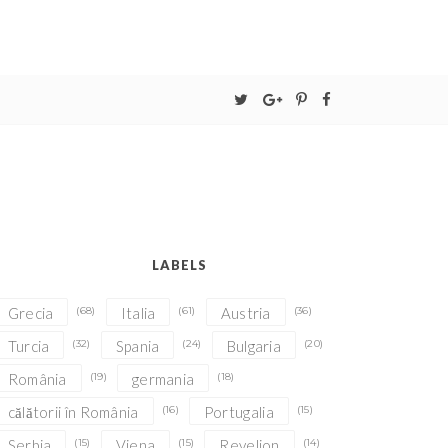
LABELS
Grecia
(68)
Italia
(61)
Austria
(36)
Turcia
(32)
Spania
(24)
Bulgaria
(20)
România
(19)
germania
(18)
călătorii în România
(16)
Portugalia
(15)
Serbia
(15)
Viena
(15)
Revelion
(14)