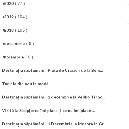
►
2020
( 77 )
►
2019
( 104 )
▼
2018
( 105 )
►
decembrie
( 9 )
▼
noiembrie
( 8 )
Destinația săptămânii: Piața de Crăciun de la Belg...
Tunisia din nou la modă
Destinația săptămânii: 1 decembrie la Veliko Târno...
Vizită la Skopje: ce îmi place și ce nu îmi place ...
Destinația săptămânii: 1 Decembrie la Metora în Gr...