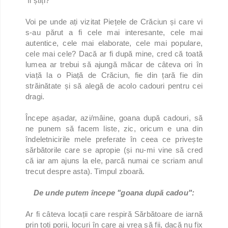
îl știți?
Voi pe unde ați vizitat Piețele de Crăciun și care vi
s-au părut a fi cele mai interesante, cele mai
autentice, cele mai elaborate, cele mai populare,
cele mai cele? Dacă ar fi după mine, cred că toată
lumea ar trebui să ajungă măcar de câteva ori în
viață la o Piață de Crăciun, fie din țară fie din
străinătate și să alegă de acolo cadouri pentru cei
dragi.
Începe așadar, azi/mâine, goana după cadouri, să
ne punem să facem liste, zic, oricum e una din
îndeletnicirile mele preferate în ceea ce privește
sărbătorile care se apropie (și nu-mi vine să cred
că iar am ajuns la ele, parcă numai ce scriam anul
trecut despre asta). Timpul zboară.
De unde putem începe "goana după cadou":
Ar fi câteva locații care respiră Sărbătoare de iarnă
prin toți porii, locuri în care ai vrea să fii, dacă nu fix