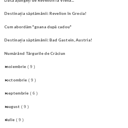
Dacă ajungeți de Revelion la Viena...
Destinația săptămânii: Revelion în Grecia!
Cum abordăm "goana după cadou"
Destinația săptămânii: Bad Gastein, Austria!
Numărând Târgurile de Crăciun
►
noiembrie
( 9 )
►
octombrie
( 9 )
►
septembrie
( 6 )
►
august
( 9 )
►
iulie
( 9 )