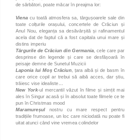
de sărbători, poate măcar în preajma lor:
Viena
cu toată atmosfera sa, târgușoarele sale din
toate colțurile orașului, concertele de Crăciun și
Anul Nou, eleganța sa desăvârșită și rafinamentul
acela dat de faptul că a fost capitala unui mare și
distins imperiu
Târgurile de Crăciun din Germania
, cele care par
desprinse din legende și care se desfășoară în
peisaje demne de Sunetul Muzicii
Laponia lui Moș Crăciun
, țara albă și de basm în
care orice copil ar trebui să aibă acces, dar știu,
trăiesc vise idealiste…
New York
-ul mercantil văzut în filme și simțit mai
ales în Singur acasă și în absolut toate filmele ce te
pun în Christmas mood
Maramureșul
nostru cu mare respect pentru
tradițiile frumoase, un loc care niciodată nu poate fi
uitat atunci când vine vremea colindelor