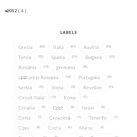
►
2012
( 4 )
LABELS
Grecia
(68)
Italia
(61)
Austria
(36)
Turcia
(32)
Spania
(24)
Bulgaria
(20)
România
(19)
germania
(18)
călătorii în România
(16)
Portugalia
(15)
Serbia
(15)
Viena
(15)
Revelion
(14)
Circuit Italia
(13)
Roma
(11)
Croatia
(9)
Egipt
(9)
Israel
(8)
Cehia
(7)
Croazieră
(7)
Tenerife
(7)
Cipru
(6)
Creta
(6)
Maroc
(6)