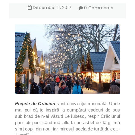
December
11
,
2017
0 Comments
Piețele de Crăciun
sunt o invenție minunată. Unde
mai pui că te inspiră la cumpărat cadouri de pus
sub brad de n-ai văzut! Le iubesc, respir Crăciunul
prin toți porii când mă aflu la un astfel de târg, mă
simt copil din nou, iar mirosul acela de turtă dulce…