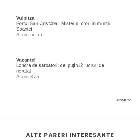
Vulpitza
Fortul San Cristóbal: Mister și orori în munții
Spaniei
Acum un an
Vacante!
Londra de sărbători: cel puțin12 lucruri de
neratat
Acum 3 ani
Afișați tot
ALTE PARERI INTERESANTE