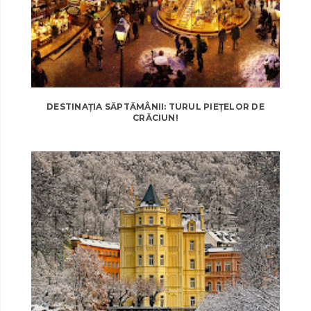
DESTINAȚIA SĂPTĂMÂNII: TURUL PIEȚELOR DE
CRĂCIUN!