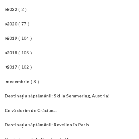
►
2022
( 2 )
►
2020
( 77 )
►
2019
( 104 )
►
2018
( 105 )
▼
2017
( 102 )
▼
decembrie
( 8 )
Destinația săptămânii: Ski la Semmering, Austria!
Ce vă dorim de Crăciun...
Destinația săptămânii: Revelion în Paris!