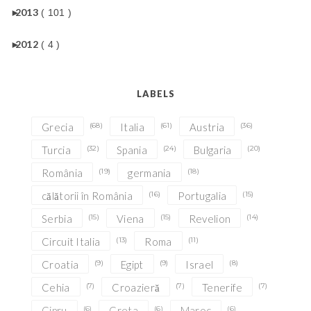
►
2013
( 101 )
►
2012
( 4 )
LABELS
Grecia
(68)
Italia
(61)
Austria
(36)
Turcia
(32)
Spania
(24)
Bulgaria
(20)
România
(19)
germania
(18)
călătorii în România
(16)
Portugalia
(15)
Serbia
(15)
Viena
(15)
Revelion
(14)
Circuit Italia
(13)
Roma
(11)
Croatia
(9)
Egipt
(9)
Israel
(8)
Cehia
(7)
Croazieră
(7)
Tenerife
(7)
Cipru
(6)
Creta
(6)
Maroc
(6)