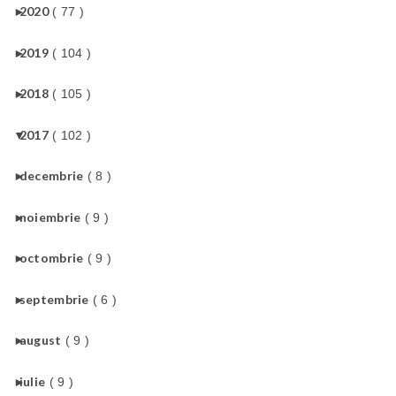
►
2020
( 77 )
►
2019
( 104 )
►
2018
( 105 )
▼
2017
( 102 )
►
decembrie
( 8 )
►
noiembrie
( 9 )
►
octombrie
( 9 )
►
septembrie
( 6 )
►
august
( 9 )
►
iulie
( 9 )