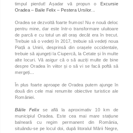
timpul pierdut! Așadar vă propun o
Excursie
Oradea – Baile Felix – Pestera Ursilor
...
Oradea se dezvoltă foarte frumos! Nu e nouă deloc
pentru mine, dar este într-o transformare uluitoare
de parcă e cu totul un alt oraș decât era în trecut.
Trebuie să o vedeți în 2017, trebuie să vedeți noua
Piață a Unirii, desprinsă din orașele occidentale,
trebuie să ajungeți la Ciupercă, la Cetate și în multe
alte locuri. Vă asigur că o să auziți multe de bine
despre Oradea în viitor și o să vi se facă poftă să
mergeți…
În plus foarte aproape de Oradea putem ajunge în
două din cele mai renumite obiective turistice ale
României.
Băile Felix
se află la aproximativ 10 km de
municipiul Oradea. Este cea mai mare stațiune
balneară cu regim permanent din România,
situându-se pe locul doi, după litoralul Mării Negre,