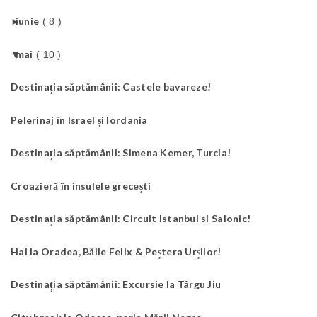
►
iunie
( 8 )
▼
mai
( 10 )
Destinația săptămânii: Castele bavareze!
Pelerinaj în Israel și Iordania
Destinația săptămânii: Simena Kemer, Turcia!
Croazieră în insulele grecești
Destinația săptămânii: Circuit Istanbul si Salonic!
Hai la Oradea, Băile Felix & Peștera Urșilor!
Destinația săptămânii: Excursie la Târgu Jiu