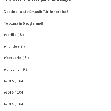
City break la Odessa, perla Mării Negre
Destinația săptămânii: Țările nordice!
Toscana în 5 pași simpli
►
aprilie
( 8 )
►
martie
( 9 )
►
februarie
( 8 )
►
ianuarie
( 9 )
►
2016
( 104 )
►
2015
( 104 )
►
2014
( 104 )