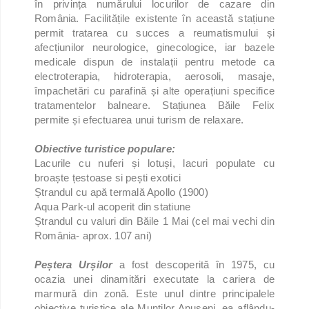
în privința numărului locurilor de cazare din
România. Facilitățile existente în această stațiune
permit tratarea cu succes a reumatismului și
afecțiunilor neurologice, ginecologice, iar bazele
medicale dispun de instalații pentru metode ca
electroterapia, hidroterapia, aerosoli, masaje,
împachetări cu parafină și alte operațiuni specifice
tratamentelor balneare. Stațiunea Băile Felix
permite și efectuarea unui turism de relaxare.
Obiective turistice populare:
Lacurile cu nuferi și lotuși, lacuri populate cu
broaște țestoase si pești exotici
Ștrandul cu apă termală Apollo (1900)
Aqua Park-ul acoperit din statiune
Ștrandul cu valuri din Băile 1 Mai (cel mai vechi din
România- aprox. 107 ani)
Peștera Urșilor
a fost descoperită în 1975, cu
ocazia unei dinamitări executate la cariera de
marmură din zonă. Este unul dintre principalele
obiective turistice ale Munților Apuseni, ea aflându-