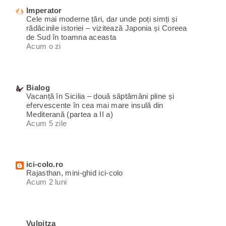
Imperator
Cele mai moderne țări, dar unde poți simți și
rădăcinile istoriei – vizitează Japonia și Coreea
de Sud în toamna aceasta
Acum o zi
Bialog
Vacanță în Sicilia – două săptămâni pline și
efervescente în cea mai mare insulă din
Mediterană (partea a II a)
Acum 5 zile
ici-colo.ro
Rajasthan, mini-ghid ici-colo
Acum 2 luni
Vulpitza