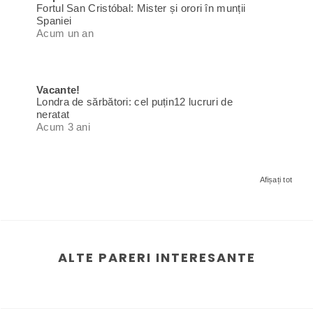
Fortul San Cristóbal: Mister și orori în munții
Spaniei
Acum un an
Vacante!
Londra de sărbători: cel puțin12 lucruri de
neratat
Acum 3 ani
Afișați tot
ALTE PARERI INTERESANTE