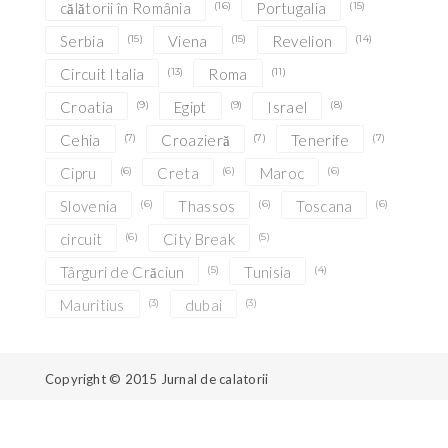
călătorii în România
(16)
Portugalia
(15)
Serbia
(15)
Viena
(15)
Revelion
(14)
Circuit Italia
(13)
Roma
(11)
Croatia
(9)
Egipt
(9)
Israel
(8)
Cehia
(7)
Croazieră
(7)
Tenerife
(7)
Cipru
(6)
Creta
(6)
Maroc
(6)
Slovenia
(6)
Thassos
(6)
Toscana
(6)
circuit
(6)
City Break
(5)
Târguri de Crăciun
(5)
Tunisia
(4)
Mauritius
(3)
dubai
(3)
Copyright © 2015
Jurnal de calatorii