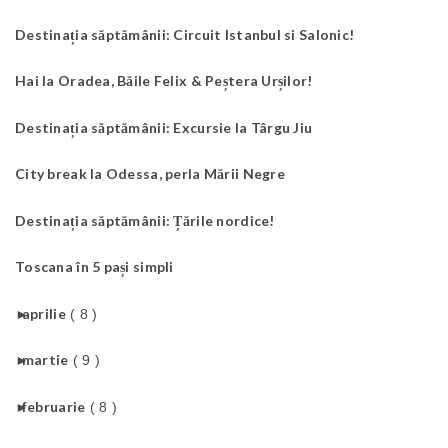
Destinația săptămânii: Circuit Istanbul si Salonic!
Hai la Oradea, Băile Felix & Peștera Urșilor!
Destinația săptămânii: Excursie la Târgu Jiu
City break la Odessa, perla Mării Negre
Destinația săptămânii: Țările nordice!
Toscana în 5 pași simpli
►
aprilie
( 8 )
►
martie
( 9 )
►
februarie
( 8 )