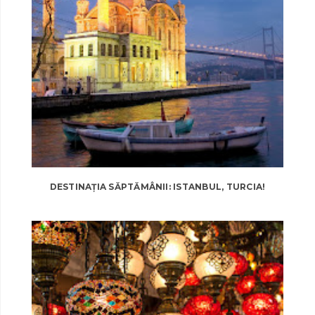
DESTINAȚIA SĂPTĂMÂNII: ISTANBUL, TURCIA!