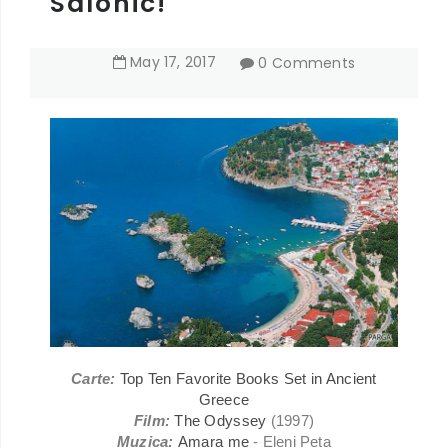
Salonic!
May
17
,
2017
0 Comments
Carte:
Top Ten Favorite Books Set in Ancient
Greece
Film:
The Odyssey
(1997)
Muzica:
Amara me
- Eleni Peta