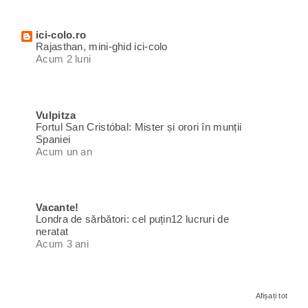
ici-colo.ro
Rajasthan, mini-ghid ici-colo
Acum 2 luni
Vulpitza
Fortul San Cristóbal: Mister și orori în munții
Spaniei
Acum un an
Vacante!
Londra de sărbători: cel puțin12 lucruri de
neratat
Acum 3 ani
Afișați tot