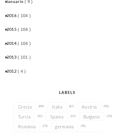
►
ianuarie
( 9 )
►
2016
( 104 )
►
2015
( 104 )
►
2014
( 104 )
►
2013
( 101 )
►
2012
( 4 )
LABELS
Grecia
(68)
Italia
(61)
Austria
(36)
Turcia
(32)
Spania
(24)
Bulgaria
(20)
România
(19)
germania
(18)