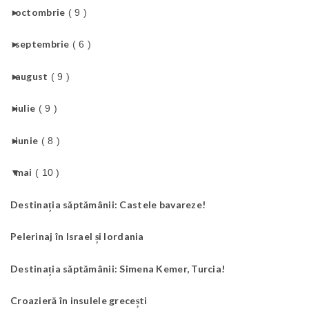
►
octombrie
( 9 )
►
septembrie
( 6 )
►
august
( 9 )
►
iulie
( 9 )
►
iunie
( 8 )
▼
mai
( 10 )
Destinația săptămânii: Castele bavareze!
Pelerinaj în Israel și Iordania
Destinația săptămânii: Simena Kemer, Turcia!
Croazieră în insulele grecești