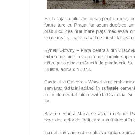
Eu la fața locului am descoperit un oraș 
foarte tare cu Praga, iar acum după ce am 
orașul cu cea mai mare piață medievală din
verde ireal și luat cu asalt de turiști. Iar ast
Rynek Główny – Piața centrală din Cracovia
extrem de bine în valoare de clădirile super
cât și pe o ploaie măruntă de primăvară. S
lui listă, adică din 1978.
Castelul și Catedrala Wawel sunt emblemele 
semănat rădăcini adânci în sufletele oamenil
locuri de neratat într-o vizită la Cracovia. Su
lor.
Bazilica Sfânta Maria se află în celebra Pia
povestea celor doi frați care s-au întrecut în 
Turnul Primăriei este o altă variantă de ur