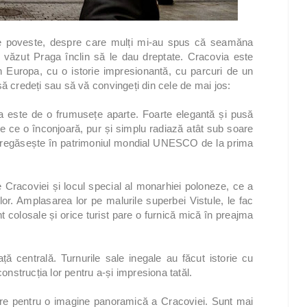
de poveste, despre care mulți mi-au spus că seamăna
văzut Praga înclin să le dau dreptate. Cracovia este
 Europa, cu o istorie impresionantă, cu parcuri de un
a să credeți sau să vă convingeți din cele de mai jos:
 este de o frumusețe aparte. Foarte elegantă și pusă
be ce o înconjoară, pur și simplu radiază atât sub soare
e regăsește în patrimoniul mondial UNESCO de la prima
Cracoviei și locul special al monarhiei poloneze, ce a
or. Amplasarea lor pe malurile superbei Vistule, le fac
nt colosale și orice turist pare o furnică mică în preajma
ță centrală. Turnurile sale inegale au făcut istorie cu
construcția lor pentru a-și impresiona tatăl.
care pentru o imagine panoramică a Cracoviei. Sunt mai