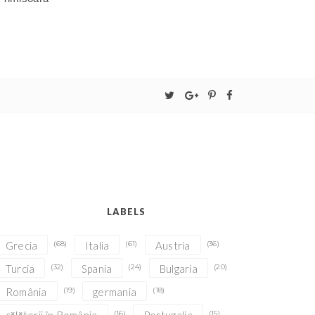
LABELS
Grecia
(68)
Italia
(61)
Austria
(36)
Turcia
(32)
Spania
(24)
Bulgaria
(20)
România
(19)
germania
(18)
(16)
(15)