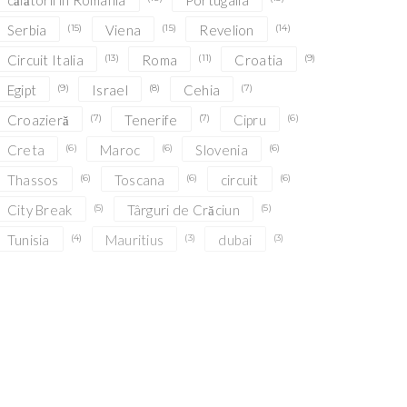
călătorii în România
Portugalia
Serbia
(15)
Viena
(15)
Revelion
(14)
Circuit Italia
(13)
Roma
(11)
Croatia
(9)
Egipt
(9)
Israel
(8)
Cehia
(7)
Croazieră
(7)
Tenerife
(7)
Cipru
(6)
Creta
(6)
Maroc
(6)
Slovenia
(6)
Thassos
(6)
Toscana
(6)
circuit
(6)
City Break
(5)
Târguri de Crăciun
(5)
Tunisia
(4)
Mauritius
(3)
dubai
(3)