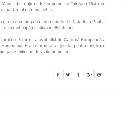
nta Maria, dar obții cadre superbe cu întreaga Piața cu
, iar biletul este mai ieftin.
viei, a fost numit papă sub numele de Papa Ioan Paul al
e, și primul papă neitalian în 455 de ani.
ulturală a Poloniei, a avut titlul de Capitală Europeană a
a Europeană. Este o mare atracție atât pentru turiștii din
nd șapte milioane de vizitatori pe an.