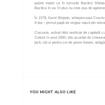
puține trepte ca în turnurile Bazilicii Sfâ
Bazilica în ea. În plus nu este așa de aglomerat
În 1978, Karol Wojtyła, arhiepiscopul Craco
II-lea – primul papă de origine slavă din istori
Cracovia, având titlul neoficial de capitală c
Culturii în anul 2000, titlu acordat de Uniune
țară, cât și pentru cei de peste hotare, atrăgâ
YOU MIGHT ALSO LIKE