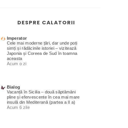
DESPRE CALATORII
Imperator
Cele mai moderne țări, dar unde poți
simți și rădăcinile istoriei – vizitează
Japonia și Coreea de Sud în toamna
aceasta
Acum o zi
Bialog
Vacanță în Sicilia – două săptămâni
pline și efervescente în cea mai mare
insulă din Mediterană (partea a II a)
Acum 6 zile