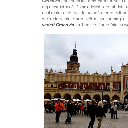
Cracovia
este al doilea oraș ca mărime și unu
regiunea istorică Polonia Mică, orașul dateaz
unul dintre cele mai de seamă centre cultural
și în elementul surprinzător: pur și simplu
vedeți Cracovia
cu Tamicris Tours într-un 