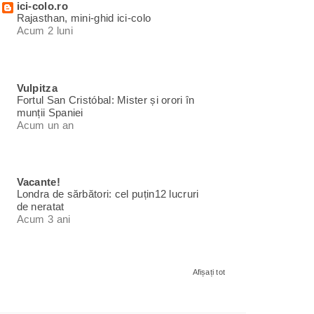
ici-colo.ro
Rajasthan, mini-ghid ici-colo
Acum 2 luni
Vulpitza
Fortul San Cristóbal: Mister și orori în
munții Spaniei
Acum un an
Vacante!
Londra de sărbători: cel puțin12 lucruri
de neratat
Acum 3 ani
Afișați tot