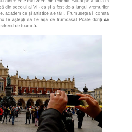
l dintre cele mai vechi din Polonia. Situat pe Vistula în
ă din secolul al VII-lea și a fost de-a lungul vremurilor
e, academice și artistice ale țării. Frumusețea îi consta
 nu te aștepți să fie așa de frumoasă! Poate doriți
să
weekend de toamnă.