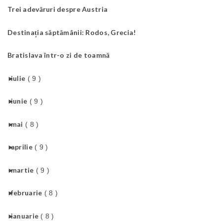
Trei adevăruri despre Austria
Destinația săptămânii: Rodos, Grecia!
Bratislava într-o zi de toamnă
►
iulie
( 9 )
►
iunie
( 9 )
►
mai
( 8 )
►
aprilie
( 9 )
►
martie
( 9 )
►
februarie
( 8 )
►
ianuarie
( 8 )