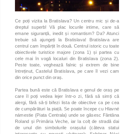
Ce poți vizita la Bratislava? Un centru mic și de-a
dreptul superb! Vă plac locurile intime, care să
emane siguranță, inedit și romantism? Da? Atunci
trebuie să ajungeți la Bratislava! Bratislava are
centrul cam împărțit în două. Centrul istoric cu toate
obiectivele turistice majore (zona 1) și partea cu
cele mai în vogă localuri din Bratislava (zona 2).
Peste toate, veghează falnic și extrem de bine
întreținut, Castelul Bratislava, pe care îl vezi cam
din orice punct din oraș.
Partea bună este că Bratislava e genul de oraș pe
care îl poți vedea lejer într-o zi, fără să simți că
alergi, fără să-ți bifezi lista de obiective ca pe cea
de cumpărături la piață. Se poate începe cu Hlavné
námestie (Piata Centrala) unde se găsesc Fântâna
Roland și Primăria Veche, iar la colț de stradă dai
de unul din simbolurile orașului (câteva statui
interesante cu povești uluitoare): Schöner Náci