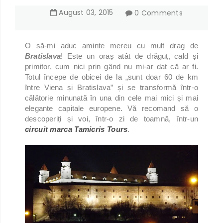
August
03
,
2015
0 Comments
O să-mi aduc aminte mereu cu mult drag de
Bratislava
! Este un oraș atât de drăguț, cald și
primitor, cum nici prin gând nu mi-ar dat că ar fi.
Totul începe de obicei de la „sunt doar 60 de km
între Viena și Bratislava” și se transformă într-o
călătorie minunată în una din cele mai mici și mai
elegante capitale europene. Vă recomand să o
descoperiți și voi, într-o zi de toamnă, într-un
circuit marca Tamicris Tours
.