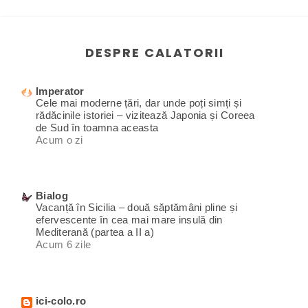
DESPRE CALATORII
Imperator
Cele mai moderne țări, dar unde poți simți și
rădăcinile istoriei – vizitează Japonia și Coreea
de Sud în toamna aceasta
Acum o zi
Bialog
Vacanță în Sicilia – două săptămâni pline și
efervescente în cea mai mare insulă din
Mediterană (partea a II a)
Acum 6 zile
ici-colo.ro