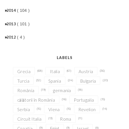
►
2014
( 104 )
►
2013
( 101 )
►
2012
( 4 )
LABELS
Grecia
(68)
Italia
(61)
Austria
(36)
Turcia
(32)
Spania
(24)
Bulgaria
(20)
România
(19)
germania
(18)
călătorii în România
(16)
Portugalia
(15)
Serbia
(15)
Viena
(15)
Revelion
(14)
Circuit Italia
(13)
Roma
(11)
Croatia
(9)
Egipt
(9)
Israel
(8)