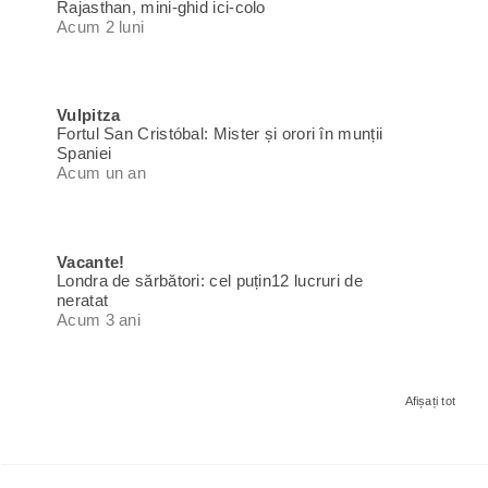
Rajasthan, mini-ghid ici-colo
Acum 2 luni
Vulpitza
Fortul San Cristóbal: Mister și orori în munții
Spaniei
Acum un an
Vacante!
Londra de sărbători: cel puțin12 lucruri de
neratat
Acum 3 ani
Afișați tot