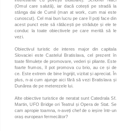
(Omul care salută), iar dacă cotești pe stradă la
stânga dai de Cumil (man at work, cum mai este
cunoscut). Cel mai bun lucru pe care îl poți face din
acest punct este să rătăcești pe străduțe și ele te
conduc la toate obiectivele pe care merită să le
vezi.
Obiectivul turistic de interes major din capitala
Slovaciei este Castelul Bratislava, cel prezent în
toate filmulețe de promovare, vederi și pliante. Este
foarte frumos, îl pot promova cu brio, au ce și de
ce. Este extrem de bine îngrijit, vizitat și apreciat. În
plus, n-ai cum ajunge aici fără să vezi Bratislava și
Dunărea de pe meterezele lui.
Alte obiective turistice de neratat sunt Catedrala Sf.
Martin, UFO Bridge ori Teatrul și Opera de Stat. Se
cam apropie toamna, n-aveți chef de o ieșire într-un
oraș european fermecător?