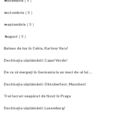
►
noiembrie
( 9 )
►
octombrie
( 8 )
►
septembrie
( 9 )
▼
august
( 9 )
Balneo de lux în Cehia, Karlovy Vary!
Destinația săptămânii: Capul Verde!
De ce să mergeți în Germania la un meci de-al lui ...
Destinația săptămânii: Oktoberfest, Munchen!
Trei lucruri neapărat de făcut în Praga
Destinația săptămânii: Luxemburg!