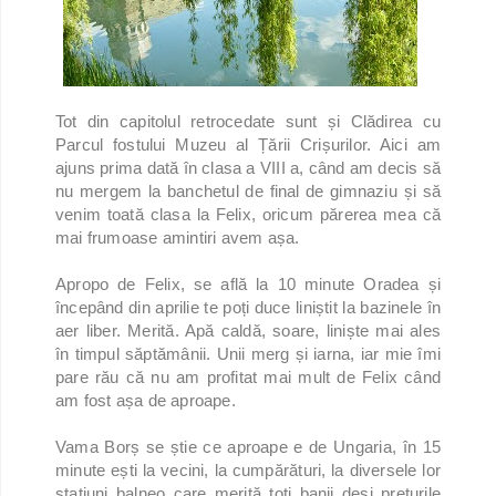
Tot din capitolul retrocedate sunt și Clădirea cu
Parcul fostului Muzeu al Țării Crișurilor. Aici am
ajuns prima dată în clasa a VIII a, când am decis să
nu mergem la banchetul de final de gimnaziu și să
venim toată clasa la Felix, oricum părerea mea că
mai frumoase amintiri avem așa.
Apropo de Felix, se află la 10 minute Oradea și
începând din aprilie te poți duce liniștit la bazinele în
aer liber. Merită. Apă caldă, soare, liniște mai ales
în timpul săptămânii. Unii merg și iarna, iar mie îmi
pare rău că nu am profitat mai mult de Felix când
am fost așa de aproape.
Vama Borș se știe ce aproape e de Ungaria, în 15
minute ești la vecini, la cumpărături, la diversele lor
stațiuni balneo care merită toți banii deși prețurile