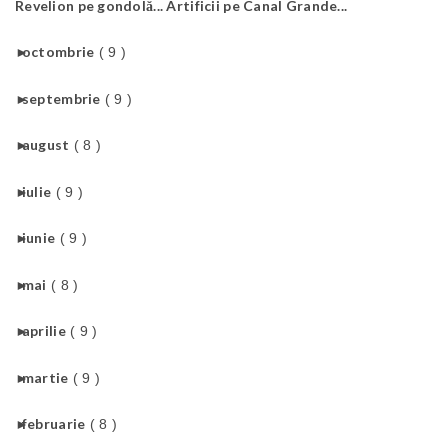
Revelion pe gondolă... Artificii pe Canal Grande...
►
octombrie
( 9 )
►
septembrie
( 9 )
►
august
( 8 )
►
iulie
( 9 )
►
iunie
( 9 )
►
mai
( 8 )
►
aprilie
( 9 )
►
martie
( 9 )
►
februarie
( 8 )