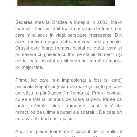
Șederea mea la Oradea a început în 2003, într-o
toamnă când am trăit toată nostalgia din lume, dar
care mi-a adus în viață persoane interesante. Din
acest motiv nu regret deloc trecerea mea pe acolo.
Orașul este foarte frumos, destul de curat, vara și
primăvara cu ghivece cu flori pe stâlpii din centru și
peste toate populat cu bihoreni de treabă în marea
lor majoritate.
Primul loc care m-a impresionat a fost (și este)
pietonala Republicii (cea mai mare și mișto pe care
am văzut-o până acum în România). Primul contact
cu ea a fost la un apus de soare superb. Părea că
toate clădirile alea frumoase sunt încălzite
miraculos de ultimele puteri ale soarelui. De câte ori
mi-a văzut strada asta pașii…
Apoi îmi place foarte mult pasajul de la Vulturul