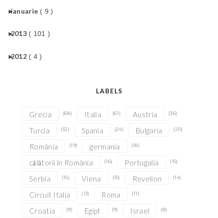
►
ianuarie
( 9 )
►
2013
( 101 )
►
2012
( 4 )
LABELS
Grecia
(68)
Italia
(61)
Austria
(36)
Turcia
(32)
Spania
(24)
Bulgaria
(20)
România
(19)
germania
(18)
călătorii în România
(16)
Portugalia
(15)
Serbia
(15)
Viena
(15)
Revelion
(14)
Circuit Italia
(13)
Roma
(11)
Croatia
(9)
Egipt
(9)
Israel
(8)