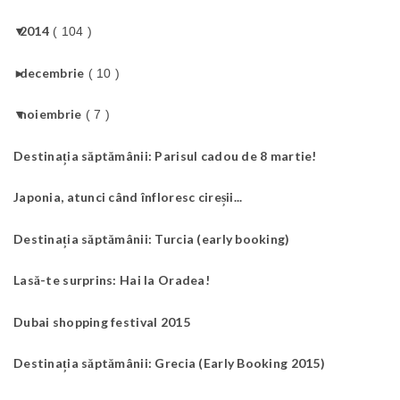
▼
2014
( 104 )
►
decembrie
( 10 )
▼
noiembrie
( 7 )
Destinația săptămânii: Parisul cadou de 8 martie!
Japonia, atunci când înfloresc cireșii...
Destinația săptămânii: Turcia (early booking)
Lasă-te surprins: Hai la Oradea!
Dubai shopping festival 2015
Destinația săptămânii: Grecia (Early Booking 2015)