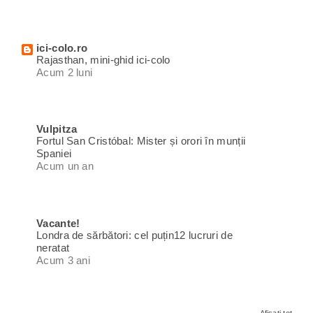
ici-colo.ro
Rajasthan, mini-ghid ici-colo
Acum 2 luni
Vulpitza
Fortul San Cristóbal: Mister și orori în munții
Spaniei
Acum un an
Vacante!
Londra de sărbători: cel puțin12 lucruri de
neratat
Acum 3 ani
Afișați tot