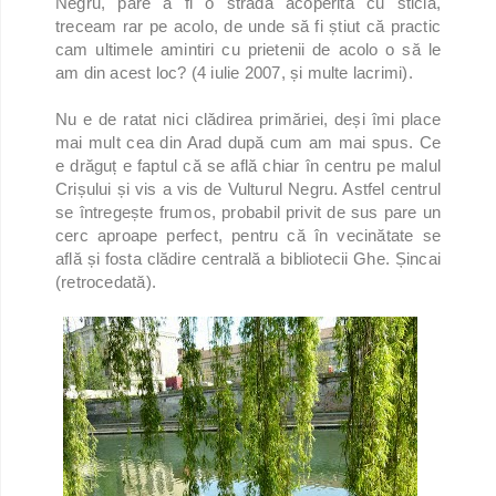
Negru, pare a fi o stradă acoperită cu sticlă,
treceam rar pe acolo, de unde să fi știut că practic
cam ultimele amintiri cu prietenii de acolo o să le
am din acest loc? (4 iulie 2007, și multe lacrimi).
Nu e de ratat nici clădirea primăriei, deși îmi place
mai mult cea din Arad după cum am mai spus. Ce
e drăguț e faptul că se află chiar în centru pe malul
Crișului și vis a vis de Vulturul Negru. Astfel centrul
se întregește frumos, probabil privit de sus pare un
cerc aproape perfect, pentru că în vecinătate se
află și fosta clădire centrală a bibliotecii Ghe. Șincai
(retrocedată).