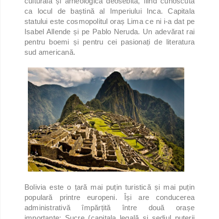
culturală și arheologică deosebită, fiind cunoscută
ca locul de baștină al Imperiului Inca. Capitala
statului este cosmopolitul oraș Lima ce ni i-a dat pe
Isabel Allende și pe Pablo Neruda. Un adevărat rai
pentru boemi și pentru cei pasionați de literatura
sud americană.
Bolivia este o țară mai puțin turistică și mai puțin
populară printre europeni. Își are conducerea
administrativă împărțită între două orașe
importante: Sucre (capitala legală și sediul puterii