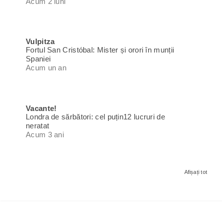
Acum 2 luni
Vulpitza
Fortul San Cristóbal: Mister și orori în munții
Spaniei
Acum un an
Vacante!
Londra de sărbători: cel puțin12 lucruri de
neratat
Acum 3 ani
Afișați tot