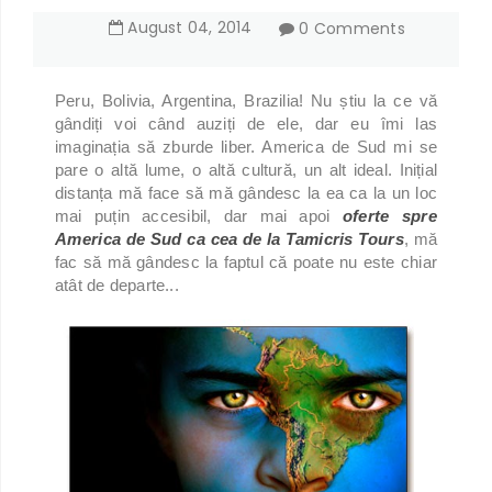
August
04
,
2014
0 Comments
Peru, Bolivia, Argentina, Brazilia! Nu știu la ce vă
gândiți voi când auziți de ele, dar eu îmi las
imaginația să zburde liber. America de Sud mi se
pare o altă lume, o altă cultură, un alt ideal. Inițial
distanța mă face să mă gândesc la ea ca la un loc
mai puțin accesibil, dar mai apoi
oferte spre
America de Sud ca cea de la Tamicris Tours
, mă
fac să mă gândesc la faptul că poate nu este chiar
atât de departe...