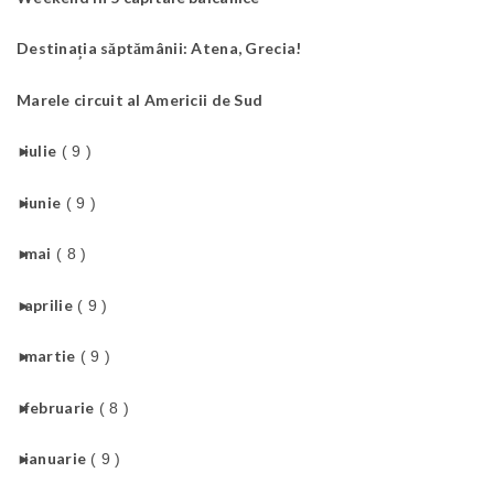
Destinația săptămânii: Atena, Grecia!
Marele circuit al Americii de Sud
►
iulie
( 9 )
►
iunie
( 9 )
►
mai
( 8 )
►
aprilie
( 9 )
►
martie
( 9 )
►
februarie
( 8 )
►
ianuarie
( 9 )