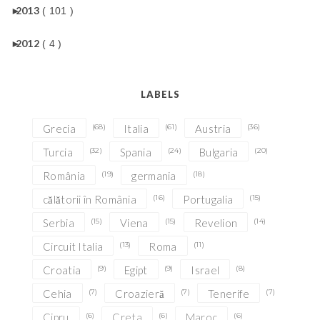
►
2013
( 101 )
►
2012
( 4 )
LABELS
Grecia
(68)
Italia
(61)
Austria
(36)
Turcia
(32)
Spania
(24)
Bulgaria
(20)
România
(19)
germania
(18)
călătorii în România
(16)
Portugalia
(15)
Serbia
(15)
Viena
(15)
Revelion
(14)
Circuit Italia
(13)
Roma
(11)
Croatia
(9)
Egipt
(9)
Israel
(8)
Cehia
(7)
Croazieră
(7)
Tenerife
(7)
Cipru
(6)
Creta
(6)
Maroc
(6)