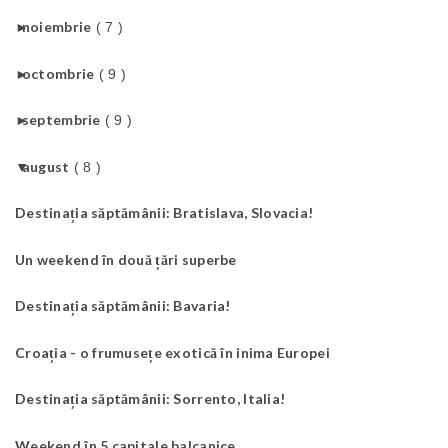
►
noiembrie
( 7 )
►
octombrie
( 9 )
►
septembrie
( 9 )
▼
august
( 8 )
Destinația săptămânii: Bratislava, Slovacia!
Un weekend în două țări superbe
Destinația săptămânii: Bavaria!
Croația - o frumusețe exotică în inima Europei
Destinația săptămânii: Sorrento, Italia!
Weekend în 5 capitale balcanice