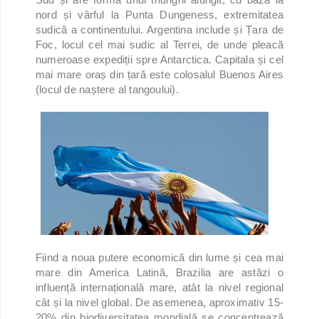
nord și vârful la Punta Dungeness, extremitatea
sudică a continentului. Argentina include și Țara de
Foc, locul cel mai sudic al Terrei, de unde pleacă
numeroase expediții spre Antarctica. Capitala și cel
mai mare oraș din țară este colosalul Buenos Aires
(locul de naștere al tangoului).
Fiind a noua putere economică din lume și cea mai
mare din America Latină, Brazilia are astăzi o
influență internațională mare, atât la nivel regional
cât și la nivel global. De asemenea, aproximativ 15-
20% din biodiversitatea mondială se concentrează