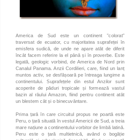
America de Sud este un continent "colorat"
traversat de ecuator, cu majoritatea suprafeței în
emisfera sudică, de unde ne apare atât de diferit
încât facem referire la el până și în proverbe. Este
legată, geologic vorbind, de America de Nord prin
Canalul Panama. Anzii Cordilieri, care, fiind un lanț
muntos activ, se desfășoară pe întreaga lungime a
continentului. Suprafețele din estul Anzilor sunt
acoperite de păduri tropicale și formează vastul
bazin al râului Amazon, fiind pentru continent atât
un blestem cât și o binecuvântare.
Prima țară în care circuitul propus ne poartă este
Peru, o țară situată în vestul Americii de Sud, a treia
mare națiune a continentului vorbitor de limbă latină.
Peru este o țară multietnică, având o bogăție