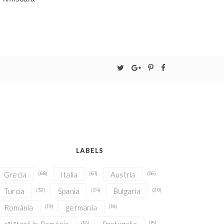
LABELS
Grecia
(68)
Italia
(61)
Austria
(36)
Turcia
(32)
Spania
(24)
Bulgaria
(20)
România
(19)
germania
(18)
(16)
(15)