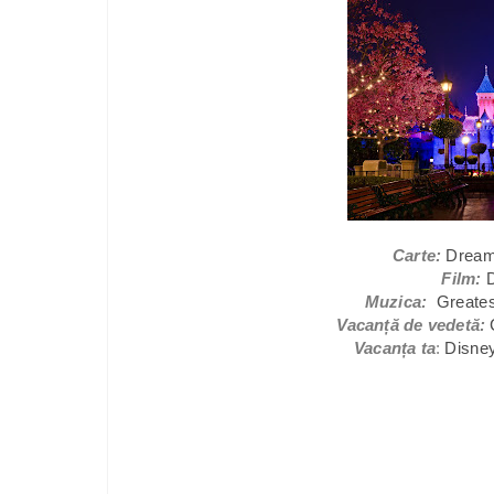
Carte:
Dream
Film:
Muzica:
Greates
Vacanță de vedetă:
Vacanța ta
:
Disney