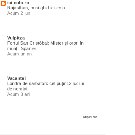
ici-colo.ro
Rajasthan, mini-ghid ici-colo
Acum 2 luni
Vulpitza
Fortul San Cristóbal: Mister și orori în
munții Spaniei
Acum un an
Vacante!
Londra de sărbători: cel puțin12 lucruri
de neratat
Acum 3 ani
Afișați tot