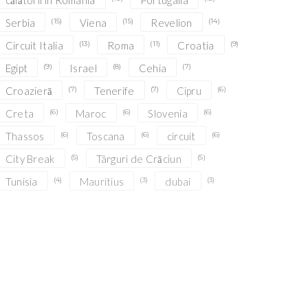
călătorii în România
Portugalia
Serbia
(15)
Viena
(15)
Revelion
(14)
Circuit Italia
(13)
Roma
(11)
Croatia
(9)
Egipt
(9)
Israel
(8)
Cehia
(7)
Croazieră
(7)
Tenerife
(7)
Cipru
(6)
Creta
(6)
Maroc
(6)
Slovenia
(6)
Thassos
(6)
Toscana
(6)
circuit
(6)
City Break
(5)
Târguri de Crăciun
(5)
Tunisia
(4)
Mauritius
(3)
dubai
(3)