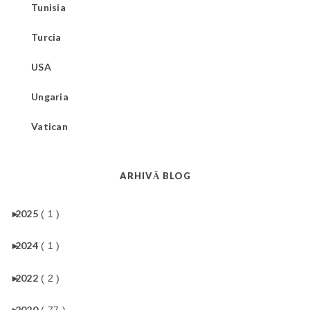
Tunisia
Turcia
USA
Ungaria
Vatican
ARHIVĂ BLOG
►
2025
( 1 )
►
2024
( 1 )
►
2022
( 2 )
►
2020