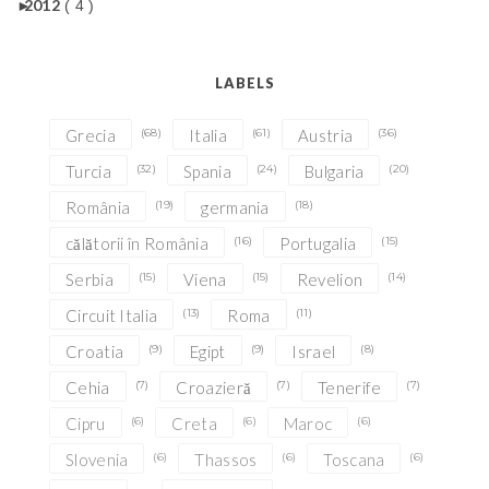
►
2012
( 4 )
LABELS
Grecia
(68)
Italia
(61)
Austria
(36)
Turcia
(32)
Spania
(24)
Bulgaria
(20)
România
(19)
germania
(18)
călătorii în România
(16)
Portugalia
(15)
Serbia
(15)
Viena
(15)
Revelion
(14)
Circuit Italia
(13)
Roma
(11)
Croatia
(9)
Egipt
(9)
Israel
(8)
Cehia
(7)
Croazieră
(7)
Tenerife
(7)
Cipru
(6)
Creta
(6)
Maroc
(6)
Slovenia
(6)
Thassos
(6)
Toscana
(6)