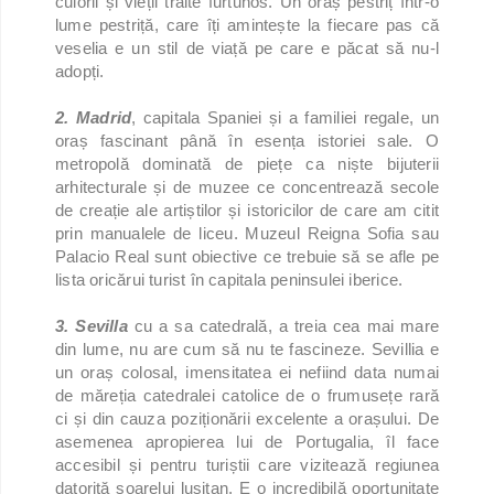
culorii și vieții trăite furtunos. Un oraș pestriț într-o
lume pestriță, care îți amintește la fiecare pas că
veselia e un stil de viață pe care e păcat să nu-l
adopți.
2. Madrid
, capitala Spaniei și a familiei regale, un
oraș fascinant până în esența istoriei sale. O
metropolă dominată de piețe ca niște bijuterii
arhitecturale și de muzee ce concentrează secole
de creație ale artiștilor și istoricilor de care am citit
prin manualele de liceu. Muzeul Reigna Sofia sau
Palacio Real sunt obiective ce trebuie să se afle pe
lista oricărui turist în capitala peninsulei iberice.
3. Sevilla
cu a sa catedrală, a treia cea mai mare
din lume, nu are cum să nu te fascineze. Sevillia e
un oraș colosal, imensitatea ei nefiind data numai
de măreția catedralei catolice de o frumusețe rară
ci și din cauza poziționării excelente a orașului. De
asemenea apropierea lui de Portugalia, îl face
accesibil și pentru turiștii care vizitează regiunea
datorită soarelui lusitan. E o incredibilă oportunitate