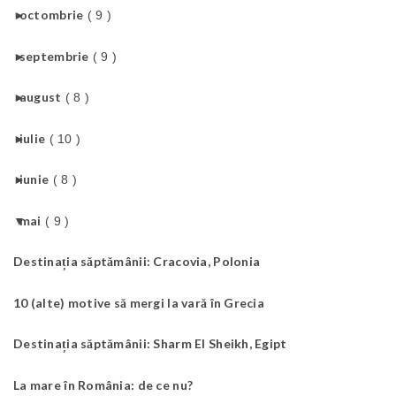
►
octombrie
( 9 )
►
septembrie
( 9 )
►
august
( 8 )
►
iulie
( 10 )
►
iunie
( 8 )
▼
mai
( 9 )
Destinația săptămânii: Cracovia, Polonia
10 (alte) motive să mergi la vară în Grecia
Destinația săptămânii: Sharm El Sheikh, Egipt
La mare în România: de ce nu?