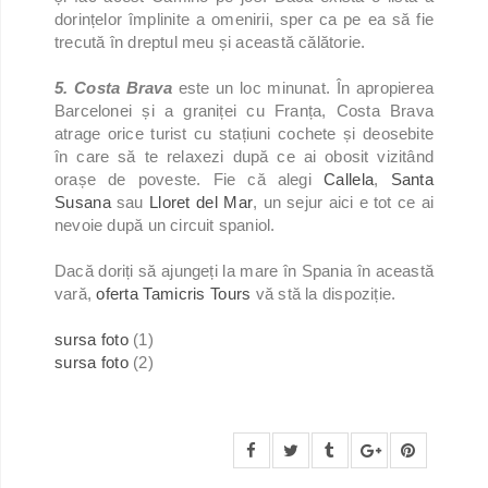
dorințelor împlinite a omenirii, sper ca pe ea să fie
trecută în dreptul meu și această călătorie.
5. Costa Brava
este un loc minunat. În apropierea
Barcelonei și a graniței cu Franța, Costa Brava
atrage orice turist cu stațiuni cochete și deosebite
în care să te relaxezi după ce ai obosit vizitând
orașe de poveste. Fie că alegi
Callela
,
Santa
Susana
sau
Lloret del Mar
, un sejur aici e tot ce ai
nevoie după un circuit spaniol.
Dacă doriți să ajungeți la mare în Spania în această
vară,
oferta Tamicris Tours
vă stă la dispoziție.
sursa foto
(1)
sursa foto
(2)