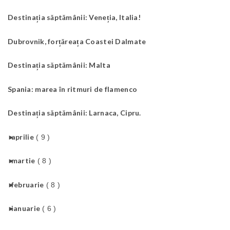
Destinația săptămânii: Veneția, Italia!
Dubrovnik, forțăreața Coastei Dalmate
Destinația săptămânii: Malta
Spania: marea în ritmuri de flamenco
Destinația săptămânii: Larnaca, Cipru.
►
aprilie
( 9 )
►
martie
( 8 )
►
februarie
( 8 )
►
ianuarie
( 6 )