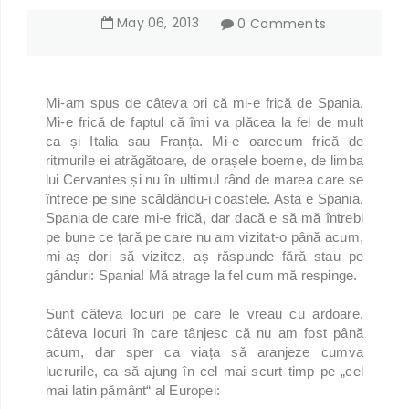
May
06
,
2013
0 Comments
Mi-am spus de câteva ori că mi-e frică de Spania.
Mi-e frică de faptul că îmi va plăcea la fel de mult
ca și Italia sau Franța. Mi-e oarecum frică de
ritmurile ei atrăgătoare, de orașele boeme, de limba
lui Cervantes și nu în ultimul rând de marea care se
întrece pe sine scăldându-i coastele. Asta e Spania,
Spania de care mi-e frică, dar dacă e să mă întrebi
pe bune ce țară pe care nu am vizitat-o până acum,
mi-aș dori să vizitez, aș răspunde fără stau pe
gânduri: Spania! Mă atrage la fel cum mă respinge.
Sunt câteva locuri pe care le vreau cu ardoare,
câteva locuri în care tânjesc că nu am fost până
acum, dar sper ca viața să aranjeze cumva
lucrurile, ca să ajung în cel mai scurt timp pe „cel
mai latin pământ“ al Europei: