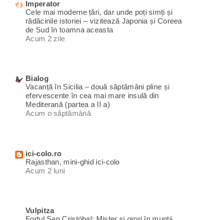
Imperator
Cele mai moderne țări, dar unde poți simți și
rădăcinile istoriei – vizitează Japonia și Coreea
de Sud în toamna aceasta
Acum 2 zile
Bialog
Vacanță în Sicilia – două săptămâni pline și
efervescente în cea mai mare insulă din
Mediterană (partea a II a)
Acum o săptămână
ici-colo.ro
Rajasthan, mini-ghid ici-colo
Acum 2 luni
Vulpitza
Fortul San Cristóbal: Mister și orori în munții