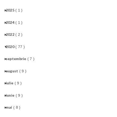
►
2025
( 1 )
►
2024
( 1 )
►
2022
( 2 )
▼
2020
( 77 )
►
septembrie
( 7 )
►
august
( 9 )
►
iulie
( 9 )
►
iunie
( 9 )
►
mai
( 8 )