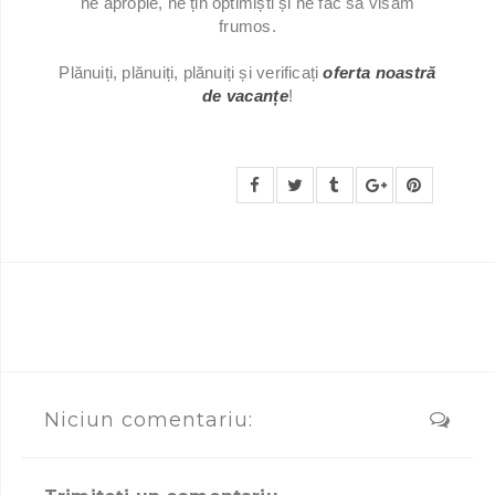
ne apropie, ne țin optimiști și ne fac să visăm
frumos.
Plănuiți, plănuiți, plănuiți și verificați
oferta noastră
de vacanțe
!
Niciun comentariu: