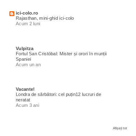
ici-colo.ro
Rajasthan, mini-ghid ici-colo
Acum 2 luni
Vulpitza
Fortul San Cristóbal: Mister și orori în munții
Spaniei
Acum un an
Vacante!
Londra de sărbători: cel puțin12 lucruri de
neratat
Acum 3 ani
Afișați tot