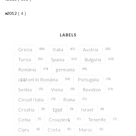
►
2012
( 4 )
LABELS
Grecia
(68)
Italia
(61)
Austria
(36)
Turcia
(32)
Spania
(24)
Bulgaria
(20)
România
(19)
germania
(18)
călătorii în România
(16)
Portugalia
(15)
Serbia
(15)
Viena
(15)
Revelion
(14)
Circuit Italia
(13)
Roma
(11)
Croatia
(9)
Egipt
(9)
Israel
(8)
Cehia
(7)
Croazieră
(7)
Tenerife
(7)
Cipru
(6)
Creta
(6)
Maroc
(6)