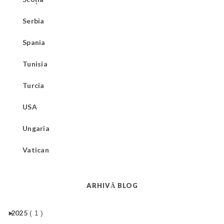
Serbia
Spania
Tunisia
Turcia
USA
Ungaria
Vatican
ARHIVĂ BLOG
►
2025
( 1 )