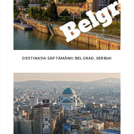
DESTINAȚIA SĂPTĂMÂNII: BELGRAD, SERBIA!