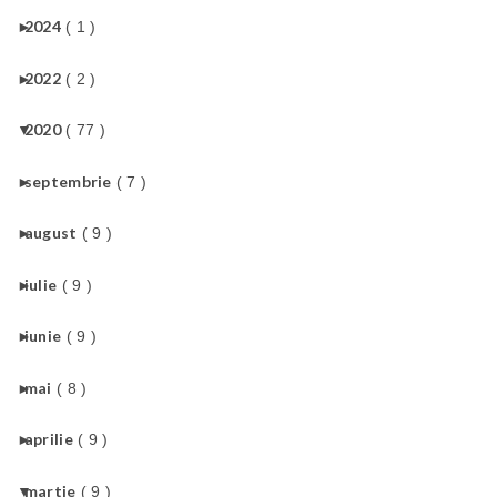
►
2024
( 1 )
►
2022
( 2 )
▼
2020
( 77 )
►
septembrie
( 7 )
►
august
( 9 )
►
iulie
( 9 )
►
iunie
( 9 )
►
mai
( 8 )
►
aprilie
( 9 )
▼
martie
( 9 )