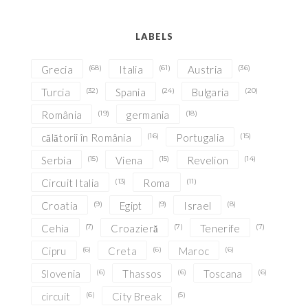
LABELS
Grecia
(68)
Italia
(61)
Austria
(36)
Turcia
(32)
Spania
(24)
Bulgaria
(20)
România
(19)
germania
(18)
călătorii în România
(16)
Portugalia
(15)
Serbia
(15)
Viena
(15)
Revelion
(14)
Circuit Italia
(13)
Roma
(11)
Croatia
(9)
Egipt
(9)
Israel
(8)
Cehia
(7)
Croazieră
(7)
Tenerife
(7)
Cipru
(6)
Creta
(6)
Maroc
(6)
Slovenia
(6)
Thassos
(6)
Toscana
(6)
circuit
(6)
City Break
(5)