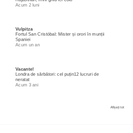
Acum 2 luni
Vulpitza
Fortul San Cristóbal: Mister și orori în munții
Spaniei
Acum un an
Vacante!
Londra de sărbători: cel puțin12 lucruri de
neratat
Acum 3 ani
Afișați tot