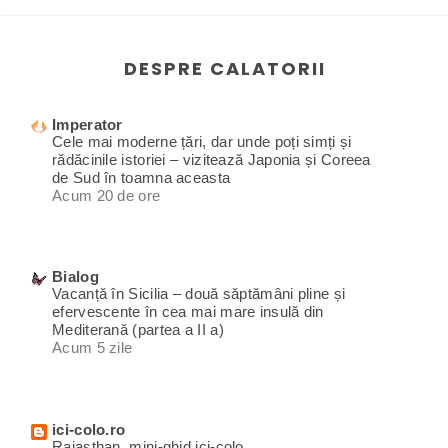
DESPRE CALATORII
Imperator
Cele mai moderne țări, dar unde poți simți și
rădăcinile istoriei – vizitează Japonia și Coreea
de Sud în toamna aceasta
Acum 20 de ore
Bialog
Vacanță în Sicilia – două săptămâni pline și
efervescente în cea mai mare insulă din
Mediterană (partea a II a)
Acum 5 zile
ici-colo.ro
Rajasthan, mini-ghid ici-colo