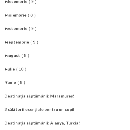
►
decembrie
( 9 )
►
noiembrie
( 8 )
►
octombrie
( 9 )
►
septembrie
( 9 )
►
august
( 8 )
►
iulie
( 10 )
▼
iunie
( 8 )
Destinația săptămânii: Maramureș!
3 călătorii esențiale pentru un copil
Destinația săptămânii: Alanya, Turcia!