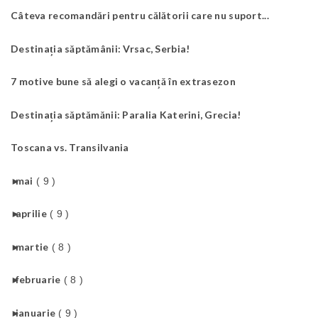
Câteva recomandări pentru călătorii care nu suport...
Destinația săptămânii: Vrsac, Serbia!
7 motive bune să alegi o vacanță în extrasezon
Destinația săptămănii: Paralia Katerini, Grecia!
Toscana vs. Transilvania
►
mai
( 9 )
►
aprilie
( 9 )
►
martie
( 8 )
►
februarie
( 8 )
►
ianuarie
( 9 )