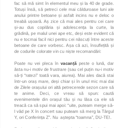
fac să mă simt în elementul meu și la 40 de grade.
Totuși însă, să petreci cele mai călduroase luni ale
anului printre betoane și asfalt incins nu e deloc o
treabă ușoară. Aș zice că mai ales pentru cei care
și-au dus copilăria și adolescența la curte, la
grădină, pe malul unei ape etc, deși este evident că
nu e tocmai facil nici pentru cei născuți între aceste
betoane de care vorbesc. Așa că azi, însuflețită și
de codurile colorate vin cu niște recomandări:
Poate nu vei pleca în
vacanță
peste o lună, dar
ăsta nu-i motiv de frustrare (sau cel puțin nu-i motiv
să-ți “ratezi” toată vara, aiurea). Mai ales dacă stai
într-un oraș mare, deși chiar și în unul mic mai dai
de Zilele orașului ori altă petrecerede sezon care să
te anime. Deci, ce vreau să spun: caută
evenimentele din orașul tău și nu lăsa ca ele să
treacă ca să spui mai apoi: “uite, puteam merge să-
l văd pe X în concert sau puteam să merg la Târgul
Y, ori Conferința Z”. Nu aștepta “toamna”, DU-TE!.