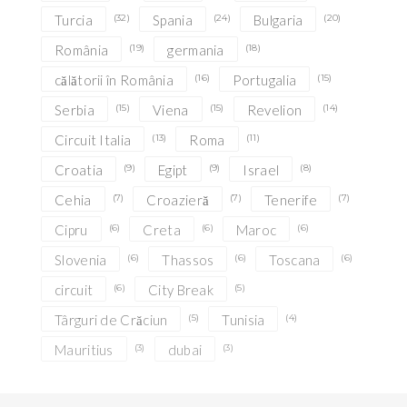
Turcia
(32)
Spania
(24)
Bulgaria
(20)
România
(19)
germania
(18)
călătorii în România
(16)
Portugalia
(15)
Serbia
(15)
Viena
(15)
Revelion
(14)
Circuit Italia
(13)
Roma
(11)
Croatia
(9)
Egipt
(9)
Israel
(8)
Cehia
(7)
Croazieră
(7)
Tenerife
(7)
Cipru
(6)
Creta
(6)
Maroc
(6)
Slovenia
(6)
Thassos
(6)
Toscana
(6)
circuit
(6)
City Break
(5)
Târguri de Crăciun
(5)
Tunisia
(4)
Mauritius
(3)
dubai
(3)