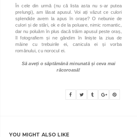
În cele din urmă (nu că lista asta nu s-ar putea
prelungi), am lăsat apusul. Voi ați văzut ce culori
splendide avem la apus în orașe? O nebunie de
culori și de stări, ok e de la poluare, nimic romantic,
dar nu poluăm în plus dacă trăim apusul peste oraș,
îl fotografiem și ne gândim în liniște la ziua de
mâine cu trebuirile ei, canicula ei și vorba
românului, cu norocul ei.
Să aveți o săptămână minunată și ceva mai
răcoroasă!
YOU MIGHT ALSO LIKE