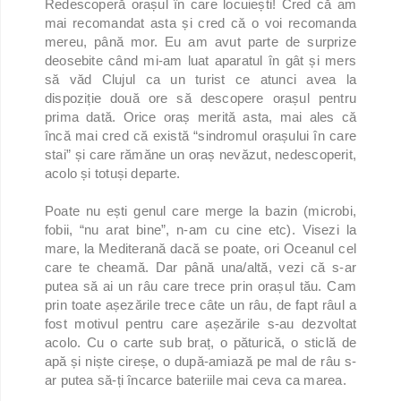
Redescoperă orașul în care locuiești! Cred că am
mai recomandat asta și cred că o voi recomanda
mereu, până mor. Eu am avut parte de surprize
deosebite când mi-am luat aparatul în gât și mers
să văd Clujul ca un turist ce atunci avea la
dispoziție două ore să descopere orașul pentru
prima dată. Orice oraș merită asta, mai ales că
încă mai cred că există “sindromul orașului în care
stai” și care rămăne un oraș nevăzut, nedescoperit,
acolo și totuși departe.
Poate nu ești genul care merge la bazin (microbi,
fobii, “nu arat bine”, n-am cu cine etc). Visezi la
mare, la Mediterană dacă se poate, ori Oceanul cel
care te cheamă. Dar până una/altă, vezi că s-ar
putea să ai un râu care trece prin orașul tău. Cam
prin toate așezările trece câte un râu, de fapt râul a
fost motivul pentru care așezările s-au dezvoltat
acolo. Cu o carte sub braț, o păturică, o sticlă de
apă și niște cireșe, o după-amiază pe mal de râu s-
ar putea să-ți încarce bateriile mai ceva ca marea.