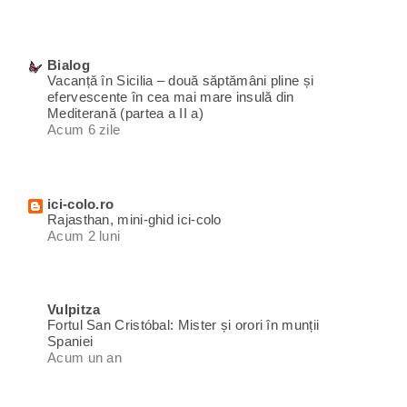
Bialog
Vacanță în Sicilia – două săptămâni pline și
efervescente în cea mai mare insulă din
Mediterană (partea a II a)
Acum 6 zile
ici-colo.ro
Rajasthan, mini-ghid ici-colo
Acum 2 luni
Vulpitza
Fortul San Cristóbal: Mister și orori în munții
Spaniei
Acum un an