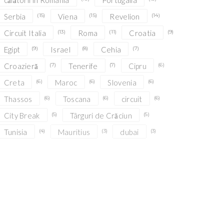
călătorii în România
Portugalia
Serbia
(15)
Viena
(15)
Revelion
(14)
Circuit Italia
(13)
Roma
(11)
Croatia
(9)
Egipt
(9)
Israel
(8)
Cehia
(7)
Croazieră
(7)
Tenerife
(7)
Cipru
(6)
Creta
(6)
Maroc
(6)
Slovenia
(6)
Thassos
(6)
Toscana
(6)
circuit
(6)
City Break
(5)
Târguri de Crăciun
(5)
Tunisia
(4)
Mauritius
(3)
dubai
(3)