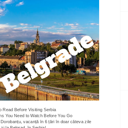
 Read Before Visiting Serbia
ilms You Need to Watch Before You Go
 Dorobanțu, vacanță în 6 țări în doar câteva zile
 zi la Belgrad, în Serbia!