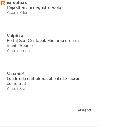
ici-colo.ro
Rajasthan, mini-ghid ici-colo
Acum 2 luni
Vulpitza
Fortul San Cristóbal: Mister și orori în
munții Spaniei
Acum un an
Vacante!
Londra de sărbători: cel puțin12 lucruri
de neratat
Acum 3 ani
Afișați tot