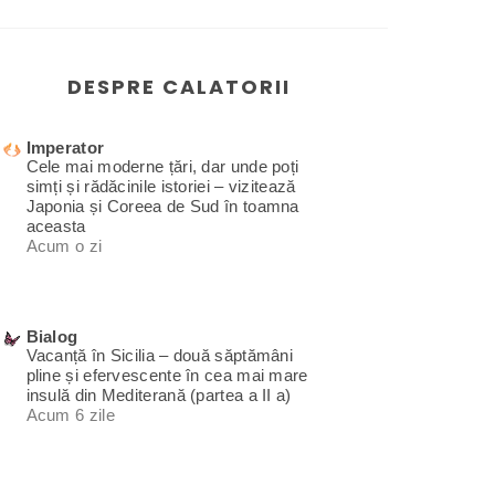
DESPRE CALATORII
Imperator
Cele mai moderne țări, dar unde poți
simți și rădăcinile istoriei – vizitează
Japonia și Coreea de Sud în toamna
aceasta
Acum o zi
Bialog
Vacanță în Sicilia – două săptămâni
pline și efervescente în cea mai mare
insulă din Mediterană (partea a II a)
Acum 6 zile