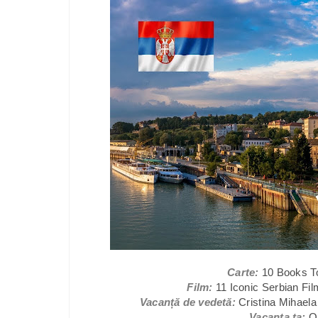
Carte:
10 Books To
Film:
11 Iconic Serbian F
Vacanță de vedetă:
Cristina Mihaela
Vacanța ta:
O