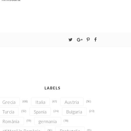
LABELS
Grecia
(68)
Italia
(61)
Austria
(36)
Turcia
(32)
Spania
(24)
Bulgaria
(20)
România
(19)
germania
(18)
(16)
(15)