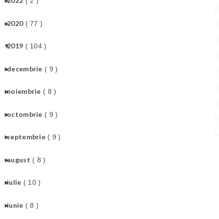
►
2022
( 2 )
►
2020
( 77 )
▼
2019
( 104 )
►
decembrie
( 9 )
►
noiembrie
( 8 )
►
octombrie
( 9 )
►
septembrie
( 9 )
►
august
( 8 )
►
iulie
( 10 )
►
iunie
( 8 )